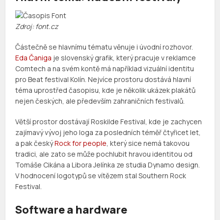
Zdroj: font.cz
Částečně se hlavnímu tématu věnuje i úvodní rozhovor.
Eda Čaniga
je slovenský grafik, který pracuje v reklamce
Comtech a na svém kontě má například vizuální identitu
pro Beat festival Kolín. Nejvíce prostoru dostává hlavní
téma uprostřed časopisu, kde je několik ukázek plakátů
nejen českých, ale především zahraničních festivalů.
Větší prostor dostávají Roskilde Festival, kde je zachycen
zajímavý vývoj jeho loga za posledních téměř čtyřicet let,
a pak český
Rock for people
, který sice nemá takovou
tradici, ale zato se může pochlubit hravou identitou od
Tomáše Cikána a Libora Jelínka ze studia Dynamo design.
V hodnocení logotypů se vítězem stal Southern Rock
Festival.
Software a hardware