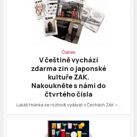
Článek
V češtině vychází
zdarma zin o japonské
kultuře ZAK.
Nakoukněte s námi do
čtvrtého čísla
Lukáš Holinka se rozhodl vydávat v Čechách ZAK —…