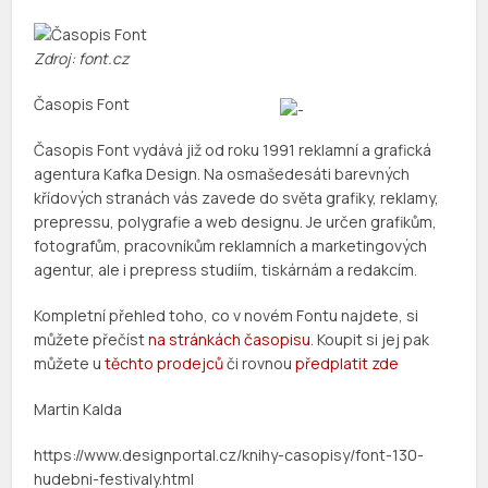
Zdroj: font.cz
Časopis Font
Časopis Font vydává již od roku 1991 reklamní a grafická
agentura Kafka Design. Na osmašedesáti barevných
křídových stranách vás zavede do světa grafiky, reklamy,
prepressu, polygrafie a web designu. Je určen grafikům,
fotografům, pracovníkům reklamních a marketingových
agentur, ale i prepress studiím, tiskárnám a redakcím.
Kompletní přehled toho, co v novém Fontu najdete, si
můžete přečíst
na stránkách časopisu
. Koupit si jej pak
můžete u
těchto prodejců
či rovnou
předplatit zde
Martin Kalda
https://www.designportal.cz/knihy-casopisy/font-130-
hudebni-festivaly.html