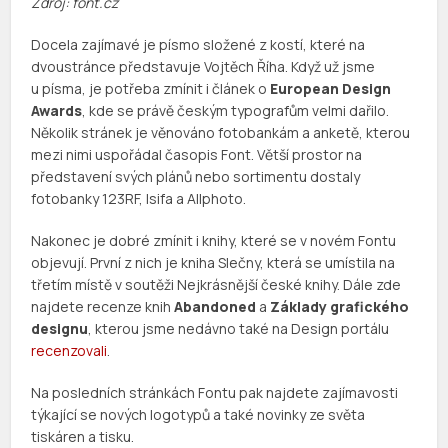
Zdroj: font.cz
Docela zajímavé je písmo složené z kostí, které na
dvoustránce představuje Vojtěch Říha. Když už jsme
u písma, je potřeba zmínit i článek o
European Design
Awards
, kde se právě českým typografům velmi dařilo.
Několik stránek je věnováno fotobankám a anketě, kterou
mezi nimi uspořádal časopis Font. Větší prostor na
představení svých plánů nebo sortimentu dostaly
fotobanky 123RF, Isifa a Allphoto.
Nakonec je dobré zmínit i knihy, které se v novém Fontu
objevují. První z nich je kniha Slečny, která se umístila na
třetím místě v soutěži Nejkrásnější české knihy. Dále zde
najdete recenze knih
Abandoned
a
Základy grafického
designu
, kterou jsme nedávno také na Design portálu
recenzovali
.
Na posledních stránkách Fontu pak najdete zajímavosti
týkající se nových logotypů a také novinky ze světa
tiskáren a tisku.