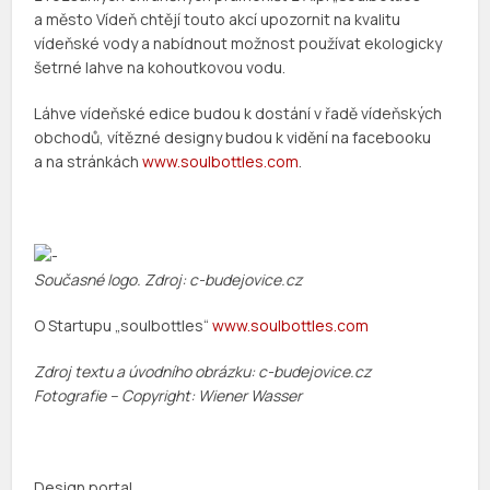
a město Vídeň chtějí touto akcí upozornit na kvalitu
vídeňské vody a nabídnout možnost používat ekologicky
šetrné lahve na kohoutkovou vodu.
Láhve vídeňské edice budou k dostání v řadě vídeňských
obchodů, vítězné designy budou k vidění na facebooku
a na stránkách
www.soulbottles.com
.
Současné logo. Zdroj: c-budejovice.cz
O Startupu „soulbottles“
www.soulbottles.com
Zdroj textu a úvodního obrázku: c-budejovice.cz
Fotografie – Copyright: Wiener Wasser
Design portal