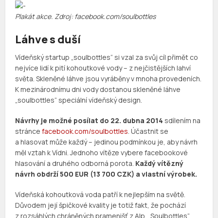
Plakát akce. Zdroj: facebook.com/soulbottles
Láhve s duší
Vídeňský startup „soulbottles“ si vzal za svůj cíl přimět co
nejvíce lidí k pití kohoutkové vody – z nejčistějších lahví
světa. Skleněné láhve jsou vyráběny v mnoha provedeních.
K mezinárodnímu dni vody dostanou skleněné láhve
„soulbottles“ speciální vídeňský design.
Návrhy je možné posílat do 22. dubna 2014
sdílením na
stránce
facebook.com/soulbottles
. Účastnit se
a hlasovat může každý – jedinou podmínkou je, aby návrh
měl vztah k Vídni. Jednoho vítěze vybere facebookové
hlasování a druhého odborná porota.
Každý vítězný
návrh obdrží 500 EUR (13 700 CZK) a vlastní výrobek.
Vídeňská kohoutková voda patří k nejlepším na světě.
Důvodem její špičkové kvality je totiž fakt, že pochází
z rozsáhlých chráněných pramenišť z Alp. „Soulbottles“