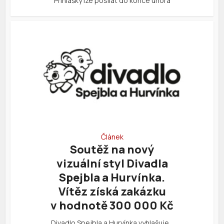
Příhlášky lze posílat do konce února
Článek
Soutěž na nový
vizuální styl Divadla
Spejbla a Hurvínka.
Vítěz získá zakázku
v hodnotě 300 000 Kč
Divadlo Spejbla a Hurvínka vyhlašuje…