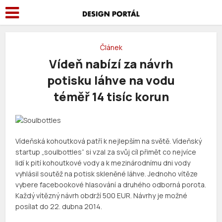
Článek
Vídeň nabízí za návrh
potisku láhve na vodu
téměř 14 tisíc korun
Vídeňská kohoutková patří k nejlepším na světě. Vídeňský
startup „soulbottles“ si vzal za svůj cíl přimět co nejvíce
lidí k pití kohoutkové vody a k mezinárodnímu dni vody
vyhlásil soutěž na potisk skleněné láhve. Jednoho vítěze
vybere facebookové hlasování a druhého odborná porota.
Každý vítězný návrh obdrží 500 EUR. Návrhy je možné
posílat do 22. dubna 2014.