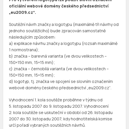
oficiální webové domény českého předsednictví
„eu2009.cz“.
Soutěžní návrh značky a logotypu (maximálně tři návrhy od
jednoho soutěžícího) bude zpracován samostatně
následujícím způsobem:
a) explikace návrhu značky a logotypu (rozsah maximálně
1 normostrana);
b) značka – barevná varianta (ve dvou velikostech –
150×150 mm, 15×15 mm);
c) značka – černobílá varianta (ve dvou velikostech –
150×150 mm, 15×15 mm);
d) logotyp, tj. značka ve spojení se slovním označením
webové domény českého předsednictví „eu2009.cz“.
Vyhodnocení 1. kola soutěže proběhne v týdnu od
5. listopadu 2007 do 9. listopadu 2007. Vyhodnocení
2. kola soutěže se uskuteční v období od 26. listopadu
2007 do 30. listopadu 2007, kdy hodnotitelská komise
určí pořadí vybraných soutěžních návrhů.