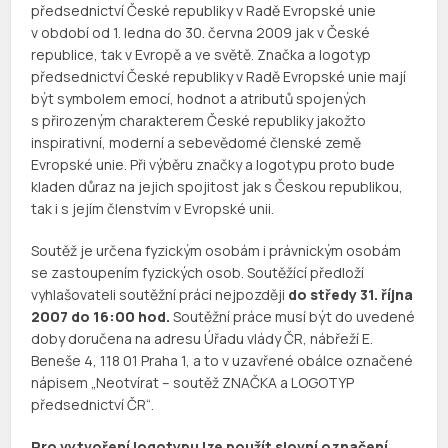
předsednictví České republiky v Radě Evropské unie
v období od 1. ledna do 30. června 2009 jak v České
republice, tak v Evropě a ve světě. Značka a logotyp
předsednictví České republiky v Radě Evropské unie mají
být symbolem emocí, hodnot a atributů spojených
s přirozeným charakterem České republiky jakožto
inspirativní, moderní a sebevědomé členské země
Evropské unie. Při výběru značky a logotypu proto bude
kladen důraz na jejich spojitost jak s Českou republikou,
tak i s jejím členstvím v Evropské unii.
Soutěž je určena fyzickým osobám i právnickým osobám
se zastoupením fyzických osob. Soutěžící předloží
vyhlašovateli soutěžní práci nejpozději
do středy 31. října
2007 do 16:00 hod.
Soutěžní práce musí být do uvedené
doby doručena na adresu Úřadu vlády ČR, nábřeží E.
Beneše 4, 118 01 Praha 1, a to v uzavřené obálce označené
nápisem „Neotvírat – soutěž ZNAČKA a LOGOTYP
předsednictví ČR“.
Pro vytvoření logotypu lze použít slovní označení