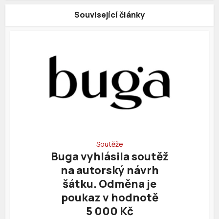
Související články
Soutěže
Buga vyhlásila soutěž
na autorský návrh
šátku. Odměna je
poukaz v hodnotě
5 000 Kč