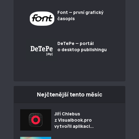
Font — první grafický
časopis
DeTePe — portál
o desktop publishingu
Nejčtenější tento měsíc
Jiří Chlebus
z Visualbook.pro
vytvořil aplikaci...