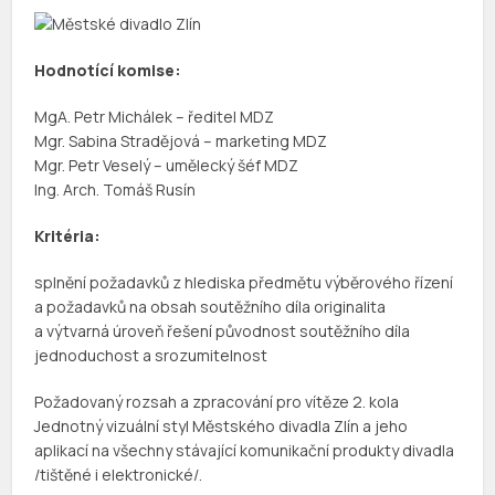
Hodnotící komise:
MgA. Petr Michálek – ředitel MDZ
Mgr. Sabina Stradějová – marketing MDZ
Mgr. Petr Veselý – umělecký šéf MDZ
Ing. Arch. Tomáš Rusín
Kritéria:
splnění požadavků z hlediska předmětu výběrového řízení
a požadavků na obsah soutěžního díla originalita
a výtvarná úroveň řešení původnost soutěžního díla
jednoduchost a srozumitelnost
Požadovaný rozsah a zpracování pro vítěze 2. kola
Jednotný vizuální styl Městského divadla Zlín a jeho
aplikací na všechny stávající komunikační produkty divadla
/tištěné i elektronické/.