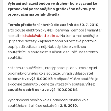
Vybraní uchazeči budou ve druhém kole vyzváni ke
zpracování podrobnějšího grafického návrhu pro
propagační materiály divadla.
Termín předložení návrhů dle zadání: do 30. 7. 2010
,
a to pouze elektronicky /PDF, barevná i černobílá varianta/
na mail
michalek@divadlo.zlin.cz
Na tento mail směřujte
i případné dotazy. Zájemci mohou přiložit své portfolio,
popřípadě odkaz na něj. Náklady, které vzniknou
soutěžícímu v souvislosti s účastí v soutěži, nese tento
soutěžící.
Každému soutěžícímu, který postoupí do 2. kola a splní
podmínky druhého kola soutěže, uhradí vyhlašovatel
skicovné ve výši 5.000 Kč
. V případě vítěze soutěže je
skicovné zahrnuto v ceně za vítězství v soutěži.
Vítěz
soutěže obdrží cenu ve výši 100.000 Kč.
Vyhodnocení prvního kola Hodnocení prvního kola
soutěžních návrhů se uskuteční
2. 8. 2010.