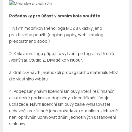
Požadavky pro účast v prvním kole soutěže:
1. Návrh modifikovaného loga MDZ a ukázky jeho
praktického použití (dopisní papíry, web, katalog
předplatného apod.)
2. K hlavnímu logu připojit a vytvořit piktogramy tří sálů
/Velký sál, Studio Z, Divadélko v klubu/.
3. Grafický návrh jakéhokoli propagačního materiálu MDZ
dle vlastního výběru.
4. Podepsaný návrh licenční smlouvy, která řeší finanční
a autorské podmínky, doplněný o identifikační údaje
uchazeče. Návrh licenční smlouvy zašle vyhlašovatel
uchazeči na základě jeho požadavku e-mailem. Uchazeč
není oprávněn upravovat znění jednotlivých ustanovení
smlouvy.