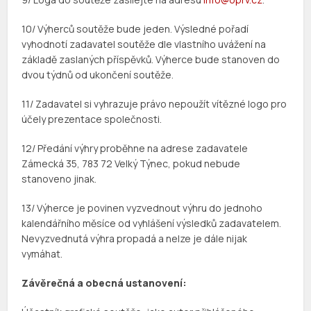
10/ Výherců soutěže bude jeden. Výsledné pořadí
vyhodnotí zadavatel soutěže dle vlastního uvážení na
základě zaslaných příspěvků. Výherce bude stanoven do
dvou týdnů od ukončení soutěže.
11/ Zadavatel si vyhrazuje právo nepoužít vítězné logo pro
účely prezentace společnosti.
12/ Předání výhry proběhne na adrese zadavatele
Zámecká 35, 783 72 Velký Týnec, pokud nebude
stanoveno jinak.
13/ Výherce je povinen vyzvednout výhru do jednoho
kalendářního měsíce od vyhlášení výsledků zadavatelem.
Nevyzvednutá výhra propadá a nelze je dále nijak
vymáhat.
Závěrečná a obecná ustanovení: