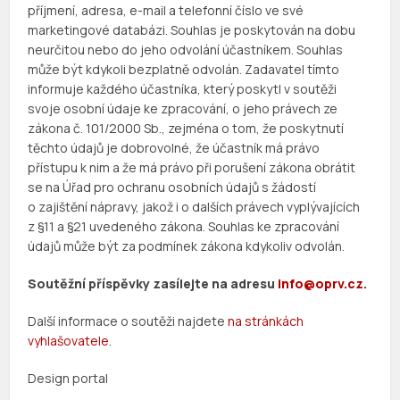
příjmení, adresa, e-mail a telefonní číslo ve své
marketingové databázi. Souhlas je poskytován na dobu
neurčitou nebo do jeho odvolání účastníkem. Souhlas
může být kdykoli bezplatně odvolán. Zadavatel tímto
informuje každého účastníka, který poskytl v soutěži
svoje osobní údaje ke zpracování, o jeho právech ze
zákona č. 101/2000 Sb., zejména o tom, že poskytnutí
těchto údajů je dobrovolné, že účastník má právo
přístupu k nim a že má právo při porušení zákona obrátit
se na Úřad pro ochranu osobních údajů s žádostí
o zajištění nápravy, jakož i o dalších právech vyplývajících
z §11 a §21 uvedeného zákona. Souhlas ke zpracování
údajů může být za podmínek zákona kdykoliv odvolán.
Soutěžní příspěvky zasílejte na adresu
info@oprv.cz
.
Další informace o soutěži najdete
na stránkách
vyhlašovatele
.
Design portal