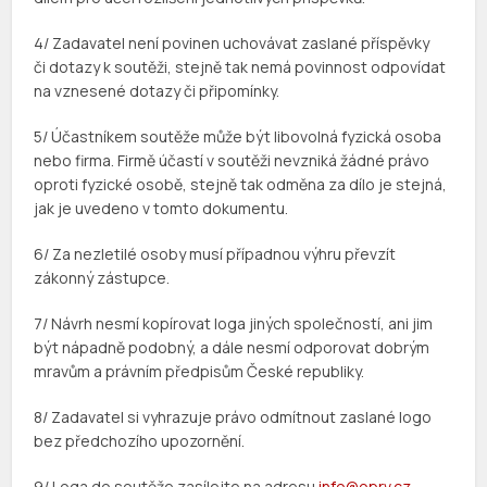
4/ Zadavatel není povinen uchovávat zaslané příspěvky
či dotazy k soutěži, stejně tak nemá povinnost odpovídat
na vznesené dotazy či připomínky.
5/ Účastníkem soutěže může být libovolná fyzická osoba
nebo firma. Firmě účastí v soutěži nevzniká žádné právo
oproti fyzické osobě, stejně tak odměna za dílo je stejná,
jak je uvedeno v tomto dokumentu.
6/ Za nezletilé osoby musí případnou výhru převzít
zákonný zástupce.
7/ Návrh nesmí kopírovat loga jiných společností, ani jim
být nápadně podobný, a dále nesmí odporovat dobrým
mravům a právním předpisům České republiky.
8/ Zadavatel si vyhrazuje právo odmítnout zaslané logo
bez předchozího upozornění.
9/ Loga do soutěže zasílejte na adresu
info@oprv.cz
.