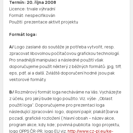
Termín: 20. října 2008
Licence: trvale výhradní
Formát: nespecifikován
Použití: prezentace aktivit projektu
Formát loga:
A/
Logo zaslané do soutěže je potřeba vytvořit, resp.
zpracovat libovolnou počítačovou grafickou technologií.
Pro snadnější manipulaci a následné použití však
doporučujeme použít některý z běžných formátů: jpg, tiff,
eps, pdf, ai a další. Zvláště doporučení hodné jsou pak
vektorové formáty.
B/
Rozměrový formát loga necháváme na Vás. Vycházejte
z účelu, pro jaký bude logo použito. Viz. výše: „Oblast
použití loga“. Doporučujeme pro prezentaci loga
následující zpracování: logo, dopisní papír, plakát(barva
pozadí, grafické rozložení ( hlavní obsah – název akce,
program akce, kdy, kde; povinná publicita: logo projektu,
logo OPPS ČR-PR, logo EU viz.
http://www.cz-pl.eu/ke-