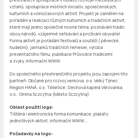
vztahů, spolupráce místních iniciativ, společenských,
kulturních a volnočasových aktivit. Projekt je zaměřen na
pořádání a realizaci různých kulturních a tradičních aktivit,
které mají jedno společné nosné téma: poznávání tradic
obou národů, vzájemné setkávání a prožívání obyvatel.
Forma aktivit je pořádání festivalů a soutěží ( pěvecké,
hudební), jarmarků tradičních řemesel, výroba
prezentačního filmu, publikace Průvodce tradicemi
a zvyky, informační WWW.
Do společného přeshraničního projektu jsou zapojeni tito
partneři: Občané pro rozvoj venkova, o.s. Velký Týnec;
Region HANÁ, o.s. Těšetice; Dechová kapela Věrovanka,
o.s.; Gmina Sczcytna (Město Sczcytna).
Oblast použití loga:
Tištěná i elektronická forma komunikace, plakáty
jednotlivých aktivit, informační WWW,…
Požadavky na logo: