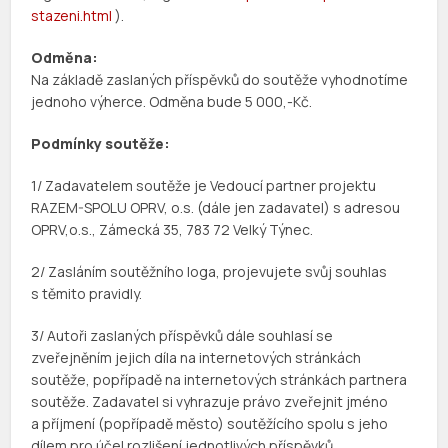
stazeni.html
).
Odměna:
Na základě zaslaných příspěvků do soutěže vyhodnotíme
jednoho výherce. Odměna bude 5 000,-Kč.
Podmínky soutěže:
1/ Zadavatelem soutěže je Vedoucí partner projektu
RAZEM-SPOLU OPRV, o.s. (dále jen zadavatel) s adresou
OPRV,o.s., Zámecká 35, 783 72 Velký Týnec.
2/ Zasláním soutěžního loga, projevujete svůj souhlas
s těmito pravidly.
3/ Autoři zaslaných příspěvků dále souhlasí se
zveřejněním jejich díla na internetových stránkách
soutěže, popřípadě na internetových stránkách partnera
soutěže. Zadavatel si vyhrazuje právo zveřejnit jméno
a příjmení (popřípadě město) soutěžícího spolu s jeho
dílem pro účel rozlišení jednotlivých příspěvků.