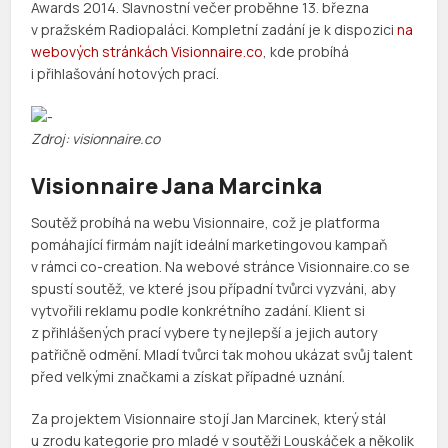
Awards 2014. Slavnostní večer proběhne 13. března
v pražském Radiopaláci. Kompletní zadání je k dispozici
na
webových stránkách Visionnaire.co
, kde probíhá
i přihlašování hotových prací.
Zdroj: visionnaire.co
Visionnaire
Jana Marcinka
Soutěž probíhá na webu Visionnaire, což je platforma
pomáhající firmám najít ideální marketingovou kampaň
v rámci co-creation. Na webové stránce Visionnaire.co se
spustí soutěž, ve které jsou případní tvůrci vyzváni, aby
vytvořili reklamu podle konkrétního zadání. Klient si
z přihlášených prací vybere ty nejlepší a jejich autory
patřičně odmění. Mladí tvůrci tak mohou ukázat svůj talent
před velkými značkami a získat případné uznání.
Za projektem Visionnaire stojí Jan Marcinek, který stál
u zrodu kategorie pro mladé v soutěži Louskáček a několik