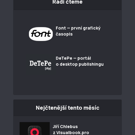
Rádi čteme
Font — první grafický
časopis
DeTePe — portál
o desktop publishingu
Nejčtenější tento měsíc
Jiří Chlebus
z Visualbook.pro