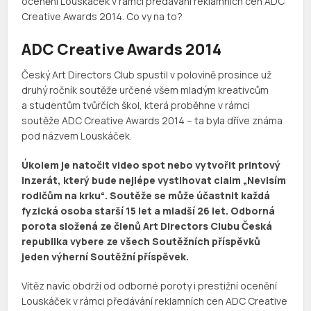
ocenění Louskáček v rámci předávání reklamních cen ADC
Creative Awards 2014. Co vy na to?
ADC Creative Awards 2014
Český Art Directors Club spustil v polovině prosince už
druhý ročník soutěže určené všem mladým kreativcům
a studentům tvůrčích škol, která proběhne v rámci
soutěže ADC Creative Awards 2014 – ta byla dříve známa
pod názvem Louskáček.
Úkolem je natočit video spot nebo vytvořit printový
inzerát, který bude nejlépe vystihovat claim „Nevisím
rodičům na krku“. Soutěže se může účastnit každá
fyzická osoba starší 15 let a mladší 26 let. Odborná
porota složená ze členů Art Directors Clubu Česká
republika vybere ze všech Soutěžních příspěvků
jeden výherní Soutěžní příspěvek.
Vítěz navíc obdrží od odborné poroty i prestižní ocenění
Louskáček v rámci předávání reklamních cen ADC Creative