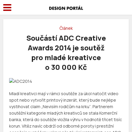
Článek
Součástí ADC Creative
Awards 2014 je soutěž
pro mladé kreativce
o 30 000 Kč
Mladí kreativci mají v rámci soutěže za úkol natočit video
spot nebo vytvořit printový inzerát, který bude nejlépe
vystihovat claim „Nevisím rodičům na krku“. Partnerem
soutěžní kategorie mladých kreativců se stala Komerční
banka, která do soutěže vložila výhru v hodnotě třicet tisíc
korun. Vítěz navíc obdrží od odborné poroty i prestižní