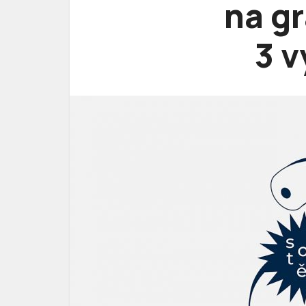
na gr
3 v