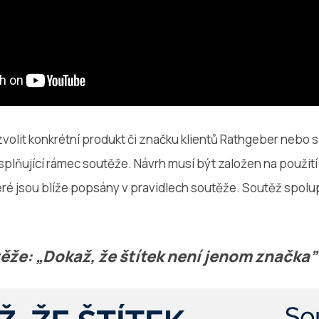
volit konkrétní produkt či značku klientů Rathgeber nebo s
t splňující rámec soutěže. Návrh musí být založen na použití
které jsou blíže popsány v pravidlech soutěže. Soutěž spol
ěže: „Dokaž, že štítek není jenom značka