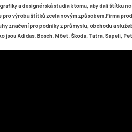
rafiky a designérská studia k tomu, aby dali štítku n
e pro výrobu štítků zcela novým způsobem.Firma prod
ruhy značení pro podniky z průmyslu, obchodu a služeb
ko jsou Adidas, Bosch, Möet, Škoda, Tatra, Sapeli, P