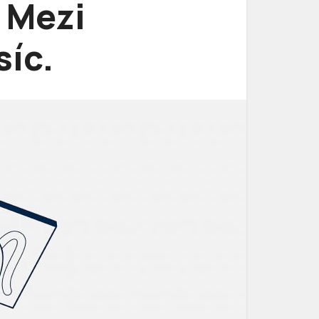
. Mezi
síc.