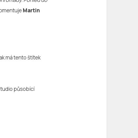
omentuje
Martin
ak má tento štítek
studio působící