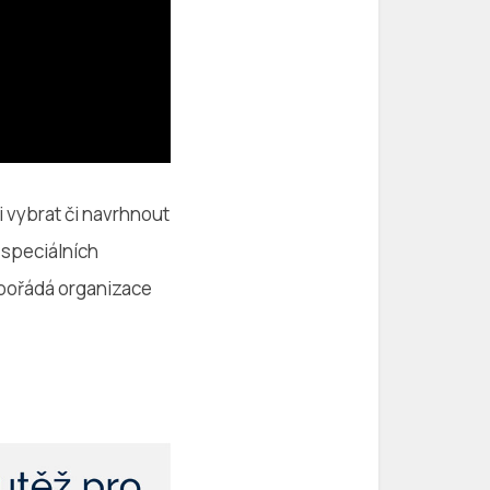
i vybrat či navrhnout
 speciálních
upořádá organizace
”