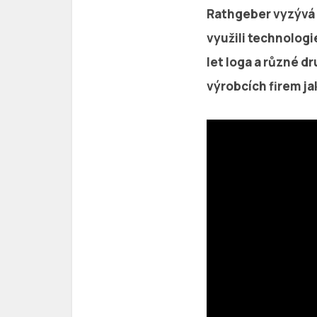
Rathgeber vyzývá g
využili technologi
let loga a různé d
výrobcích firem ja