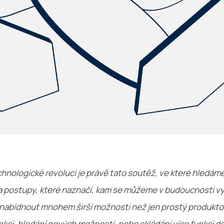
chnologické revoluci je právě tato soutěž, ve které hledám
a postupy, které naznačí, kam se můžeme v budoucnosti vy
abídnout mnohem širší možnosti než jen prostý produktový
nkcí, hledání nových možností, nebo skládání více funkcí 