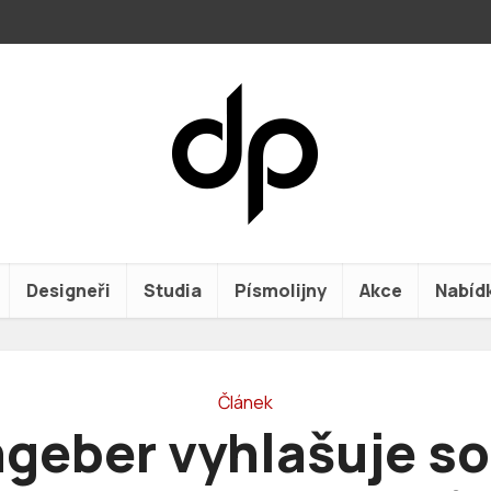
Designeři
Studia
Písmolijny
Akce
Nabíd
Článek
geber vyhlašuje s