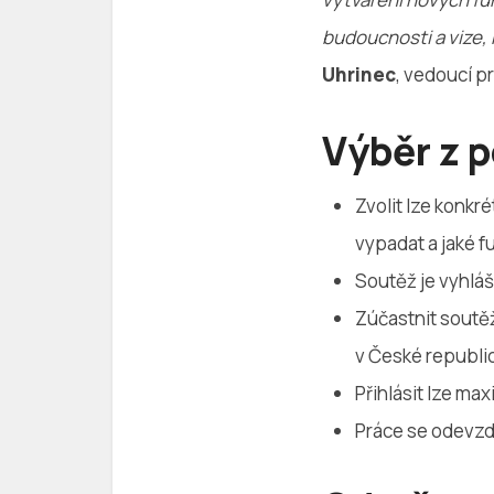
budoucnosti a vize, k
Uhrinec
, vedoucí p
Výběr z 
Zvolit lze konkré
vypadat a jaké f
Soutěž je vyhlá
Zúčastnit soutě
v České republi
Přihlásit lze max
Práce se odevzdá