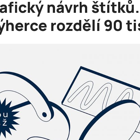
afický návrh štítků
ýherce rozdělí 90 ti