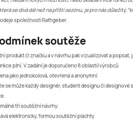
terá se dívá dál než na příští sezónu, je pro nás důležitý,“
k
rodeje společnosti Rathgeber.
podmínek soutěže
tní produkt či značku a v návrhu pak vizualizovat a popsat, j
unkce plní. V zadání je doporučeno 8 oblastí/výrobců
šena jako jednokolová, otevřená a anonymní.
že se může každý designér, student designu či designové 
ce.
imálně tři soutěžní návrhy.
vá elektronicky, formou soutěžní plachty.