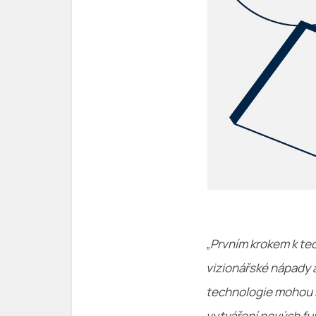
„Prvním krokem k te
vizionářské nápady 
technologie mohou n
vytváření nových fu