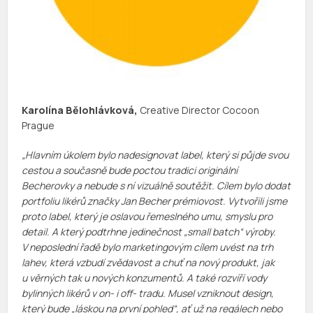
Karolína Bělohlávková,
Creative Director Cocoon
Prague
„Hlavním úkolem bylo nadesignovat label, který si půjde svou
cestou a současně bude poctou tradici originální
Becherovky a nebude s ní vizuálně soutěžit. Cílem bylo dodat
portfoliu likérů značky Jan Becher prémiovost. Vytvořili jsme
proto label, který je oslavou řemeslného umu, smyslu pro
detail. A který podtrhne jedinečnost „small batch“ výroby.
V neposlední řadě bylo marketingovým cílem uvést na trh
lahev, která vzbudí zvědavost a chuť na nový produkt, jak
u věrných tak u nových konzumentů. A také rozvíří vody
bylinných likérů v on- i off- tradu. Musel vzniknout design,
který bude „láskou na první pohled“, ať už na regálech nebo