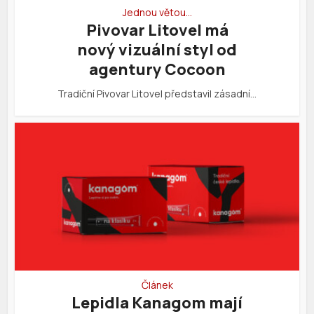
Jednou větou…
Pivovar Litovel má
nový vizuální styl od
agentury Cocoon
Tradiční Pivovar Litovel představil zásadní…
Článek
Lepidla Kanagom mají