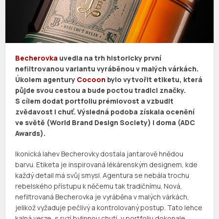
Becherovka
uvedla na trh historicky první
nefiltrovanou variantu vyráběnou v malých várkách.
Úkolem agentury
Cocoon
bylo vytvořit etiketu, která
půjde svou cestou a bude poctou tradici značky.
S cílem dodat portfoliu prémiovost a vzbudit
zvědavost i chuť. Výsledná podoba získala ocenění
ve světě (World Brand Design Society) i doma (ADC
Awards).
Ikonická lahev Becherovky dostala jantarově hnědou
barvu. Etiketa je inspirovaná lékárenským designem, kde
každý detail má svůj smysl. Agentura se nebála trochu
rebelského přístupu k něčemu tak tradičnímu. Nová,
nefiltrovaná Becherovka je vyráběna v malých várkách,
jelikož vyžaduje pečlivý a kontrolovaný postup. Tato lehce
kalná verze, s ryzí bylinnou chutí, v portfoliu dokonale