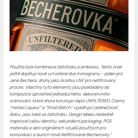
Použita byla kombinace zlatotisku a embossu. Tento znak
ještě doplňují nově vytvořené dva monogramy – jeden pro
Jana Bechera, druhý jako zkratka UNF pro nefiltrovaný
proces. Všechny tyto elementy jsou poskládány do
kompozice uprostřed jednoduchého, dekorativního
orámování, které shora korunuje nápis UNFILTERED. Claimy
“Herbal Liqueur” a “Small Batch”, vyjadřující jedinečnost
likéru, jsou také ve zlatotisku. Design labelu následně
inspiroval celou identitu, sekundární packaging, POS
materiály a sérii originálních vizuálů použitých pro
komunikaci a launch nové Nefiltrované Becherovky.
“