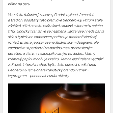
přímo na baru.
Vizuálním řešením je oslava přírodní, bylinné, řemeslné
a tradiční podstaty této prémiové Becherovky. Přitom stále
zůstává ušitá na míru naší cílové skupině a kontextu celého
trhu. Ikonický tvar lahve se nezměnil. Jantarově hnědá barva
skla s typických embossem podtrhuje moderně klasický
vzhled. Etiketa je inspirovaná lékárenským designem, ale
zachovává si perfektní rovnováhu mezi prokresleným
detailem a čistým, nekomplikovaným vzhledem. Matný
krémový papír umocňuje kvalitu. Temná lesní zelená vychází
z divoké, intenzivní chuti bylin. Jako odkaz k tradici umu
Becherovky jsme charakteristický brandový znak –
kryptogram – ponechali v srdci etikety.