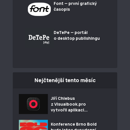
Font — první grafický
časopis
DeTePe — portál
o desktop publishingu
Nejčtenější tento měsíc
Jiří Chlebus
z Visualbook.pro
vytvořil aplikaci...
Konference Brno Bold
bude letos dvoudenní