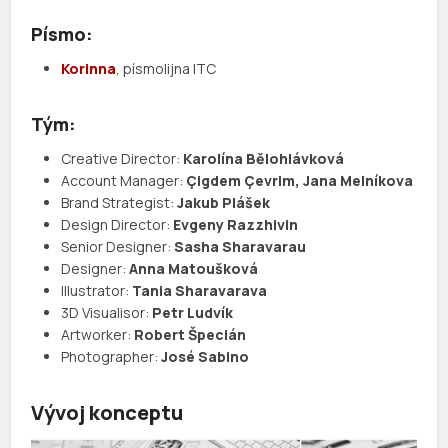
Písmo:
Korinna
, písmolijna ITC
Tým:
Creative Director:
Karolína Bělohlávková
Account Manager:
Çigdem Çevrim, Jana Melníkova
Brand Strategist:
Jakub Plášek
Design Director:
Evgeny Razzhivin
Senior Designer:
Sasha Sharavarau
Designer:
Anna Matoušková
Illustrator:
Tania Sharavarava
3D Visualisor:
Petr Ludvík
Artworker:
Robert Špecián
Photographer:
José Sabino
Vývoj konceptu