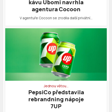
kávu Ubomi navrhla
agentura Cocoon
V agentuře Cocoon se zrodila další privátní…
Jednou větou…
PepsiCo představila
rebrandning nápoje
7UP