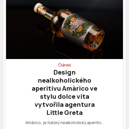
Článek
Design
nealkoholického
aperitivu Amàrico ve
stylu dolce vita
vytvořila agentura
Little Greta
Amàrico, je italský nealkoholický aperitiv…