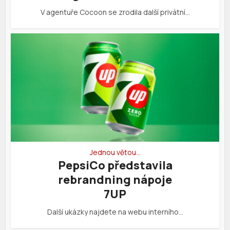
V agentuře Cocoon se zrodila další privátní…
Jednou větou…
PepsiCo představila
rebrandning nápoje
7UP
Další ukázky najdete na webu interního…