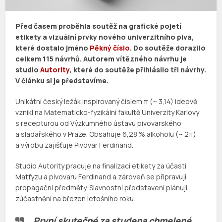
Před časem proběhla soutěž na grafické pojetí
etikety a vizuální prvky nového univerzitního piva,
které dostalo jméno
Pěkný číslo
. Do soutěže dorazilo
celkem 115 návrhů. Autorem vítězného návrhu je
studio
Autority
, které do soutěže přihlásilo tři návrhy.
V článku si je představíme.
Unikátní český ležák inspirovaný číslem π (~ 3,14) ideově
vznikl na Matematicko-fyzikální fakultě Univerzity Karlovy
s recepturou od Výzkumného ústavu pivovarského
a sladařského v Praze. Obsahuje 6,28 % alkoholu (~ 2π)
a výrobu zajišťuje Pivovar Ferdinand.
Studio Autority pracuje na finalizaci etikety za účasti
Matfyzu a pivovaru Ferdinand a zároveň se připravují
propagační předměty. Slavnostní představení plánují
zúčastnění na březen letošního roku.
„První skutečné za studena chmelené