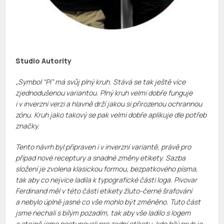
Studio Autority
„Symbol “Pí” má svůj plný kruh. Stává se tak ještě více
zjednodušenou variantou. Plný kruh velmi dobře funguje
i v inverzní verzi a hlavně drží jakou si přirozenou ochrannou
zónu. Kruh jako takový se pak velmi dobře aplikuje dle potřeb
značky.
Tento návrh byl připraven i v inverzní variantě, právě pro
případ nové receptury a snadné změny etikety.
Sazba
složení je zvolena klasickou formou, bezpatkového písma,
tak aby co nejvíce ladila k typografické části loga. Pivovar
Ferdinand měl v této části etikety žluto-černé šrafování
a nebylo úplně jasné co vše mohlo být změněno. Tuto část
jsme nechali s bílým pozadím, tak aby vše ladilo s logem
a stejně jsme postupovali pro zadní etiketu, kde bílý pruh je