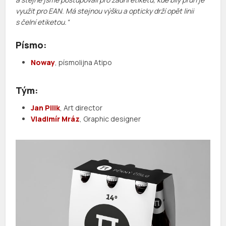
využit pro EAN. Má stejnou výšku a opticky drží opět linii
s čelní etiketou.“
Písmo:
Noway
, písmolijna Atipo
Tým:
Jan Pilik
, Art director
Vladimír Mráz
, Graphic designer