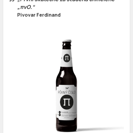
„πvO.“
Pivovar Ferdinand