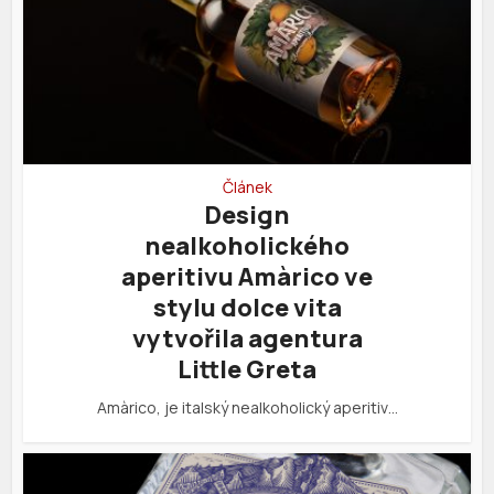
Článek
Design
nealkoholického
aperitivu Amàrico ve
stylu dolce vita
vytvořila agentura
Little Greta
Amàrico, je italský nealkoholický aperitiv…