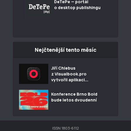
DeTePe — portál
o desktop publishingu
Nejčtenější tento měsíc
Jiří Chlebus
z Visualbook.pro
vytvořil aplikaci...
Konference Brno Bold
bude letos dvoudenní
ISSN 1803-6112