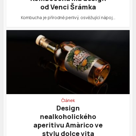
od Venci Šrámka
Kombucha je přírodně perlivý, osvěžující nápoj…
Článek
Design
nealkoholického
aperitivu Amàrico ve
stylu dolce vita