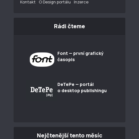
Kontakt
O Design portálu
Inzerce
Rádi čteme
Font — první grafický
časopis
DeTePe — portál
o desktop publishingu
Nejčtenější tento měsíc