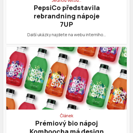
Jednou větou…
PepsiCo představila
rebrandning nápoje
7UP
Další ukázky najdete na webu interního…
Článek
Prémiový bio nápoj
Komboocha má design