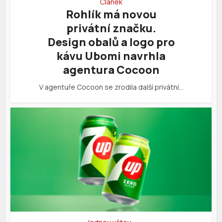
Článek
Rohlík má novou
privátní značku.
Design obalů a logo pro
kávu Ubomi navrhla
agentura Cocoon
V agentuře Cocoon se zrodila další privátní…