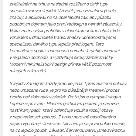
zviditelnění na trhu a následné rozšíření o další typy
specializovaných lepidel. Vytvořili jsme vizuální styl celé
značky, a aplikovali ho na obal lepidla tak, aby působil
podobným dojmem jako první redesign a nemátl zákazníky.
Velká změna však proběhla v hlavní komunikaci obalu, kde
vzhledem k dlouholeté tradici značky upřednostňujeme
specializaci daného typu lepidla před logem. Tato
komunikace spolu s barevností pomáhá k rychlé orientaci
v regálech obchodů, a vyzdvihuje široký záměr značky.
Moderní minimalistický design přinesl větší pozornost
mladých zákazníků.
S lepidly Kanagom každý pracuje jinak. I přes zkažené pokusy
nebo umazané ruce, je pro lidi důležitější kreativní proces
tvorby než dokonalý výsledek. Proto jsme vymysleli slogan
Lepíme si po svém. Hlavním grafickým prvkem je nerovně
nastříhaný papír, který odlehčuje vizuál a rozbíjí obavy
z nepovedených pokusů. Z prvku nerovně nastříhaného
papíru vycházejí i Ilustrace. Díky nim je na první pohled jasné,
na co lepidlo použít. Základní červenou barvu jsme zvýraznili