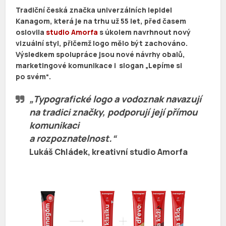
Tradiční česká značka univerzálních lepidel
Kanagom, která je na trhu už 55 let,
před časem
oslovila
studio Amorfa
s úkolem navrhnout nový
vizuální styl, přičemž logo mělo být zachováno.
Výsledkem spolupráce jsou nové návrhy obalů,
marketingové komunikace i slogan „Lepíme si
po svém“.
„Typografické logo a vodoznak navazují
na tradici značky, podporují její přímou
komunikaci
a rozpoznatelnost.“
Lukáš Chládek
, kreativní studio Amorfa