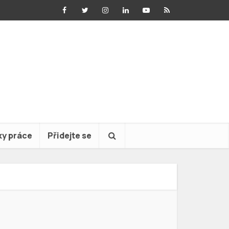
ky práce
Přidejte se