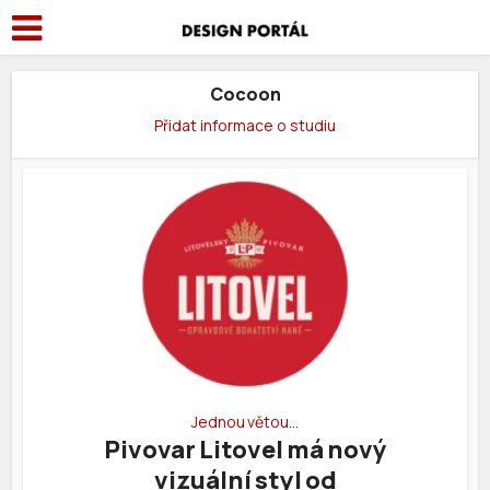
Cocoon
Přidat informace o studiu
Jednou větou…
Pivovar Litovel má nový
vizuální styl od