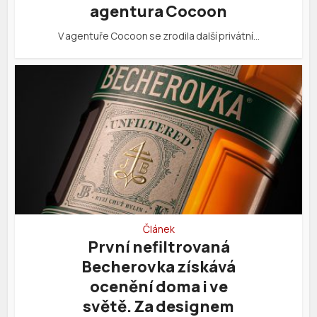
agentura Cocoon
V agentuře Cocoon se zrodila další privátní…
Článek
První nefiltrovaná
Becherovka získává
ocenění doma i ve
světě. Za designem