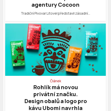
agentury Cocoon
Tradiční Pivovar Litovel představil zásadní…
Článek
Rohlík má novou
privátní značku.
Design obalů a logo pro
kávu Ubomi navrhla