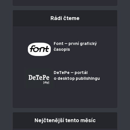
Rádi čteme
Font — první grafický
časopis
DeTePe — portál
o desktop publishingu
Nejčtenější tento měsíc