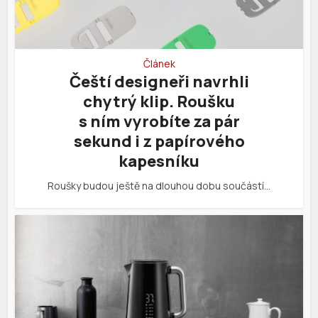
Článek
Čeští designeři navrhli
chytrý klip. Roušku
s ním vyrobíte za pár
sekund i z papírového
kapesníku
Roušky budou ještě na dlouhou dobu součástí…