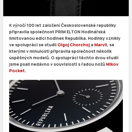
K výročí 100 let založení Československé republiky
připravila společnost PRIM ELTON Hodinářská
limitovanou edici hodinek Republika. Hodinky vznikly
ve spolupráci se studii
Olgoj Chorchoj
a
Marvil
, se
kterými v minulosti připravila společnost několik
úspěšných modelů. O spolupráci těchto dvou studií
jsme psali nedávno v souvislosti s řadou nožů
Mikov
Pocket
.