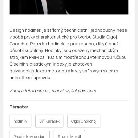
Design hodinek je střídmý, technicistní, jednoduchý, nese
v sobě prvky charakteristické pro tvorbu Studia Olgoj
Chorchoj. Pouzdro hodinek je podkoseno, díky čemuž
působí subtilněji. Hodinky jsou osazeny mechanickým
strojkem PRIM cal. 103 s mimostřednou vteřinovou ručkou.
Číselník s plastickými indexy je zhotoven
galvanoplastickou metodou a krytý safírovým sklem s
antireflexní úpravou.
Zdroj a foto: prim.cz, marvil.cz, linkedin.com
hodinky
Jiří Karásek
Olgoj Chorchoj
Produktový design
Studio Marvil