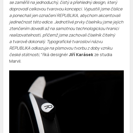
se zaměřili na jednoduchý, čistý a přehledný design, který
doprovodí celkovou tvarovou koncepci. Vypustili jsme číslice
a ponechali jen označení REPUBLIKA, abychom akcentovali
jedinečnost této edice. Jednotlivé prvky číselníku jsme jejich
ztenčením dovedli až na samotnou technologickou hranici
realizovatelnosti, přičemž jsme zachovali číselník čitelný
a tvarově dokonalý. Typografické tvarosloví názvu
REPUBLIKA odkazuje na písmovou tvorbu z doby vzniku
české státnosti,“
říká designér
Jiří Karásek
ze studia
Marvil.