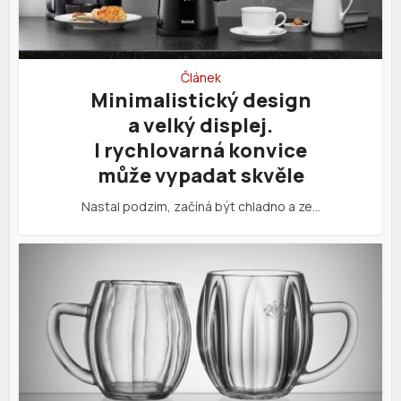
Článek
Minimalistický design
a velký displej.
I rychlovarná konvice
může vypadat skvěle
Nastal podzim, začíná být chladno a ze…