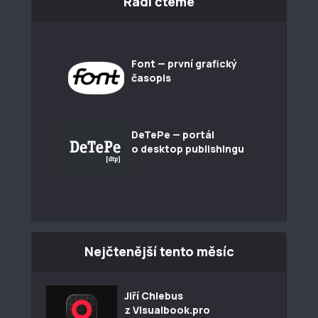
Rádi čteme
Font — první grafický
časopis
DeTePe — portál
o desktop publishingu
Nejčtenější tento měsíc
Jiří Chlebus
z Visualbook.pro