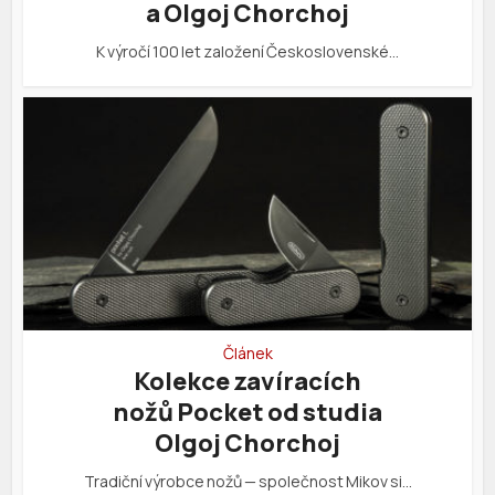
a Olgoj Chorchoj
K výročí 100 let založení Československé…
Článek
Kolekce zavíracích
nožů Pocket od studia
Olgoj Chorchoj
Tradiční výrobce nožů — společnost Mikov si…