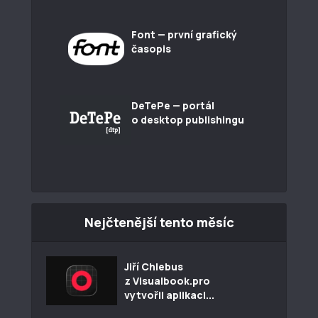
Font — první grafický
časopis
DeTePe — portál
o desktop publishingu
Nejčtenější tento měsíc
Jiří Chlebus
z Visualbook.pro
vytvořil aplikaci...