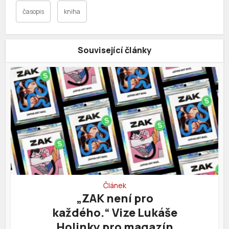
časopis
kniha
Související články
Článek
„ZAK není pro
každého.“ Vize Lukáše
Holinky pro magazín