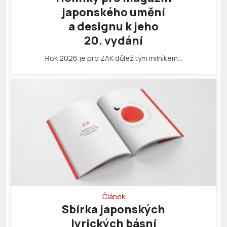
japonského umění
a designu k jeho
20. vydání
Rok 2026 je pro ZAK důležitým milníkem…
Článek
Sbírka japonských
lyrických básní