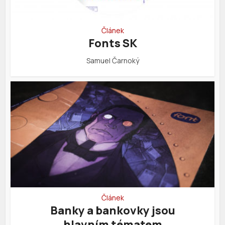
Článek
Fonts SK
Samuel Čarnoký
Článek
Banky a bankovky jsou
hlavním tématem