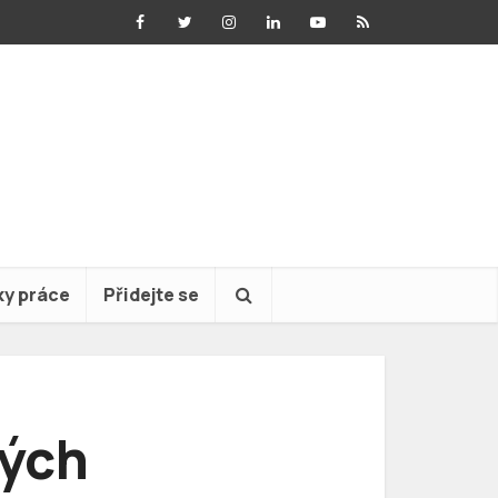
ky práce
Přidejte se
vých