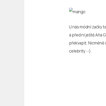
U nás módní začky t
a před ní ještě Aňa
překvapit. Nicméně 
celebrity :-).