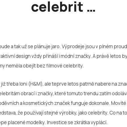
celebrit …
bude a tak už se plánuje jaro. Výprodeje jsou v plném proud
raktivní design vždy přináší i módní značky. A právě letos
y neměla obejít bez filmové celebrity.
 již třeba loni (H&M), ale teprve letos patrně nabere na zna
lebritám obrací i značky, které tomuto trendu zatím odoláv
 oděvních a kosmetických značek funguje dokonale. Movité
dstava, že používají stejné výrobky, jako celebrity. Co na t
jlépe placené modelky. Investice se zkrátka vyplácí.