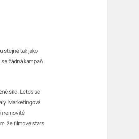
u stejně tak jako
 by se žádná kampaň
čné síle. Letos se
aly. Marketingová
 i nemovité
om, že filmové stars