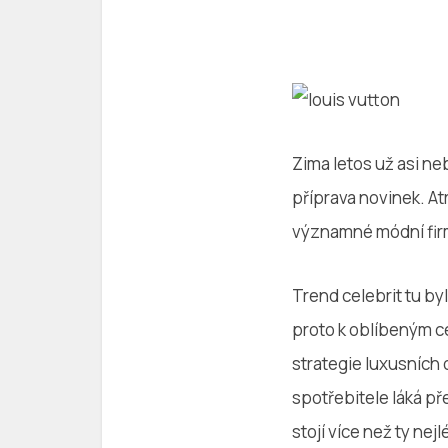
Zima letos už asi ne
příprava novinek. At
významné módní firm
Trend celebrit tu byl
proto k oblíbeným ce
strategie luxusních
spotřebitele láká pře
stojí více než ty ne