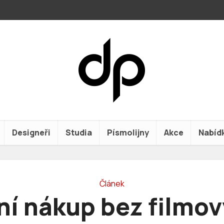
Designeři
Studia
Písmolijny
Akce
Nabíd
Článek
ní nákup bez filmo