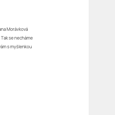
Dana Morávková
e… Tak se necháme
ávám s myšlenkou