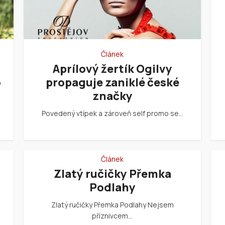
Článek
Aprílový žertík Ogilvy
o
propaguje zaniklé české
značky
Povedený vtípek a zároveň self promo se…
Článek
Zlatý ručičky Přemka
Podlahy
Zlatý ručičky Přemka Podlahy Nejsem
příznivcem…