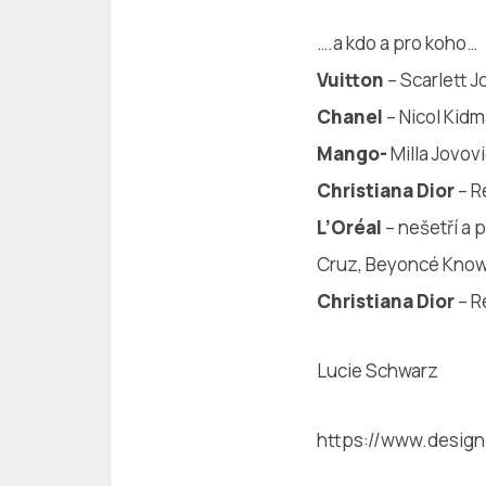
….a kdo a pro koho…
Vuitton
– Scarlett J
Chanel
– Nicol Kidm
Mango-
Milla Jovov
Christiana Dior
– R
L’Oréal
– nešetří a
Cruz, Beyoncé Knowle
Christiana Dior
– R
Lucie Schwarz
https://www.design