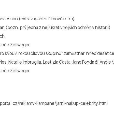
ohansson (extravagantní filmové retro)
an (pozn. prý jedna z nejlukrativnějších odměn v historii)
ich
enée Zellweger
 pro svou širokou cílovou skupinu “zaměstnal” hned deset c
s, Natalie Imbruglia, Laetizia Casta, Jane Fonda či Andie
enée Zellweger
portal.cz/reklamy-kampane/jarni-nakup-celebrity.html