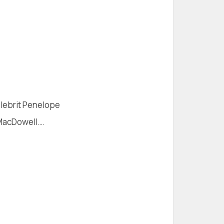
elebrit Penelope
 MacDowell….