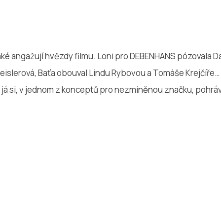
aké angažují hvězdy filmu. Loni pro DEBENHANS pózovala 
 Geislerová, Baťa obouval Lindu Rybovou a Tomáše Krejčíř
i já si, v jednom z konceptů pro nezmíněnou značku, pohr