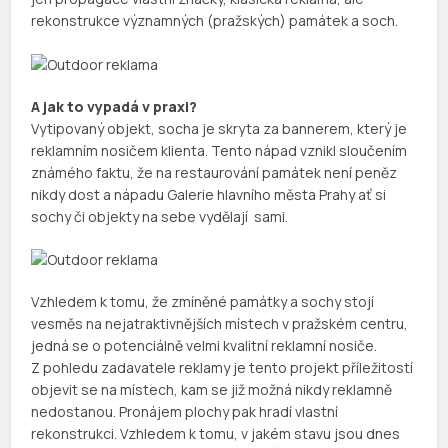
rekonstrukce významných (pražských) památek a soch.
A jak to vypadá v praxi?
Vytipovaný objekt, socha je skryta za bannerem, který je
reklamním nosičem klienta. Tento nápad vznikl sloučením
známého faktu, že na restaurování památek není peněz
nikdy dost a nápadu Galerie hlavního města Prahy ať si
sochy či objekty na sebe vydělají sami.
Vzhledem k tomu, že zmíněné památky a sochy stojí
vesměs na nejatraktivnějších místech v pražském centru,
jedná se o potenciálně velmi kvalitní reklamní nosiče.
Z pohledu zadavatele reklamy je tento projekt příležitostí
objevit se na místech, kam se již možná nikdy reklamně
nedostanou. Pronájem plochy pak hradí vlastní
rekonstrukci. Vzhledem k tomu, v jakém stavu jsou dnes