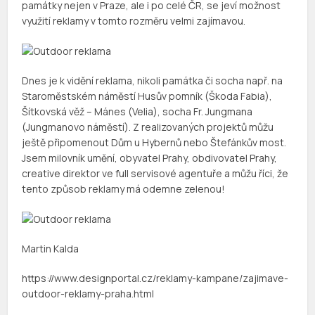
památky nejen v Praze, ale i po celé ČR, se jeví možnost
využití reklamy v tomto rozměru velmi zajímavou.
Dnes je k vidění reklama, nikoli památka či socha např. na
Staroměstském náměstí Husův pomník (Škoda Fabia),
Šítkovská věž – Mánes (Velia), socha Fr. Jungmana
(Jungmanovo náměstí). Z realizovaných projektů můžu
ještě připomenout Dům u Hybernů nebo Štefánkův most.
Jsem milovník umění, obyvatel Prahy, obdivovatel Prahy,
creative direktor ve full servisové agentuře a můžu říci, že
tento způsob reklamy má odemne zelenou!
Martin Kalda
https://www.designportal.cz/reklamy-kampane/zajimave-
outdoor-reklamy-praha.html