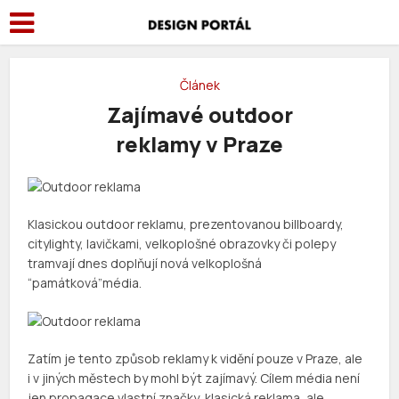
Článek
Zajímavé outdoor
reklamy v Praze
Klasickou outdoor reklamu, prezentovanou billboardy,
citylighty, lavičkami, velkoplošné obrazovky či polepy
tramvají dnes doplňují nová velkoplošná
“památková”média.
Zatím je tento způsob reklamy k vidění pouze v Praze, ale
i v jiných městech by mohl být zajímavý. Cílem média není
jen propagace vlastní značky, klasická reklama, ale