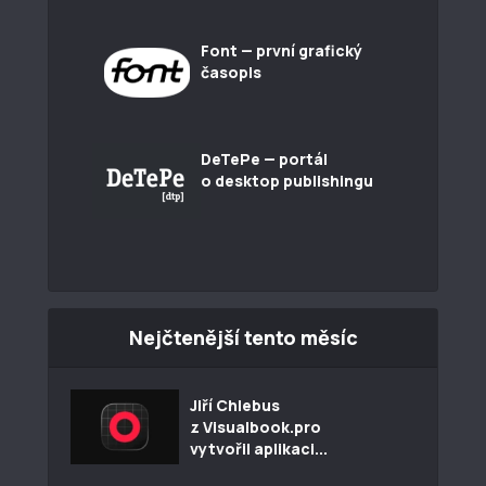
Font — první grafický
časopis
DeTePe — portál
o desktop publishingu
Nejčtenější tento měsíc
Jiří Chlebus
z Visualbook.pro
vytvořil aplikaci...