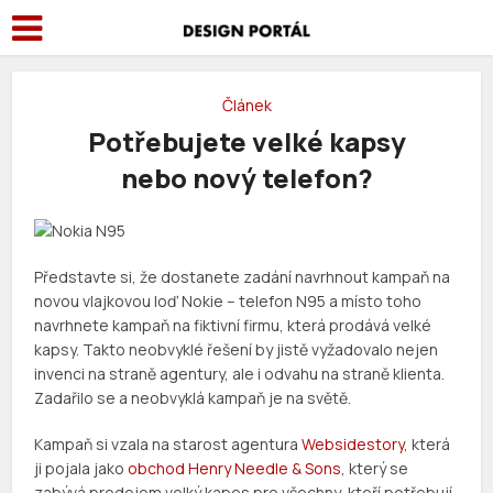
Článek
Potřebujete velké kapsy
nebo nový telefon?
Představte si, že dostanete zadání navrhnout kampaň na
novou vlajkovou loď Nokie – telefon N95 a místo toho
navrhnete kampaň na fiktivní firmu, která prodává velké
kapsy. Takto neobvyklé řešení by jistě vyžadovalo nejen
invenci na straně agentury, ale i odvahu na straně klienta.
Zadařilo se a neobvyklá kampaň je na světě.
Kampaň si vzala na starost agentura
Websidestory
, která
ji pojala jako
obchod Henry Needle & Sons
, který se
zabývá prodejem velký kapes pro všechny, kteří potřebují