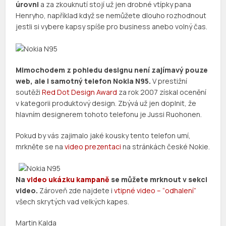
úrovni
a za zkouknutí stojí už jen drobné vtípky pana
Henryho, například když se nemůžete dlouho rozhodnout
jestli si vybere kapsy spíše pro business anebo volný čas.
Mimochodem z pohledu designu není zajímavý pouze
web, ale i samotný telefon Nokia N95.
V prestižní
soutěži
Red Dot Design Award
za rok 2007 získal ocenění
v kategorii produktový design. Zbývá už jen doplnit, že
hlavním designerem tohoto telefonu je Jussi Ruohonen.
Pokud by vás zajimalo jaké kousky tento telefon umí,
mrkněte se na
video prezentaci
na stránkách české Nokie.
Na
video ukázku kampaně
se můžete mrknout v sekci
video.
Zároveň zde najdete i
vtipné video – “odhalení”
všech skrytých vad velkých kapes.
Martin Kalda