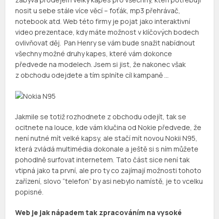
nosit u sebe stále více věcí – foťák, mp3 přehrávač,
notebook atd. Web této firmy je pojat jako interaktivní
video prezentace, kdy máte možnost v klíčových bodech
ovlivňovat děj. Pan Henry se vám bude snažit nabídnout
všechny možné druhy kapes, které vám dokonce
předvede na modelech. Jsem si jist, že nakonec však
z obchodu odejdete a tím splníte cíl kampaně …
Jakmile se totiž rozhodnete z obchodu odejít, tak se
ocitnete na louce, kde vám klučina od Nokie předvede, že
není nutné mít velké kapsy, ale stačí mít novou Nokii N95,
která zvládá multimédia dokonale a ještě si s ním můžete
pohodlně surfovat internetem. Tato část sice není tak
vtipná jako ta první, ale pro ty co zajímají možnosti tohoto
zařízení, slovo “telefon” by asi nebylo namístě, je to vcelku
popisné.
Web je jak nápadem tak zpracováním na vysoké