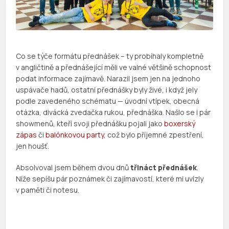
Co se týče formátu přednášek – ty probíhaly kompletně
v angličtině a přednášející měli ve valné většině schopnost
podat informace zajímavě. Narazil jsem jen na jednoho
uspávače hadů, ostatní přednášky byly živé, i když jely
podle zavedeného schématu — úvodní vtípek, obecná
otázka, divácká zvedačka rukou, přednáška. Našlo se i pár
showmenů, kteří svoji přednášku pojali jako
boxerský
zápas
či
balónkovou party
, což bylo příjemné zpestření,
jen houšť.
Absolvoval jsem během dvou dnů
třináct přednášek
.
Níže sepíšu pár poznámek či zajímavostí, které mi uvízly
v paměti či notesu.