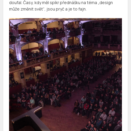
doufal. Časy, kdy měl spíkr přednášku na téma „design
může změnit svět“, jsou pryč a je to fajn.