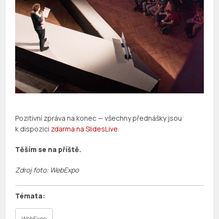
Pozitivní zpráva na konec — všechny přednášky jsou
k dispozici
zdarma na SlidesLive
.
Těším se na příště.
Zdroj foto: WebExpo
WebExpo