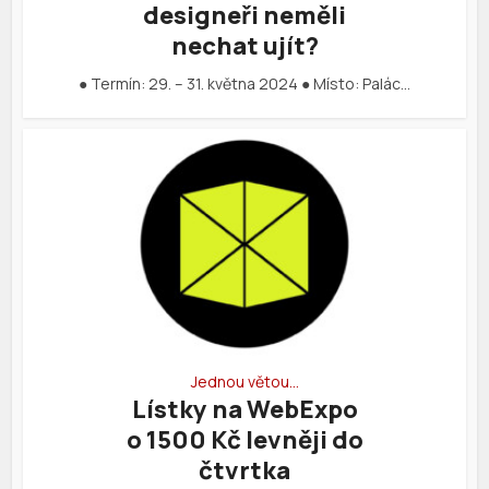
designeři neměli
nechat ujít?
● Termín: 29. – 31. května 2024 ● Místo: Palác…
Jednou větou…
Lístky na WebExpo
o 1500 Kč levněji do
čtvrtka