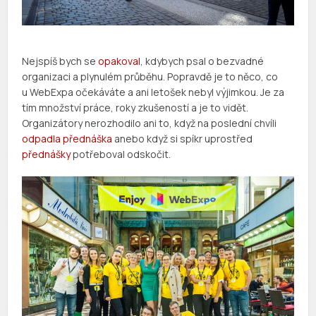
Nejspíš bych se
opakoval
, kdybych psal o bezvadné
organizaci a plynulém průběhu. Popravdě je to něco, co
u WebExpa očekáváte a ani letošek nebyl výjimkou. Je za
tím množství práce, roky zkušeností a je to vidět.
Organizátory nerozhodilo ani to, když na poslední chvíli
odpadla přednáška
anebo když si spíkr uprostřed
přednášky
potřeboval odskočit.