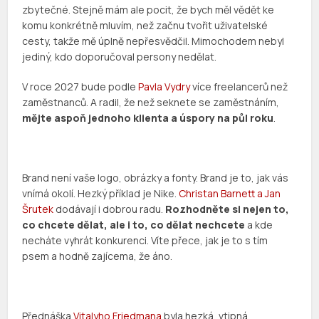
zbytečné. Stejně mám ale pocit, že bych měl vědět ke
komu konkrétně mluvím, než začnu tvořit uživatelské
cesty, takže mě úplně nepřesvědčil. Mimochodem nebyl
jediný, kdo doporučoval persony nedělat.
V roce 2027 bude podle
Pavla Vydry
více freelancerů než
zaměstnanců. A radil, že než seknete se zaměstnáním,
mějte aspoň jednoho klienta a úspory na půl roku
.
Brand není vaše logo, obrázky a fonty. Brand je to, jak vás
vnímá okolí. Hezký příklad je Nike.
Christan Barnett a Jan
Šrutek
dodávají i dobrou radu.
Rozhodněte si nejen to,
co chcete dělat, ale i to, co dělat nechcete
a kde
necháte vyhrát konkurenci. Víte přece, jak je to s tím
psem a hodně zajícema, že áno.
Přednáška
Vitalyho Friedmana
byla hezká, vtipná,