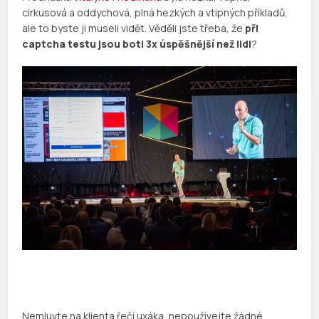
cirkusová a oddychová, plná hezkých a vtipných příkladů,
ale to byste ji museli vidět. Věděli jste třeba, že
při
captcha testu jsou boti 3x úspěšnější než lidi
?
Nemluvte na klienta řečí uxáka, nepoužívejte žádné