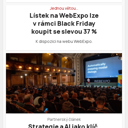
Jednou větou…
Lístek na WebExpo lze
v rámci Black Friday
koupit se slevou 37 %
K dispozici na webu WebExpo.
Partnerský článek
Strategie a AI jako klíč.