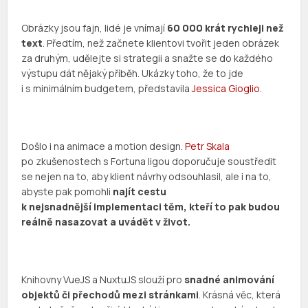
Obrázky jsou fajn, lidé je vnímají
60 000 krát rychleji než
text
. Předtím, než začnete klientovi tvořit jeden obrázek
za druhým, udělejte si strategii a snažte se do každého
výstupu dát nějaký příběh. Ukázky toho, že to jde
i s minimálním budgetem, představila
Jessica Gioglio
.
Došlo i na animace a motion design.
Petr Skala
po zkušenostech s Fortuna ligou doporučuje soustředit
se nejen na to, aby klient návrhy odsouhlasil, ale i na to,
abyste pak pomohli
najít cestu
k nejsnadnější implementaci těm, kteří to pak budou
reálně nasazovat a uvádět v život.
Knihovny VueJS a NuxtuJS slouží pro
snadné animování
objektů či přechodů mezi stránkami
. Krásná věc, která