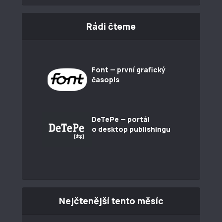
Rádi čteme
Font — první grafický
časopis
DeTePe — portál
o desktop publishingu
Nejčtenější tento měsíc