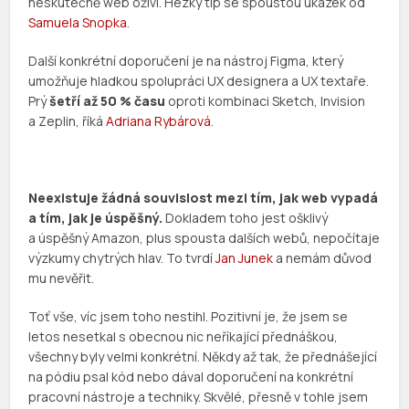
neskutečně web oživí. Hezký tip se spoustou ukázek od
Samuela Snopka
.
Další konkrétní doporučení je na nástroj Figma, který
umožňuje hladkou spolupráci UX designera a UX textaře.
Prý
šetří až 50 % času
oproti kombinaci Sketch, Invision
a Zeplin, říká
Adriana Rybárová
.
Neexistuje žádná souvislost mezi tím, jak web vypadá
a tím, jak je úspěšný.
Dokladem toho jest ošklivý
a úspěšný Amazon, plus spousta dalších webů, nepočítaje
výzkumy chytrých hlav. To tvrdí
Jan Junek
a nemám důvod
mu nevěřit.
Toť vše, víc jsem toho nestihl. Pozitivní je, že jsem se
letos nesetkal s obecnou nic neříkající přednáškou,
všechny byly velmi konkrétní. Někdy až tak, že přednášející
na pódiu psal kód nebo dával doporučení na konkrétní
pracovní nástroje a techniky. Skvělé, přesně v tohle jsem