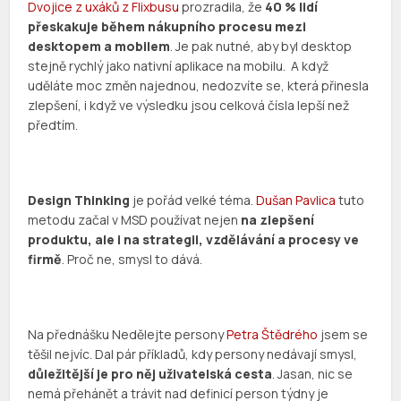
Dvojice z uxáků z Flixbusu
prozradila, že
40 % lidí
přeskakuje během nákupního procesu mezi
desktopem a mobilem
. Je pak nutné, aby byl desktop
stejně rychlý jako nativní aplikace na mobilu.
A když
uděláte moc změn najednou, nedozvíte se, která přinesla
zlepšení, i když ve výsledku jsou celková čísla lepší než
předtím.
Design Thinking
je pořád velké téma.
Dušan Pavlica
tuto
metodu začal v MSD používat nejen
na zlepšení
produktu, ale i na strategii, vzdělávání a procesy ve
firmě
. Proč ne, smysl to dává.
Na přednášku Nedělejte persony
Petra Štědrého
jsem se
těšil nejvíc. Dal pár příkladů, kdy persony nedávají smysl,
důležitější je pro něj uživatelská cesta
. Jasan, nic se
nemá přehánět a trávit nad definicí person týdny je