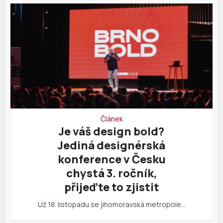
Článek
Je váš design bold?
Jediná designérská
konference v Česku
chystá 3. ročník,
přijeďte to zjistit
Už 18. listopadu se jihomoravská metropole…