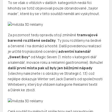
To se však o vítězích v dalších kategoriích nedá říci.
Mnohdy se totiž objevovali pouze obrandované „taylor
made“, které by se v této soutěži neměli ani vyskytnout.
Za pozornost tedy opravdu stojí zmíněné
tramvajové
barevně rozlišené sedačky
. Ty jsou rozlišeny na šedivé
a červené / na domácí a hosté. Další povedenou realizací
je určitě trojnásobně oceněný
adventní kalendář
„Sweet Boy“
od Magic Seven (1. místo v kategorii diář
a kalendář, inovace roku a reklamní gastronomie). Bohužel
další první místa pak už byly jen běžnými nápady
(všechny naleznete i s obrázky ve Strategii č. 13) což
nejlépe dokazuje Winter set Jack Daniel’s od společnosti
Whiteberry, který byl vítězem kategorie Reklamní textil
a Dárek ke zboží.
Celá soutěž by měla být spíše hrou než opravdovým