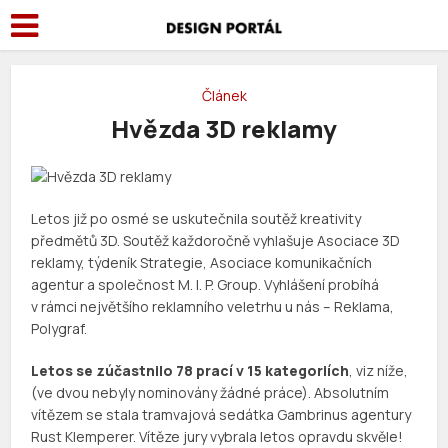
Článek
Hvězda 3D reklamy
Letos již po osmé se uskutečnila soutěž kreativity
předmětů 3D. Soutěž každoročně vyhlašuje Asociace 3D
reklamy, týdeník Strategie, Asociace komunikačních
agentur a společnost M. I. P. Group. Vyhlášení probíhá
v rámci největšího reklamního veletrhu u nás – Reklama,
Polygraf.
Letos se zúčastnilo 78 prací v 15 kategoriích
, viz níže,
(ve dvou nebyly nominovány žádné práce). Absolutním
vítězem se stala tramvajová sedátka Gambrinus agentury
Rust Klemperer. Vítěze jury vybrala letos opravdu skvěle!