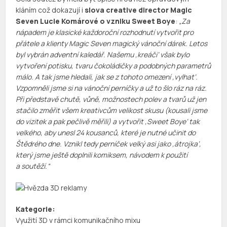
kláním což dokazují i
slova creative director Magic
Seven Lucie Komárové o vzniku Sweet Boye
:
„Za
nápadem je klasické každoroční rozhodnutí vytvořit pro
přátele a klienty Magic Seven magický vánoční dárek. Letos
byl vybrán adventní kaledář. Našemu ‚kreáči‘ však bylo
vytvoření potisku, tvaru čokoládičky a podobných parametrů
málo. A tak jsme hledali, jak se z tohoto omezení ‚vylhat‘.
Vzpomněli jsme si na vánoční perníčky a už to šlo ráz na ráz.
Při představě chutě, vůně, možnostech polev a tvarů už jen
stačilo změřit všem kreativcům velikost skusu (kousali jsme
do vizitek a pak pečlivě měřili) a vytvořit ‚Sweet Boye‘ tak
velkého, aby unesl 24 kousanců, které je nutné učinit do
Štědrého dne. Vznikl tedy perníček velký asi jako ‚átrojka‘,
který jsme ještě doplnili komiksem, návodem k použití
a soutěží.“
Kategorie:
Využití 3D v rámci komunikačního mixu