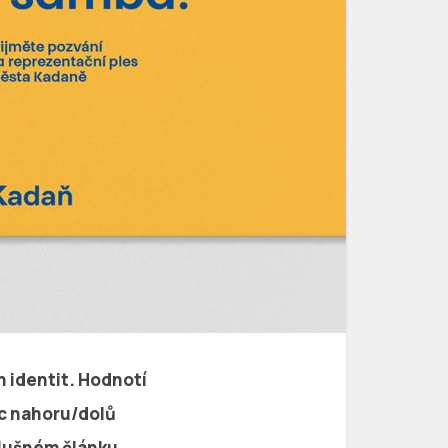
h identit. Hodnotí
ec nahoru/dolů
slušném článku.