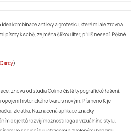
 idea kombinace antikvy a grotesku, které mi ale zrovna
i písmy k sobě, zejména šířkou liter, příliš nesedí. Pěkné
 Garcy
)
áce, znovu od studia Colmo čistě typografické řešení.
ropojení historického tvaru s novým. Písmeno K je
ačka, zkratka. Naznačená aplikace značky
ím objektů rozvíjí možnosti loga a vizuálního stylu.
písem ve spojení s ilustracemi a zvolenými barvami