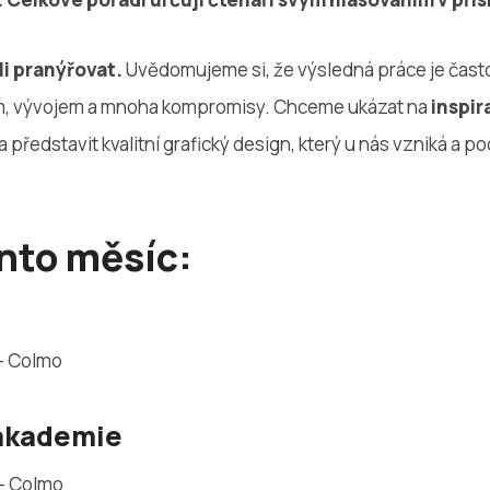
i pranýřovat.
Uvědomujeme si, že výsledná práce je čast
m, vývojem a mnoha kompromisy. Chceme ukázat na
inspir
a představit kvalitní grafický design, který u nás vzniká a pod
ento měsíc:
— Colmo
 akademie
— Colmo