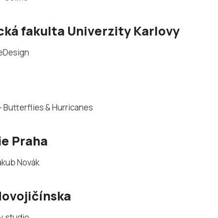
ká fakulta Univerzity Karlovy
ReDesign
 Butterflies & Hurricanes
ie Praha
akub Novák
ovojičínska
y.studio