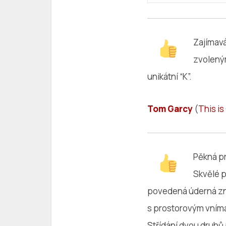
Zajímavá
zvoleným
unikátní “K”.
Tom Garcy
(
This is
Pěkná pr
Skvělé p
povedená úderná zn
s prostorovým vnímán
Střídání dvou druhů 