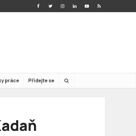
ky práce
Přidejte se
 Kadaň