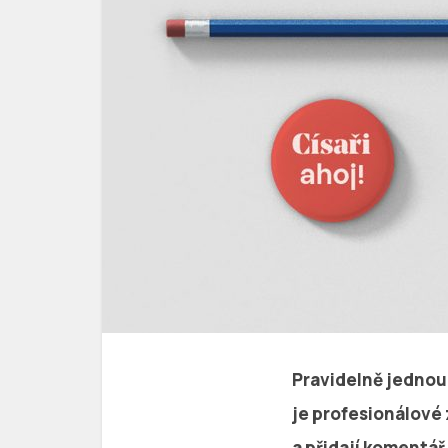
Pravidelně jednou 
je profesionálové 
a přidají komentář