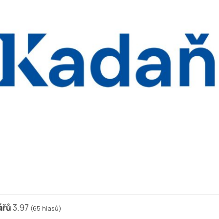
ářů
3.97
(
65
hlasů)