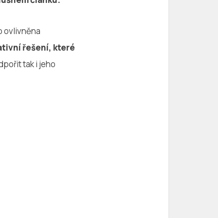
o ovlivněna
ativní řešení, které
pořit tak i jeho