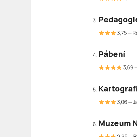
—
Pedagogic
3,75 — 
—
Pábení
3,69 —
—
Kartograf
3,06 — J
—
Muzeum N
2,95 — B