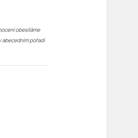
dnocení obesíláme
 v abecedním pořadí