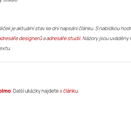
iček je aktuální stav ke dni napsání článku. S nabídkou ho
adresáře designerů
a
adresáře studií
. Názory jsou uváděny
extu.
olmo
. Další ukázky najdete
v článku
.