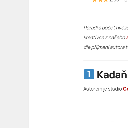
—
Pořadí a počet hvězd
kreativce z našeho
dle příjmení autora t
Kadaň
Autorem je studio
C