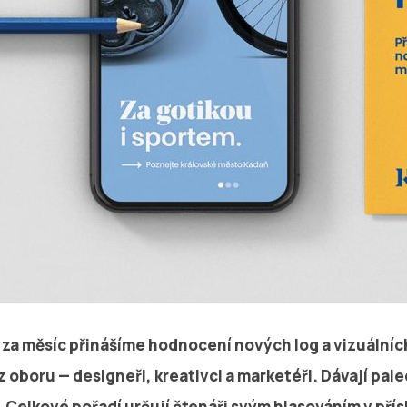
za měsíc přinášíme hodnocení nových log a vizuálníc
z oboru — designeři, kreativci a marketéři. Dávají pal
. Celkové pořadí určují čtenáři svým hlasováním v pří