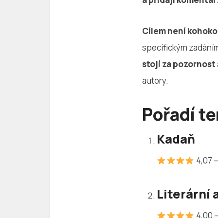
Cílem není kohokol
specifickým zadání
stojí za pozornost
autory.
Pořadí t
Kadaň
4,07 
—
Literární
4,00 