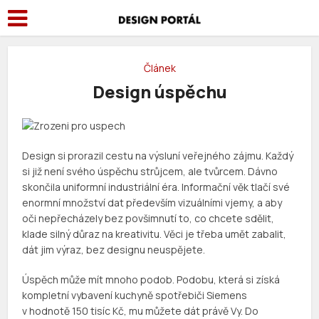
Článek
Design úspěchu
Design si prorazil cestu na výsluní veřejného zájmu. Každý
si již není svého úspěchu strůjcem, ale tvůrcem. Dávno
skončila uniformní industriální éra. Informační věk tlačí své
enormní množství dat především vizuálními vjemy, a aby
oči nepřecházely bez povšimnutí to, co chcete sdělit,
klade silný důraz na kreativitu. Věci je třeba umět zabalit,
dát jim výraz, bez designu neuspějete.
Úspěch může mít mnoho podob. Podobu, která si získá
kompletní vybavení kuchyně spotřebiči Siemens
v hodnotě 150 tisíc Kč, mu můžete dát právě Vy. Do