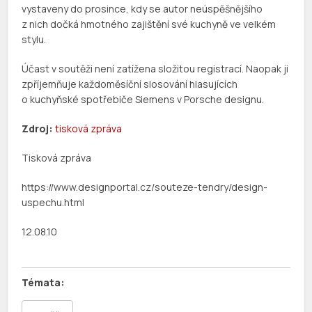
vystaveny do prosince, kdy se autor neúspěšnějšího
z nich dočká hmotného zajištění své kuchyně ve velkém
stylu.
Účast v soutěži není zatížena složitou registrací. Naopak ji
zpříjemňuje každoměsíční slosování hlasujících
o kuchyňské spotřebiče Siemens v Porsche designu.
Zdroj:
tisková zpráva
Tisková zpráva
https://www.designportal.cz/souteze-tendry/design-
uspechu.html
12.08.10