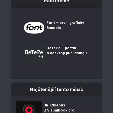
Rádi čteme
Font — první grafický
časopis
DeTePe — portál
o desktop publishingu
Nejčtenější tento měsíc
Jiří Chlebus
z Visualbook.pro