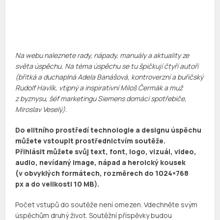
Na webu naleznete rady, nápady, manuály a aktuality ze
světa úspěchu. Na téma úspěchu se tu špičkují čtyři autoři
(břitká a duchaplná Adela Banášová, kontroverzní a buřičský
Rudolf Havlík, vtipný a inspirativní Miloš Čermák a muž
z byznysu, šéf marketingu Siemens domácí spotřebiče,
Miroslav Veselý).
Do elitního prostředí technologie a designu úspěchu
můžete vstoupit prostřednictvím soutěže.
Přihlásit můžete svůj text, font, logo, vizuál, video,
audio, nevídaný image, nápad a heroický kousek
(v obvyklých formátech, rozměrech do 1024×768
px a do velikosti 10 MB).
Počet vstupů do soutěže není omezen. Vdechněte svým
úspěchům druhý život. Soutěžní příspěvky budou