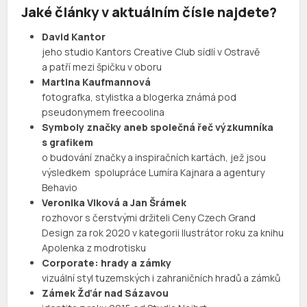
Jaké články v aktuálním čísle najdete?
David Kantor
jeho studio Kantors Creative Club sídlí v Ostravě
a patří mezi špičku v oboru
Martina Kaufmannová
fotografka, stylistka a blogerka známá pod
pseudonymem freecoolina
Symboly značky aneb společná řeč výzkumníka
s grafikem
o budování značky a inspiračních kartách, jež jsou
výsledkem spolupráce Lumíra Kajnara a agentury
Behavio
Veronika Vlková a Jan Šrámek
rozhovor s čerstvými držiteli Ceny Czech Grand
Design za rok 2020 v kategorii Ilustrátor roku za knihu
Apolenka z modrotisku
Corporate: hrady a zámky
vizuální styl tuzemských i zahraničních hradů a zámků
Zámek Žďár nad Sázavou