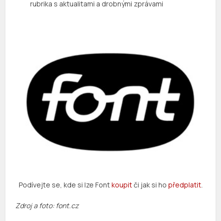
rubrika s aktualitami a drobnými zprávami
Podívejte se, kde si lze Font
koupit
či jak si ho
předplatit
.
Zdroj a foto: font.cz