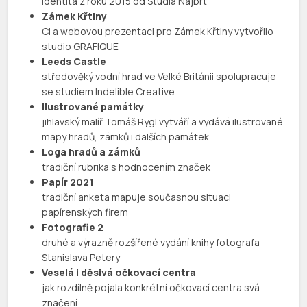
identita z roku 2015 od Studia Najbrt
Zámek Křtiny
CI a webovou prezentaci pro Zámek Křtiny vytvořilo
studio GRAFIQUE
Leeds Castle
středověký vodní hrad ve Velké Británii spolupracuje
se studiem Indelible Creative
Ilustrované památky
jihlavský malíř Tomáš Rygl vytváří a vydává ilustrované
mapy hradů, zámků i dalších památek
Loga hradů a zámků
tradiční rubrika s hodnocením značek
Papír 2021
tradiční anketa mapuje současnou situaci
papírenských firem
Fotografie 2
druhé a výrazně rozšířené vydání knihy fotografa
Stanislava Petery
Veselá i děsivá očkovací centra
jak rozdílně pojala konkrétní očkovací centra svá
značení