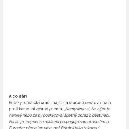
A co dál?
Britský turistický úřad, mající na starosti cestovní ruch,
proti kampani výhrady nemá.
„
Nemyslíme si, že výjev je
hanlivý nebo že by poskytoval špatný obraz o destinaci.
Navíc je zřejmé, že reklama propaguje samotnou firmu
Eurostar přece jen více, než Británii jako takovou
“.