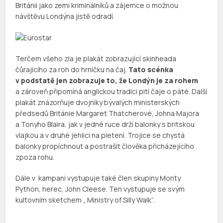
Británii jako zemi kriminálníků a zájemce o možnou
návštěvu Londýna jistě odradí.
Terčem všeho zla je plakát zobrazující skinheada
čůrajícího za roh do hrníčku na čaj.
Tato scénka
v podstatě jen zobrazuje to, že Londýn je za rohem
a zároveň připomíná anglickou tradici pití čaje o páté. Další
plakát znázorňuje dvojníky bývalých ministerských
předsedů Británie Margaret Thatcherové, Johna Majora
a Tonyho Blaira, jak v jedné ruce drží balonky s britskou
vlajkou a v druhé jehlici na pletení. Trojice se chystá
balonky propíchnout a postrašit člověka přicházejícího
zpoza rohu.
Dále v kampani vystupuje také člen skupiny Monty
Python, herec, John Cleese. Ten vystupuje se svým
kultovním sketchem „ Ministry of Silly Walk“.