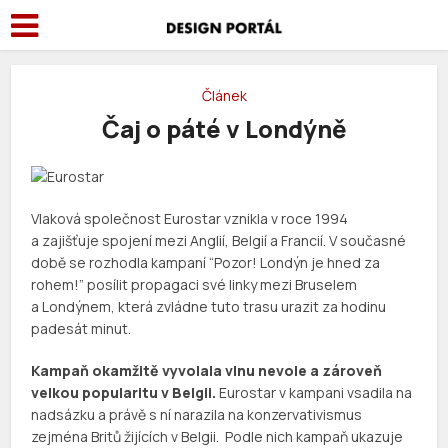
Článek
Čaj o páté v Londýně
Vlaková společnost Eurostar vznikla v roce 1994
a zajišťuje spojení mezi Anglií, Belgií a Francií. V současné
době se rozhodla kampaní “Pozor! Londýn je hned za
rohem!” posílit propagaci své linky mezi Bruselem
a Londýnem, která zvládne tuto trasu urazit za hodinu
padesát minut.
Kampaň okamžitě vyvolala vlnu nevole a zároveň
velkou popularitu v Belgii.
Eurostar v kampani vsadila na
nadsázku a právě s ní narazila na konzervativismus
zejména Britů žijících v Belgii. Podle nich kampaň ukazuje