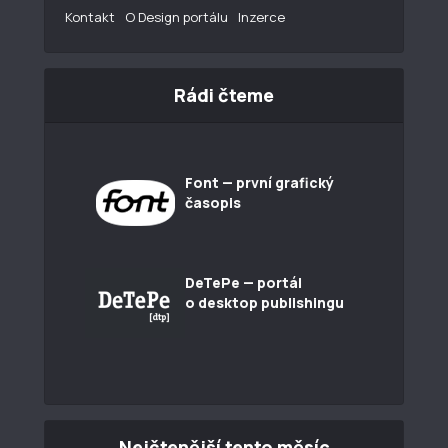
Kontakt
O Design portálu
Inzerce
Rádi čteme
Font — první grafický
časopis
DeTePe — portál
o desktop publishingu
Nejčtenější tento měsíc