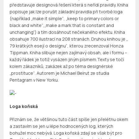
představuje designová řešení která s neřídí pravidly. Kniha
popisuje jak lze porušit základní pravidla při tvorbě loga
(například „make it simple“, „keep to primary colors or
black and white“,„make a mark that is constant and
unchanging“) a tím dosáhnout nečekaného efektu. Kniha
obsahuje 700 ilustrací na 208 stranách. Druhou knihou je „
79 krátkých esejí o designu“, kterou zrecenzoval Honza
Tippman. Kniha slibuje nejen zajímavý obsah, ale i formu –
každý řádek je totiž vysázen jiným písmem.Texty se točí
kolem zákazníků, zakázek až po téma designérské
„prostituce“. Autorem je Michael Beirut ze studia
Pentagram v New Yorku.
Loga koňská
Přiznám se, že většinou tuto část spíše jen přelétnu okem
a zastavím se jen u lépe hodnocených log, kterých
bohužel moc nebývá. Loga koňská zdají se však být pro