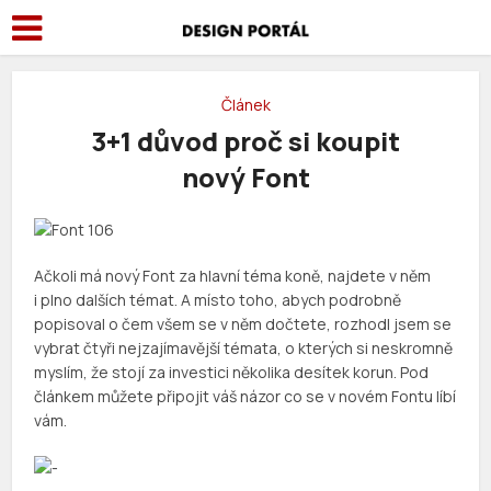
Článek
3+1 důvod proč si koupit
nový Font
Ačkoli má nový Font za hlavní téma koně, najdete v něm
i plno dalších témat. A místo toho, abych podrobně
popisoval o čem všem se v něm dočtete, rozhodl jsem se
vybrat čtyři nejzajímavější témata, o kterých si neskromně
myslím, že stojí za investici několika desítek korun. Pod
článkem můžete připojit váš názor co se v novém Fontu líbí
vám.