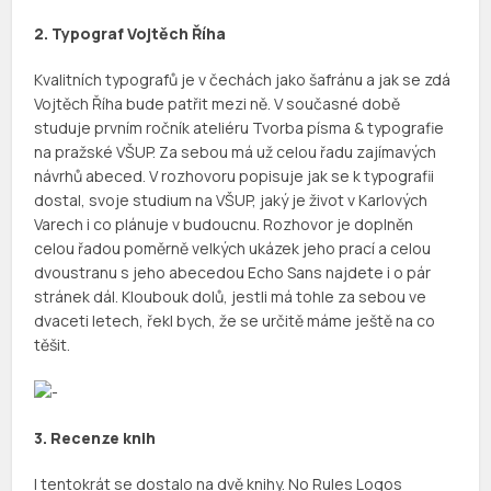
2. Typograf Vojtěch Říha
Kvalitních typografů je v čechách jako šafránu a jak se zdá
Vojtěch Říha bude patřit mezi ně. V současné době
studuje prvním ročník ateliéru Tvorba písma & typografie
na pražské VŠUP. Za sebou má už celou řadu zajímavých
návrhů abeced. V rozhovoru popisuje jak se k typografii
dostal, svoje studium na VŠUP, jaký je život v Karlových
Varech i co plánuje v budoucnu. Rozhovor je doplněn
celou řadou poměrně velkých ukázek jeho prací a celou
dvoustranu s jeho abecedou Echo Sans najdete i o pár
stránek dál. Kloubouk dolů, jestli má tohle za sebou ve
dvaceti letech, řekl bych, že se určitě máme ještě na co
těšit.
3. Recenze knih
I tentokrát se dostalo na dvě knihy. No Rules Logos