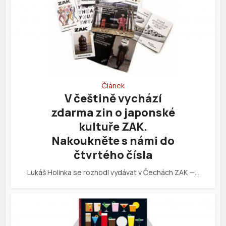
Článek
V češtině vychází
zdarma zin o japonské
kultuře ZAK.
Nakoukněte s námi do
čtvrtého čísla
Lukáš Holinka se rozhodl vydávat v Čechách ZAK —…