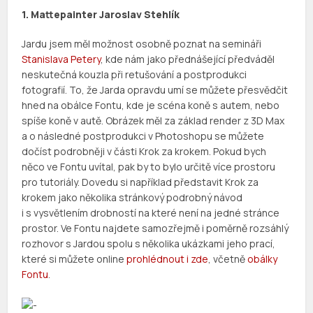
1. Mattepainter Jaroslav Stehlík
Jardu jsem měl možnost osobně poznat na semináři
Stanislava Petery
, kde nám jako přednášející předváděl
neskutečná kouzla při retušování a postprodukci
fotografií. To, že Jarda opravdu umí se můžete přesvědčit
hned na obálce Fontu, kde je scéna koně s autem, nebo
spíše koně v autě. Obrázek měl za základ render z 3D Max
a o následné postprodukci v Photoshopu se můžete
dočíst podrobněji v části Krok za krokem. Pokud bych
něco ve Fontu uvítal, pak by to bylo určitě více prostoru
pro tutoriály. Dovedu si například představit Krok za
krokem jako několika stránkový podrobný návod
i s vysvětlením drobností na které není na jedné stránce
prostor. Ve Fontu najdete samozřejmě i poměrně rozsáhlý
rozhovor s Jardou spolu s několika ukázkami jeho prací,
které si můžete online
prohlédnout i zde
, včetně
obálky
Fontu
.