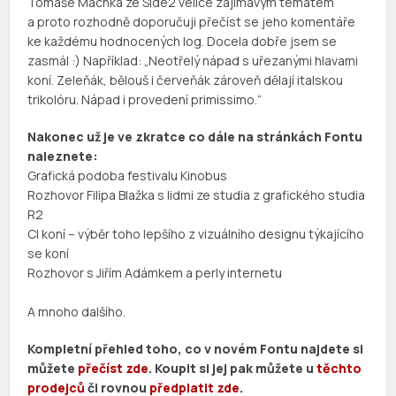
Tomáše Machka ze Side2 velice zajímavým tématem
a proto rozhodně doporučuji přečíst se jeho komentáře
ke každému hodnocených log. Docela dobře jsem se
zasmál :) Například: „Neotřelý nápad s uřezanými hlavami
koní. Zeleňák, bělouš i červeňák zároveň dělají italskou
trikolóru. Nápad i provedení primissimo.“
Nakonec už je ve zkratce co dále na stránkách Fontu
naleznete:
Grafická podoba festivalu Kinobus
Rozhovor Filipa Blažka s lidmi ze studia z grafického studia
R2
CI koní – výběr toho lepšího z vizuálního designu týkajícího
se koní
Rozhovor s Jiřím Adámkem a perly internetu
A mnoho dalšího.
Kompletní přehled toho, co v novém Fontu najdete si
můžete
přečíst zde
. Koupit si jej pak můžete u
těchto
prodejců
či rovnou
předplatit zde
.