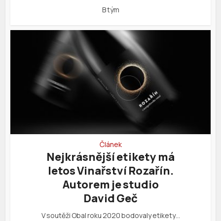
B tým
Článek
Nejkrásnější etikety má
letos Vinařství Rozařín.
Autorem je studio
David Geč
V soutěži Obal roku 2020 bodovaly etikety…