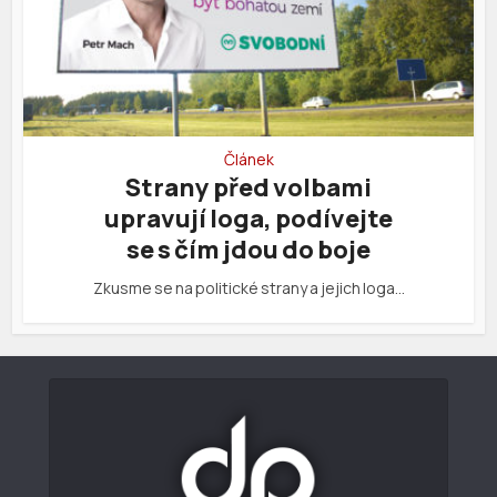
Článek
Strany před volbami
upravují loga, podívejte
se s čím jdou do boje
Zkusme se na politické strany a jejich loga…