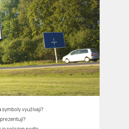
a symboly využívají?
 prezentují?
k je seřazen podle