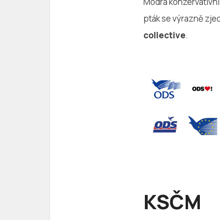
Modrá konzervativní 
pták se výrazně zje
collective
.
KSČM