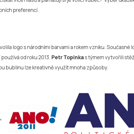
bních preferencí.
volila logo s národními barvami a rokem vzniku. Současné 
í používá od roku 2013.
Petr Topinka
s týmem vytvořili stě
kou bublinu lze kreativně využít mnoha způsoby.