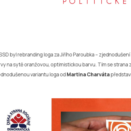
SSD byl rebranding loga za Jiřího Paroubka – zjednodušení
vy na sytě oranžovou, optimistickou barvu. Tím se strana z
ednodušenou variantu loga od
Martina Charváta
představi