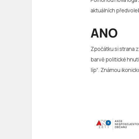
aktuálních předvole
ANO
Zpočátku si strana z
barvě politické hnut
líp“. Známou ikonic