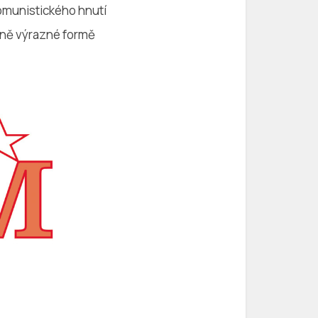
omunistického hnutí
éně výrazné formě