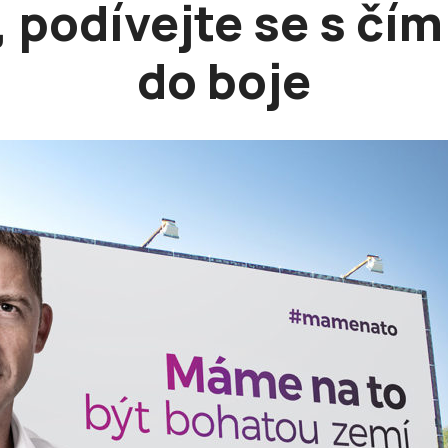
, podívejte se s čím
do boje