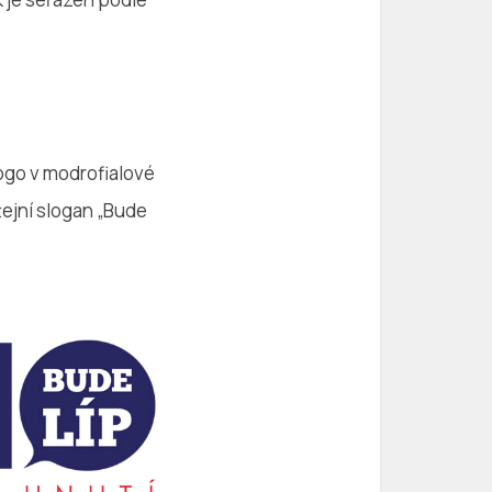
logo v modrofialové
žejní slogan „Bude