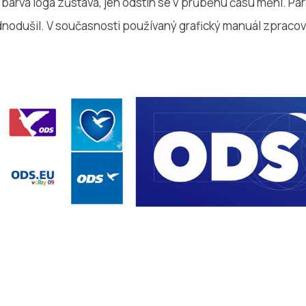
barva loga zůstává, jen odstín se v průběhu času mění. Par
dnodušil. V současnosti používaný grafický manuál zpracov