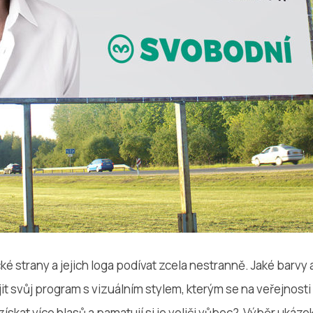
ké strany a jejich loga podívat zcela nestranně. Jaké barvy 
ojit svůj program s vizuálním stylem, kterým se na veřejnosti
skat více hlasů a pamatují si je voliči vůbec? Výběr ukáze