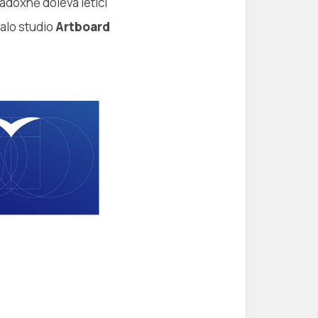
adoxně doleva letící
alo studio
Artboard