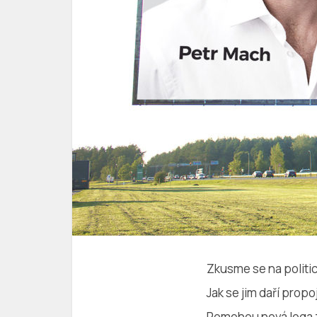
Zkusme se na politic
Jak se jim daří prop
Pomohou nová loga zí