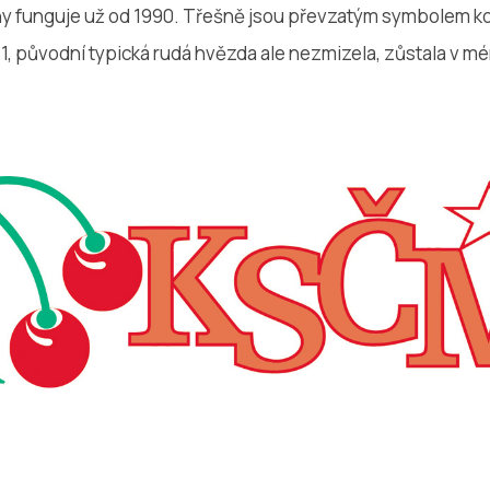
y funguje už od 1990. Třešně jsou převzatým symbolem k
1, původní typická rudá hvězda ale nezmizela, zůstala v m