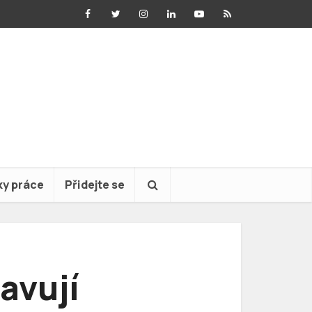
ky práce
Přidejte se
avují