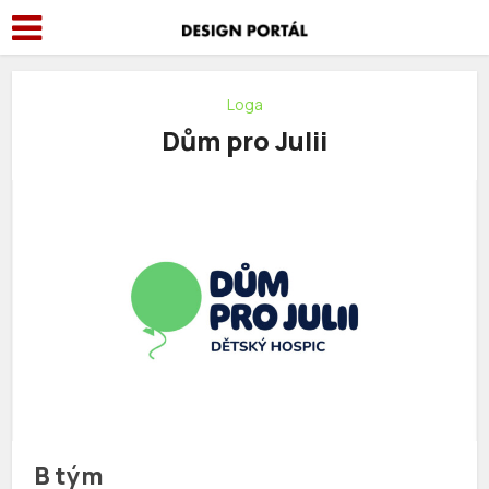
Loga
Dům pro Julii
B tým