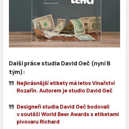
Další práce studia David Geč (nyní B
tým):
Nejkrásnější etikety má letos Vinařství
Rozařín. Autorem je studio David Geč
Designeři studia David Geč bodovali
v soutěži World Beer Awards s etiketami
pivovaru Richard