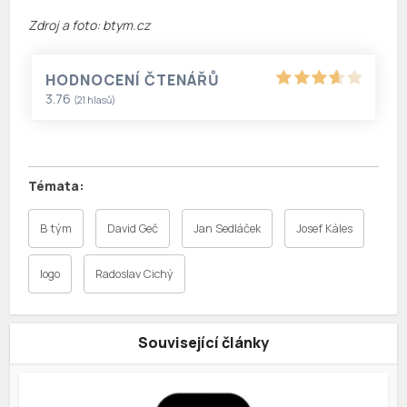
Zdroj a foto: btym.cz
HODNOCENÍ ČTENÁŘŮ
3.76
(
21
hlasů)
B tým
David Geč
Jan Sedláček
Josef Káles
logo
Radoslav Cichý
Související články