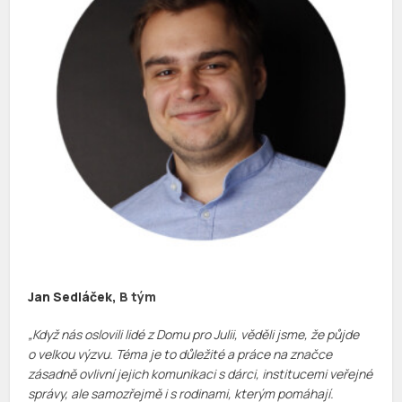
Jan Sedláček,
B tým
„Když nás oslovili lidé z Domu pro Julii, věděli jsme, že půjde
o velkou výzvu. Téma je to důležité a práce na značce
zásadně ovlivní jejich komunikaci s dárci, institucemi veřejné
správy, ale samozřejmě i s rodinami, kterým pomáhají.