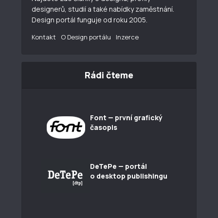
designerů, studií a také nabídky zaměstnání.
Design portál funguje od roku 2005.
Kontakt
O Design portálu
Inzerce
Rádi čteme
Font — první grafický
časopis
DeTePe — portál
o desktop publishingu