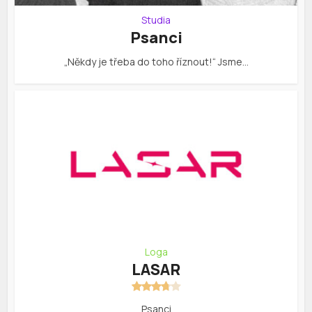
Studia
Psanci
„Někdy je třeba do toho říznout!“ Jsme…
Loga
LASAR
Psanci