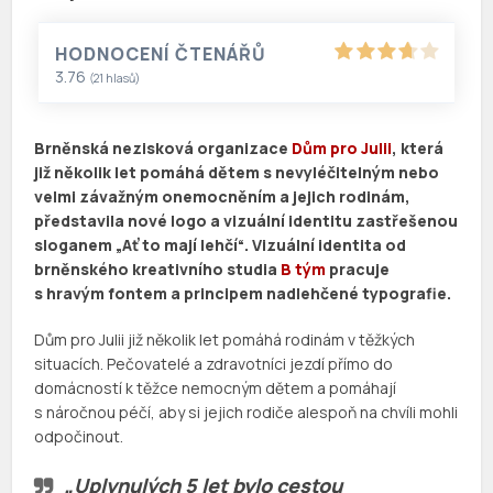
HODNOCENÍ ČTENÁŘŮ
3.76
(
21
hlasů)
Brněnská nezisková organizace
Dům pro Julii
, která
již několik let pomáhá dětem s nevyléčitelným nebo
velmi závažným onemocněním a jejich rodinám,
představila nové logo a vizuální identitu zastřešenou
sloganem „Ať to mají lehčí“. Vizuální identita od
brněnského kreativního studia
B tým
pracuje
s hravým fontem a principem nadlehčené typografie.
Dům pro Julii již několik let pomáhá rodinám v těžkých
situacích. Pečovatelé a zdravotníci jezdí přímo do
domácností k těžce nemocným dětem a pomáhají
s náročnou péčí, aby si jejich rodiče alespoň na chvíli mohli
odpočinout.
„Uplynulých 5 let bylo cestou