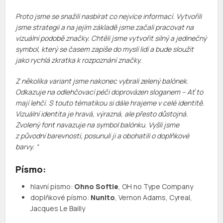
Proto jsme se snažili nasbírat co nejvíce informací. Vytvořili
jsme strategii a na jejím základě jsme začali pracovat na
vizuální podobě značky. Chtěli jsme vytvořit silný a jedinečný
symbol, který se časem zapíše do myslí lidí a bude sloužit
jako rychlá zkratka k rozpoznání značky.
Z několika variant jsme nakonec vybrali zelený balónek.
Odkazuje na odlehčovací péči doprovázen sloganem – Ať to
mají lehčí. S touto tématikou si dále hrajeme v celé identitě.
Vizuální identita je hravá, výrazná, ale přesto důstojná.
Zvolený font navazuje na symbol balónku. Vyšli jsme
z původní barevnosti, posunuli ji a obohatili o doplňkové
barvy. “
Písmo:
hlavní písmo:
Ohno Softie
, OH no Type Company
doplňkové písmo:
Nunito
, Vernon Adams, Cyreal,
Jacques Le Bailly