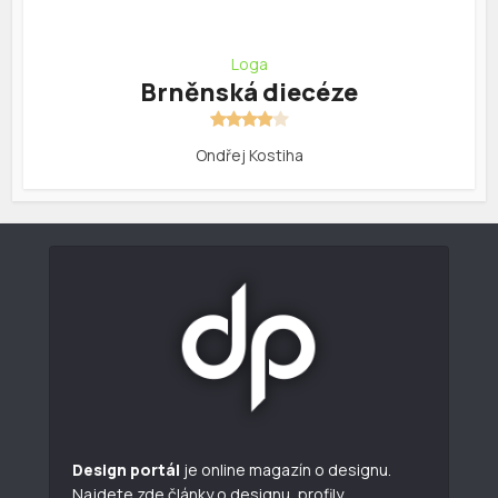
Loga
Brněnská diecéze
Ondřej Kostiha
Design portál
je online magazín o designu.
Najdete zde články o designu, profily