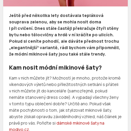
Ještě před několika lety dostávala tepláková
souprava zelenou, aby se mohla nosit doma
i při cvičení. Dnes stále častěji překračuje čtyři stěny
bytu nebo tělocvičny a hrdě v ní kráčíte po ulicích.
Pokud si ceníte pohodlí, ale dáváte přednost trochu
„elegantnější“ variantě, rádi bychom vám připomněli,
že módní mikinové šaty jsou také stále trendy.
Kam nosit módní mikinové šaty?
Kam v nich můžete jít? Možností je mnoho, protože kromě
víkendových výletů nebo příležitostných setkání s přáteli
v nich můžete jít do kanceláře (samozřejmě, pokud
nemáte stanovený dress code). A vypadají všechny ženy
v tomto typu oblečení dobře? Určitě ano. Pokud však
máte pochybnosti o tom, jak stylizovat mikinové šaty,
abyste získali opravdu záviděníhodný vzhled, náš článek je
právě pro vás. Pořiďte si
dámské mikinové šaty na
modivo.cz
.