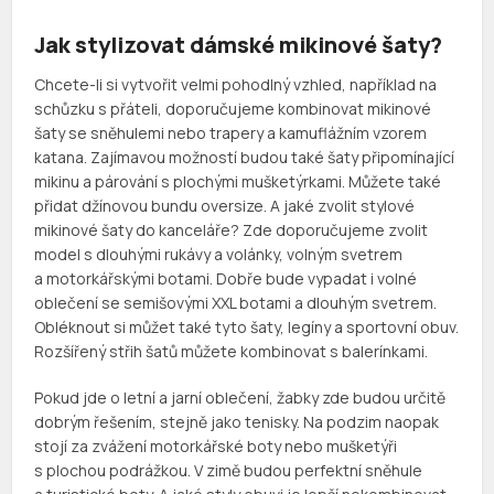
Jak stylizovat dámské mikinové šaty?
Chcete-li si vytvořit velmi pohodlný vzhled, například na
schůzku s přáteli, doporučujeme kombinovat mikinové
šaty se sněhulemi nebo trapery a kamuflážním vzorem
katana. Zajímavou možností budou také šaty připomínající
mikinu a párování s plochými mušketýrkami. Můžete také
přidat džínovou bundu oversize. A jaké zvolit stylové
mikinové šaty do kanceláře? Zde doporučujeme zvolit
model s dlouhými rukávy a volánky, volným svetrem
a motorkářskými botami. Dobře bude vypadat i volné
oblečení se semišovými XXL botami a dlouhým svetrem.
Obléknout si můžet také tyto šaty, legíny a sportovní obuv.
Rozšířený střih šatů můžete kombinovat s balerínkami.
Pokud jde o letní a jarní oblečení, žabky zde budou určitě
dobrým řešením, stejně jako tenisky. Na podzim naopak
stojí za zvážení motorkářské boty nebo mušketýři
s plochou podrážkou. V zimě budou perfektní sněhule