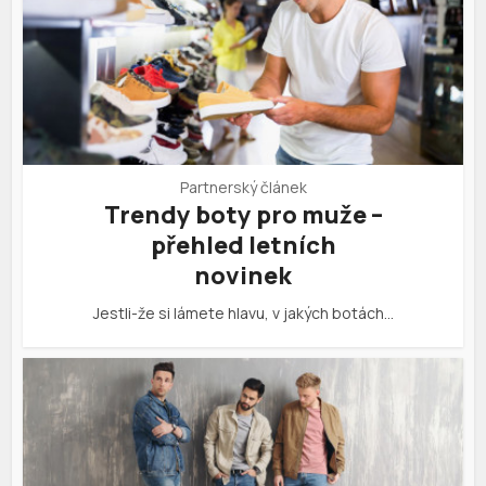
Partnerský článek
Trendy boty pro muže –
přehled letních
novinek
Jestli-že si lámete hlavu, v jakých botách…