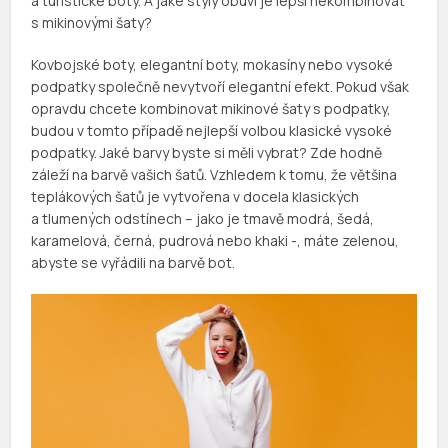
a turistické boty. A jaké styly obuvi je lepší nekombinovat
s mikinovými šaty?
Kovbojské boty, elegantní boty, mokasíny nebo vysoké
podpatky společně nevytvoří elegantní efekt. Pokud však
opravdu chcete kombinovat mikinové šaty s podpatky,
budou v tomto případě nejlepší volbou klasické vysoké
podpatky. Jaké barvy byste si měli vybrat? Zde hodně
záleží na barvě vašich šatů. Vzhledem k tomu, že většina
teplákových šatů je vytvořena v docela klasických
a tlumených odstínech – jako je tmavě modrá, šedá,
karamelová, černá, pudrová nebo khaki -, máte zelenou,
abyste se vyřádili na barvě bot.