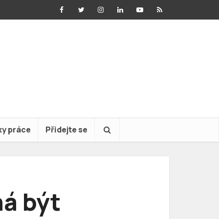
ky práce
Přidejte se
ná být