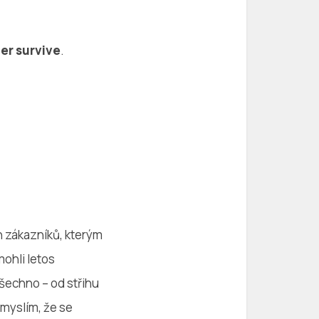
er survive
.
h zákazníků, kterým
mohli letos
všechno – od střihu
 myslím, že se