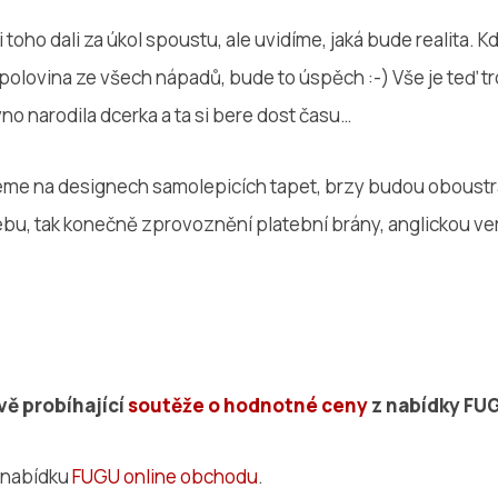
toho dali za úkol spoustu, ale uvidíme, jaká bude realita. 
polovina ze všech nápadů, bude to úspěch :-) Vše je teď t
no narodila dcerka a ta si bere dost času…
me na designech samolepicích tapet, brzy budou oboustr
bu, tak konečně zprovoznění platební brány, anglickou verz
vě probíhající
soutěže o hodnotné ceny
z nabídky FU
a nabídku
FUGU online obchodu
.