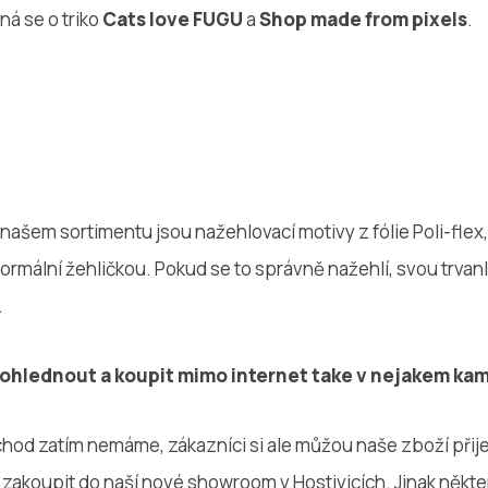
ná se o triko
Cats love FUGU
a
Shop made from pixels
.
našem sortimentu jsou nažehlovací motivy z fólie Poli-flex
rmální žehličkou. Pokud se to správně nažehlí, svou trvanl
.
prohlednout a koupit mimo internet take v nejakem 
hod zatím nemáme, zákazníci si ale můžou naše zboží přij
i zakoupit do naší nové showroom v Hostivicích. Jinak někt