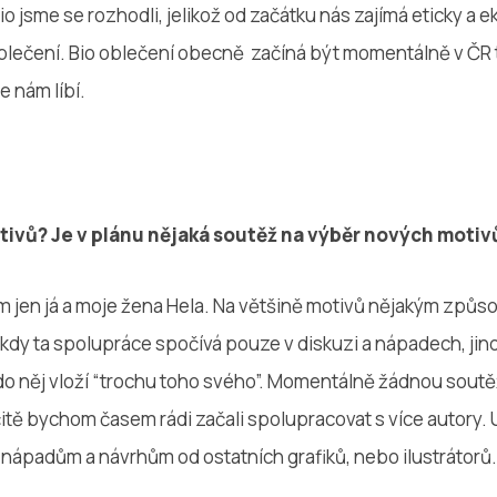
o jsme se rozhodli, jelikož od začátku nás zajímá eticky a e
oblečení. Bio oblečení obecně začíná být momentálně v ČR 
e nám líbí.
tivů? Je v plánu nějaká soutěž na výběr nových motiv
ím jen já a moje žena Hela. Na většině motivů nějakým způ
dy ta spolupráce spočívá pouze v diskuzi a nápadech, jind
o něj vloží “trochu toho svého”. Momentálně žádnou soutě
itě bychom časem rádi začali spolupracovat s více autory. 
 nápadům a návrhům od ostatních grafiků, nebo ilustrátorů.