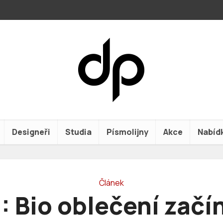
Designeři
Studia
Písmolijny
Akce
Nabíd
Článek
 Bio oblečení začí