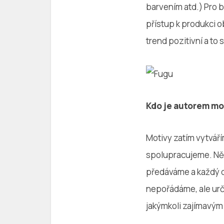
barvením atd.) Pro bi
přístup k produkci 
trend pozitivní a to s
Kdo je autorem mo
Motivy zatím vytvář
spolupracujeme. Něk
předáváme a každý d
nepořádáme, ale urč
jakýmkoli zajímavým