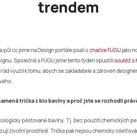
trendem
 a půl co jsme na Design portále psali o
značce FUGU
jako n
ignu. Společně s FUGU jsme tento týden spustili
soutěž o
ti rád využil k tomu, abych se zakladatele a zároveň designé
ového.
amená trička z bio bavlny a proč jste se rozhodli práv
ekologicky pěstované bavlny. Tj. bez použití chemických pe
ozují životní prostředí. Trička pak nejsou chemicky ošetřová