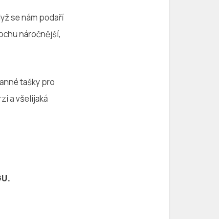
Když se nám podaří
rochu náročnější,
anné tašky pro
i a všelijaká
GU.