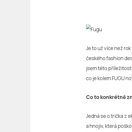
Je to už více než rok
českého fashion des
jsem této příležitos
co je kolem FUGU n
Co to konkrétně zn
Jedná se o trička z 
a hnojiv, která pošk