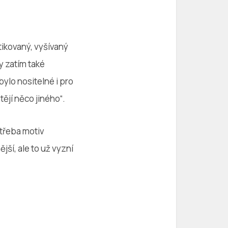
tikovaný, vyšívaný
y zatím také
bylo nositelné i pro
tějí něco jiného“.
 třeba motiv
ší, ale to už vyzní