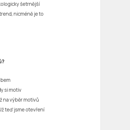
kologicky šetrnější
trend, nicméně je to
ů?
sobem
y si motiv
ž na výběr motivů
Už teď jsme otevření