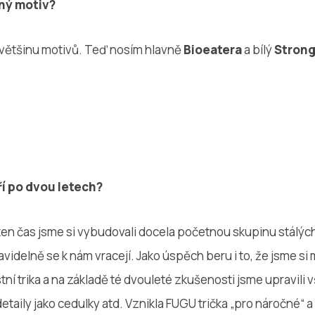
ený motiv?
“ většinu motivů. Teď nosím hlavně
Bioeatera
a bílý
Strong
ří po dvou letech?
 ten čas jsme si vybudovali docela početnou skupinu stálýc
ravidelně se k nám vracejí. Jako úspěch beru i to, že jsme si 
stní trika a na základě té dvouleté zkušenosti jsme upravili 
detaily jako cedulky atd. Vznikla FUGU trička „pro náročné“ a