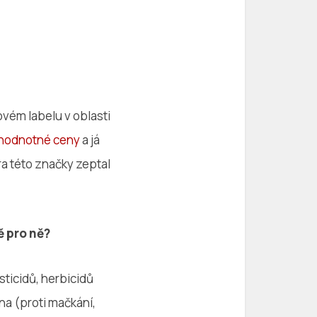
ovém labelu v oblasti
 hodnotné ceny
a já
ra této značky zeptal
ě pro ně?
sticidů, herbicidů
na (proti mačkání,