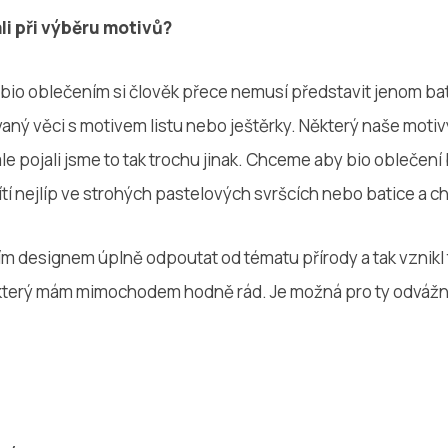
li při výběru motivů?
d bio oblečením si člověk přece nemusí představit jenom ba
ný věci s motivem listu nebo ještěrky. Některý naše motiv
le pojali jsme to tak trochu jinak. Chceme aby bio oblečení 
cítí nejlíp ve strohých pastelových svršcích nebo batice a ch
ím designem úplně odpoutat od tématu přírody a tak vznikl
 který mám mimochodem hodně rád. Je možná pro ty odvážněj