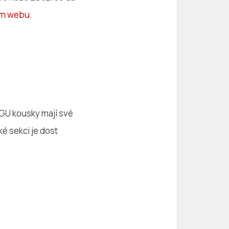
em webu
.
UGU kousky mají své
é sekci je dost