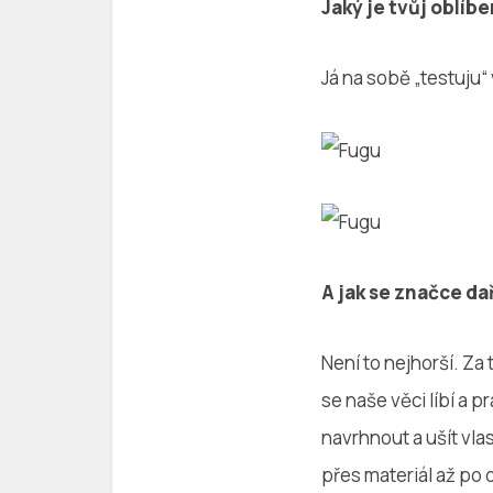
Jaký je tvůj oblíb
Já na sobě „testuju
A jak se značce da
Není to nejhorší. Za
se naše věci líbí a p
navrhnout a ušít vla
přes materiál až po 