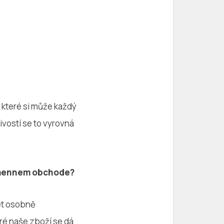
, které si může každý
ivostí se to vyrovná
kamennem obchode?
et osobně
eré naše zboží se dá