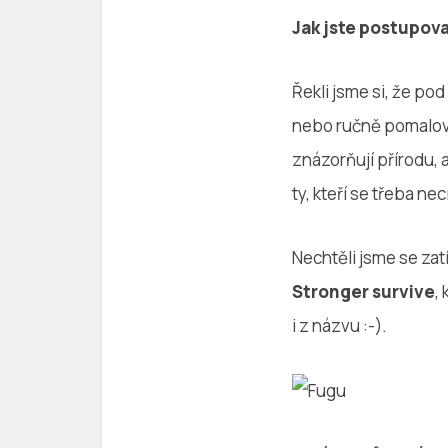
Jak jste postupova
Řekli jsme si, že po
nebo ručně pomalova
znázorňují přírodu, a
ty, kteří se třeba ne
Nechtěli jsme se zat
Stronger survive
,
i z názvu :-).