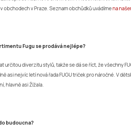
ě v obchodech v Praze. Seznam obchůdků uvádíme
na naš
ortimentu Fugu se prodává nejlépe?
 určitou diverzitu stylů, takže se dá se říct, že všechny F
ě asi nejvíc letí nová řada FUGU triček pro náročné. V dětsk
í, hlavně asi Žížala.
 do budoucna?