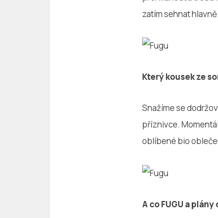
zatím sehnat hlavn
Který kousek ze s
Snažíme se dodržovat
příznivce. Momentáln
oblíbené bio oblečen
A co FUGU a plány