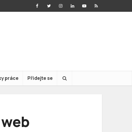
ky práce
Přidejte se
ý web