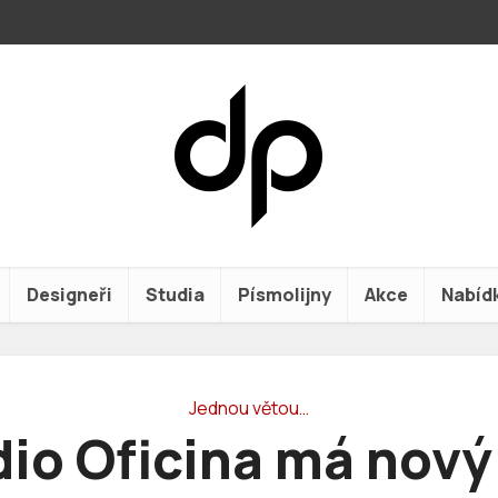
Designeři
Studia
Písmolijny
Akce
Nabíd
Jednou větou…
io Oficina má nov