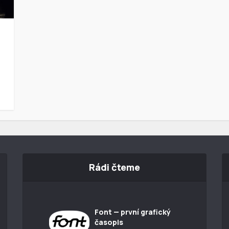
Rádi čteme
Font — první grafický
časopis