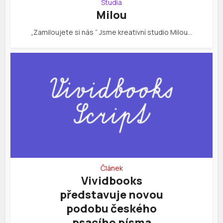
Studia
Milou
„Zamiloujete si nás “ Jsme kreativní studio Milou…
Článek
Vividbooks
představuje novou
podobu českého
psacího písma