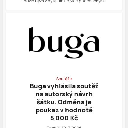
Lodžie bývá v bytě tím nejvíce podceněným…
Soutěže
Buga vyhlásila soutěž
na autorský návrh
šátku. Odměna je
poukaz v hodnotě
5 000 Kč
Termín: 19. 7. 2026