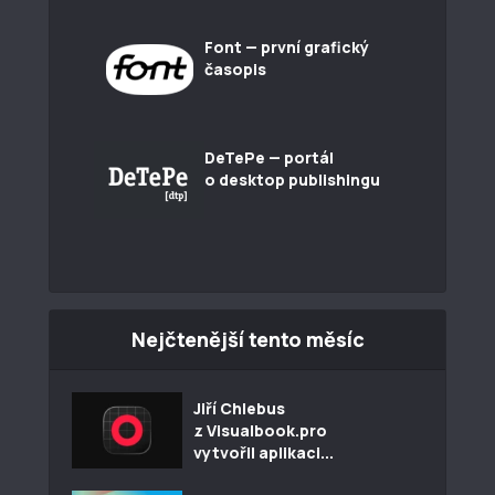
Font — první grafický
časopis
DeTePe — portál
o desktop publishingu
Nejčtenější tento měsíc
Jiří Chlebus
z Visualbook.pro
vytvořil aplikaci...