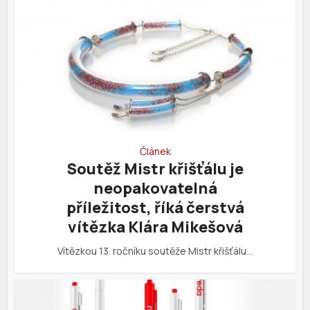
Článek
Soutěž Mistr křišťálu je
neopakovatelná
příležitost, říká čerstvá
vítězka Klára Mikešová
Vítězkou 13. ročníku soutěže Mistr křišťálu…