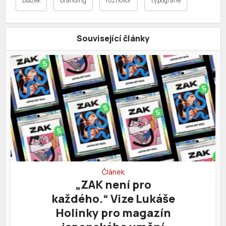
blažek
branding
rozhovor
typografie
Související články
Článek
„ZAK není pro
každého.“ Vize Lukáše
Holinky pro magazín