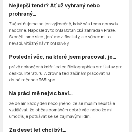
Nejlepší tendr? Ať už vyhraný nebo
prohraný…
Zúčastňujeme se jen výjimečně, když nás téma opravdu
nadchne. Naposledy to byla Botanická zahrada v Praze.
Skončili jsme sice „jen“ mezi finalisty, ale vůbec mi to
nevadí, vítězný návrh byl skvělý.
Poslední věc, na které jsem pracoval, je…
právě dokončená knižní edice Bibliographica pro Ústav pro
českou literaturu. A zrovna teď začínám pracovat na
druhé ročence 365typo.
Na práci mě nejvíc baví…
že dělám každý den něco jiného, že se musím neustále
vzdělávat, že občas pomáhám dobré věci nebo že mi
umožňuje potkávat se se zajímavými lidmi.
Za deset let chci být…