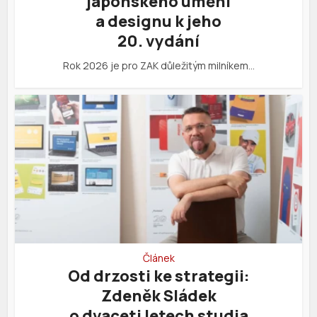
japonského umění
a designu k jeho
20. vydání
Rok 2026 je pro ZAK důležitým milníkem…
Článek
Od drzosti ke strategii:
Zdeněk Sládek
o dvaceti letech studia