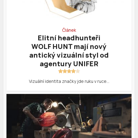
Článek
Elitní headhunteři
WOLF HUNT mají nový
antický vizuální styl od
agentury UNIFER
Vizuální identita značky jde ruku v ruce…