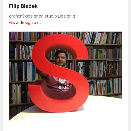
Filip Blažek
grafický designér, studio Designiq
www.designiq.cz