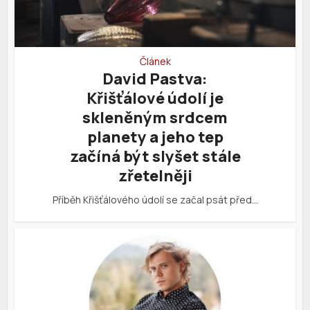
Článek
David Pastva:
Křišťálové údolí je
skleněným srdcem
planety a jeho tep
začíná být slyšet stále
zřetelněji
Příběh Křišťálového údolí se začal psát před…