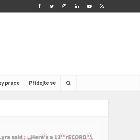
ky práce
Přidejte se