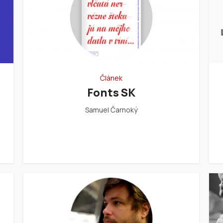
Článek
Fonts SK
ý
Samuel Čarnoký