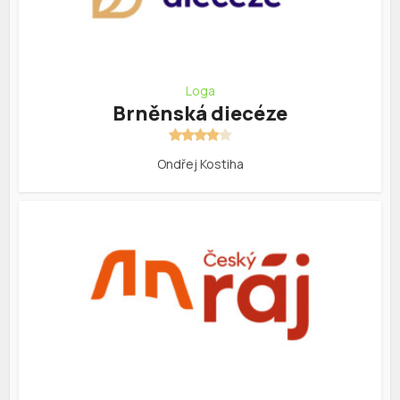
Loga
Brněnská diecéze
Ondřej Kostiha