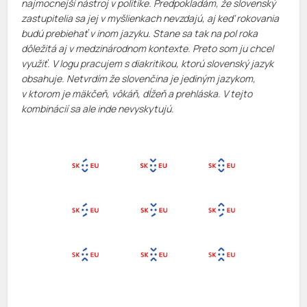
najmocnejší nástroj v politike. Predpokladám, že slovenský
zastupitelia sa jej v myšlienkach nevzdajú, aj keď rokovania
budú prebiehať v inom jazyku. Stane sa tak na pol roka
dôležitá aj v medzinárodnom kontexte. Preto som ju chcel
využiť. V logu pracujem s diakritikou, ktorú slovenský jazyk
obsahuje. Netvrdím že slovenčina je jediným jazykom,
v ktorom je mäkčeň, vôkáň, dĺžeň a prehláska. V tejto
kombinácií sa ale inde nevyskytujú.