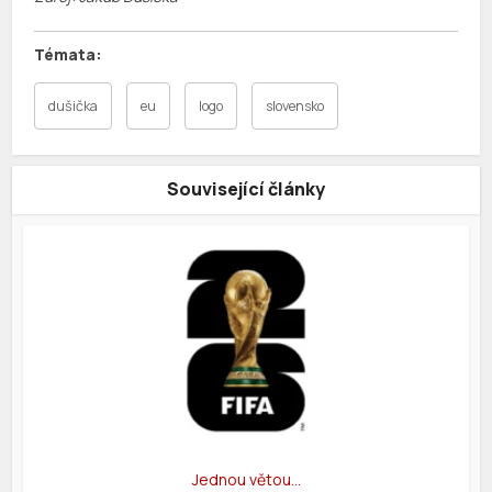
dušička
eu
logo
slovensko
Související články
Jednou větou…