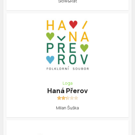
Slow&Rat
Loga
Haná Přerov
Milan Šuška