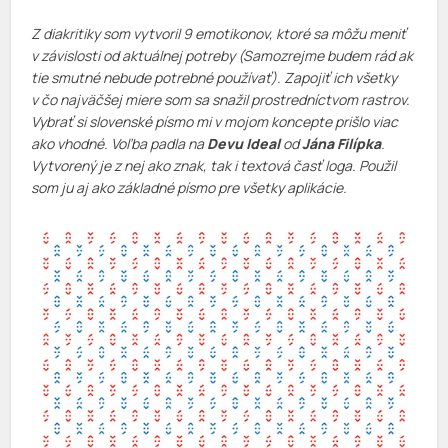
Z diakritiky som vytvoril 9 emotikonov, ktoré sa môžu meniť
v závislosti od aktuálnej potreby (Samozrejme budem rád ak
tie smutné nebude potrebné používať). Zapojiť ich všetky
v čo najväčšej miere som sa snažil prostredníctvom rastrov.
Vybrať si slovenské písmo mi v mojom koncepte prišlo viac
ako vhodné. Voľba padla na
Devu Ideal
od
Jána Filípka
.
Vytvorený je z nej ako znak, tak i textová časť loga. Použil
som ju aj ako základné písmo pre všetky aplikácie.