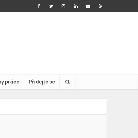
ky práce
Přidejte se