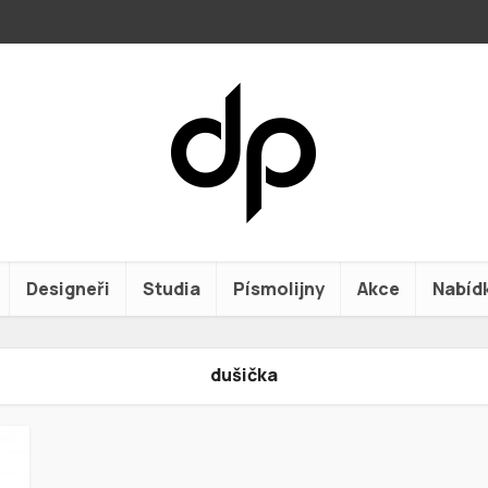
Designeři
Studia
Písmolijny
Akce
Nabíd
dušička