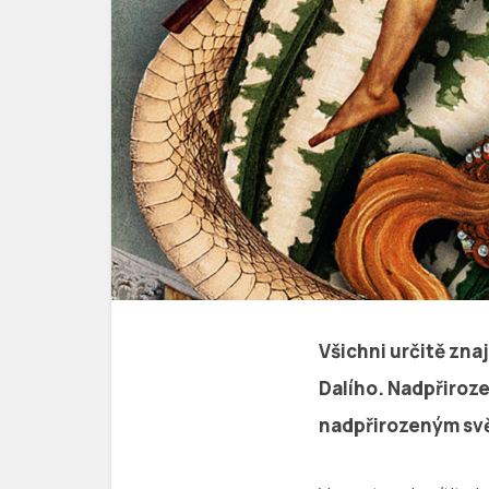
Všichni určitě zna
Dalího. Nadpřiroze
nadpřirozeným svě