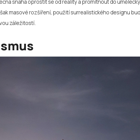
obecná snaha oprostit se od reality a promítnout do umělecký
šak masové rozšíření, použití surrealistického designu bu
ovou záležitostí.
ismus