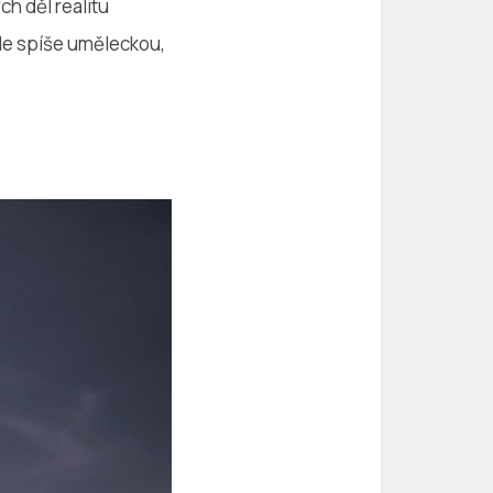
ch děl realitu
de spíše uměleckou,