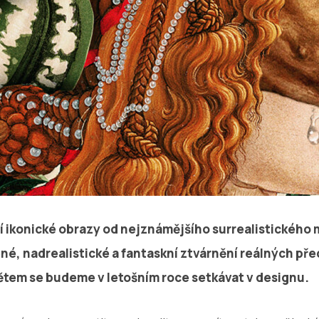
jí ikonické obrazy od nejznámějšího surrealistického 
né, nadrealistické a fantaskní ztvárnění reálných př
tem se budeme v letošním roce setkávat v designu.