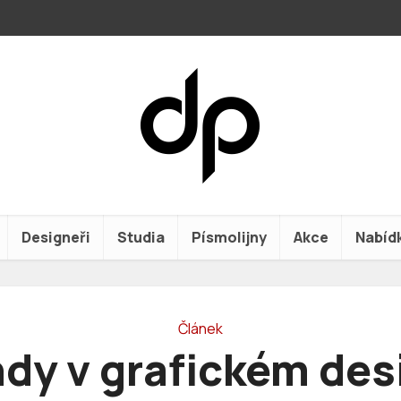
Designeři
Studia
Písmolijny
Akce
Nabíd
Článek
ndy v grafickém des