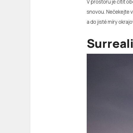
V prostoru je cítit 
snovou. Nečekejte v
a do jisté míry okraj
Surreal