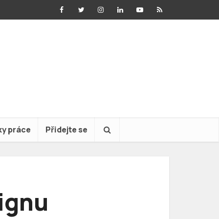
ky práce
Přidejte se
ignu