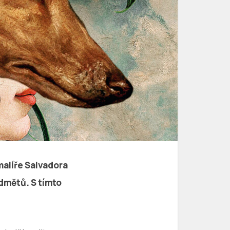
malíře Salvadora
edmětů. S tímto