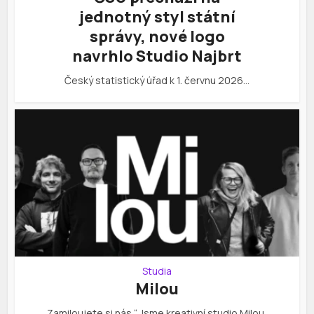
jednotný styl státní
správy, nové logo
navrhlo Studio Najbrt
Český statistický úřad k 1. červnu 2026…
Studia
Milou
„Zamiloujete si nás “ Jsme kreativní studio Milou…