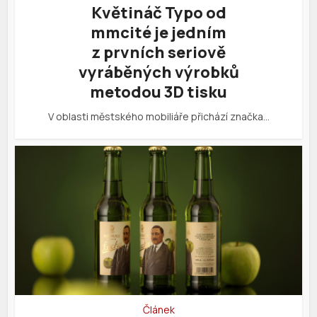
Květináč Typo od
mmcité je jedním
z prvních seriově
vyráběných výrobků
metodou 3D tisku
V oblasti městského mobiliáře přichází značka…
Článek