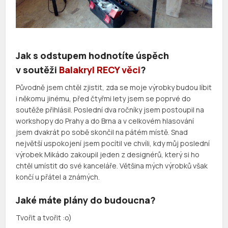
Jak s odstupem hodnotíte úspěch
v soutěži
Balakryl RECY věci
?
Původně jsem chtěl zjistit, zda se moje výrobky budou líbit
i někomu jinému, před čtyřmi lety jsem se poprvé do
soutěže přihlásil. Poslední dva ročníky jsem postoupil na
workshopy do Prahy a do Brna a v celkovém hlasování
jsem dvakrát po sobě skončil na pátém místě. Snad
největší uspokojení jsem pocítil ve chvíli, kdy můj poslední
výrobek Mikádo zakoupil jeden z designérů, který si ho
chtěl umístit do své kanceláře. Většina mých výrobků však
končí u přátel a známých.
Jaké máte plány do budoucna?
Tvořit a tvořit :o)