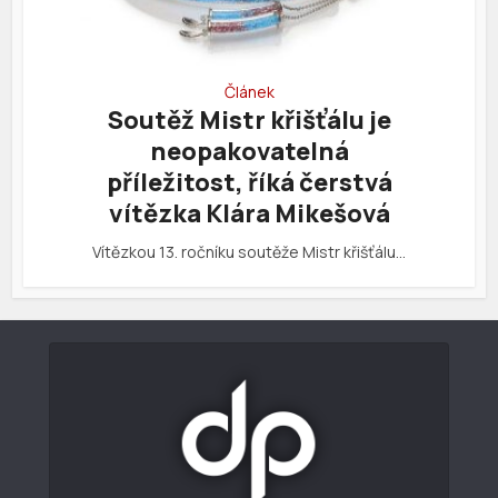
Článek
Soutěž Mistr křišťálu je
neopakovatelná
příležitost, říká čerstvá
vítězka Klára Mikešová
Vítězkou 13. ročníku soutěže Mistr křišťálu…