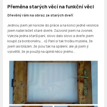
Přeměna starých věcí na funkční věci
Dřevěný rám na obraz ze starých dveří
Jednou jsem jel na kole do práce a na konci jedné vesnice
jsem našel ležet staré dveře. Zazvonil jsem na zvonek.
Vylezla jedna starší paní, slovo dalo slovo a dveře jsem
koupil za bonboniéru… :o) Paní si tak trošku myslela, že
jsem asi blázen, že jsou tak na spálení, ale já jsem jí
vysvětlil, že je použiji na úplně něco jiného…