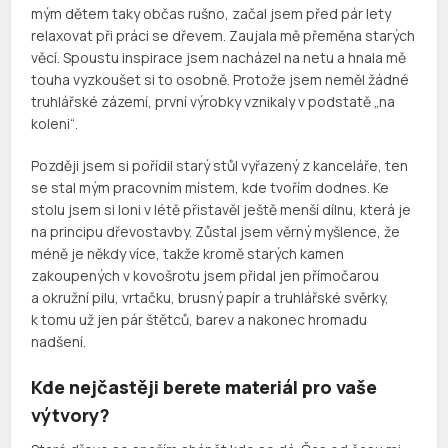
mým dětem taky občas rušno, začal jsem před pár lety
relaxovat při práci se dřevem. Zaujala mě přeměna starých
věcí. Spoustu inspirace jsem nacházel na netu a hnala mě
touha vyzkoušet si to osobně. Protože jsem neměl žádné
truhlářské zázemí, první výrobky vznikaly v podstatě „na
koleni“.
Později jsem si pořídil starý stůl vyřazený z kanceláře, ten
se stal mým pracovním místem, kde tvořím dodnes. Ke
stolu jsem si loni v létě přistavěl ještě menší dílnu, která je
na principu dřevostavby. Zůstal jsem věrný myšlence, že
méně je někdy více, takže kromě starých kamen
zakoupených v kovošrotu jsem přidal jen přímočarou
a okružní pilu, vrtačku, brusný papír a truhlářské svěrky,
k tomu už jen pár štětců, barev a nakonec hromadu
nadšení.
Kde nejčastěji berete materiál pro vaše
výtvory?