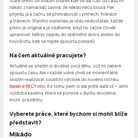
Staré dřevo se snažím shánět kde se dá. Čas od času mi
někdo z kamarádů zavolá, že někdo něco bourá. Pak
přijedu já a začnu se přehrabovat v prknech, fošnách
a trámech. Starého materiálu je vždy nedostatek. Každé
prkno je originál a je nádherné, když ho začne člověk
upravovat. Někdy zajedu do sběrného dvora anebo do
kovošrotu, kde se najde spousta pokladů.
Na čem aktuálně pracujete?
Aktuálně se snažím si dodělat svoji dílnu, což mi zabere
spoustu času. Ale v každé volné chvíli se momentálně
snažím realizovat soutěžní výrobek do nového ročníku
Balakryl RECY věci
. A k tomu jsem si dal ještě další cíl — letní
výzdoba kavárny, která se ponese v duchu dovolená,
moře, prázdniny.
Vyberete práce, které bychom si mohli blíže
představit?
Mikádo