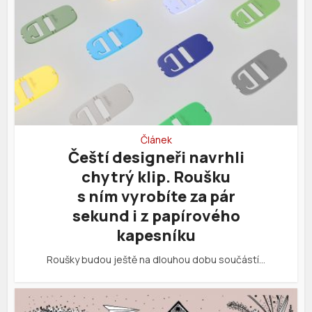
Článek
Čeští designeři navrhli
chytrý klip. Roušku
s ním vyrobíte za pár
sekund i z papírového
kapesníku
Roušky budou ještě na dlouhou dobu součástí…