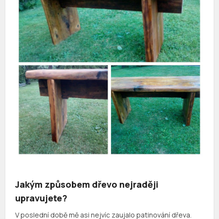
Jakým způsobem dřevo nejraději
upravujete?
V poslední době mě asi nejvíc zaujalo patinování dřeva.