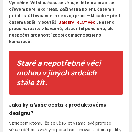
Vysočině. Většinu času se věnuje dětem a práci se
dřevem bere jako relax. Začínal na koleni, časem si
pořídil stůl i vybavení a s
e svojí prací — Mikádo – před
časem uspěl i v soutěži
Balakryl RECY věci
. Na jeho
práce narazíte v kavárně, pizzerii či pensionu, ale
nespočet drobností zdobí domácnosti jeho
kamarádů.
Staré a nepotřebné věci
mohou v jiných srdcích
stále žít.
Jaká byla Vaše cesta k produktovému
designu?
Vzhledem k tomu, že se už 16 let v rámci své profese
věnuju dětem s vážnými poruchami chování a doma je díky