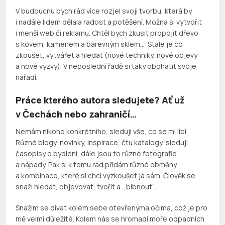
V budoucnu bych rád více rozjel svoji tvorbu, která by
i nadále lidem dělala radost a potěšení. Možná si vytvořit
i menší web či reklamu. Chtěl bych zkusit propojit dřevo
s kovem, kamenem a barevným sklem… Stále je co
zkoušet, vytvářet a hledat (nové techniky, nové objevy
a nové výzvy). V neposlední řadě si taky obohatit svoje
nářadí.
Práce kterého autora sledujete? Ať už
v Čechách nebo zahraničí…
Nemám nikoho konkrétního, sleduji vše, co se mi líbí.
Různé blogy, novinky, inspirace, čtu katalogy, sleduji
časopisy o bydlení, dále jsou to různé fotografie
a nápady. Pak si k tomu rád přidám různé obměny
a kombinace, které si chci vyzkoušet já sám. Člověk se
snaží hledat, objevovat, tvořit a ,,blbnout“.
Snažím se dívat kolem sebe otevřenýma očima, což je pro
mě velmi důležité. Kolem nás se hromadí moře odpadních