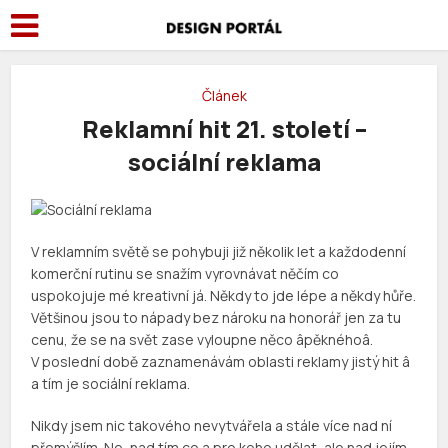
Článek
Reklamní hit 21. století –
sociální reklama
V reklamním světě se pohybuji již několik let a každodenní
komerční rutinu se snažím vyrovnávat něčím co
uspokojuje mé kreativní já. Někdy to jde lépe a někdy hůře.
Většinou jsou to nápady bez nároku na honorář jen za tu
cenu, že se na svět zase vyloupne něco âpěknéhoâ.
V poslední době zaznamenávám oblasti reklamy jistý hit â
a tím je sociální reklama.
Nikdy jsem nic takového nevytvářela a stále více nad ní
přemýšlím. Ne, nad tím co a pro koho udělat, ale nad jejím