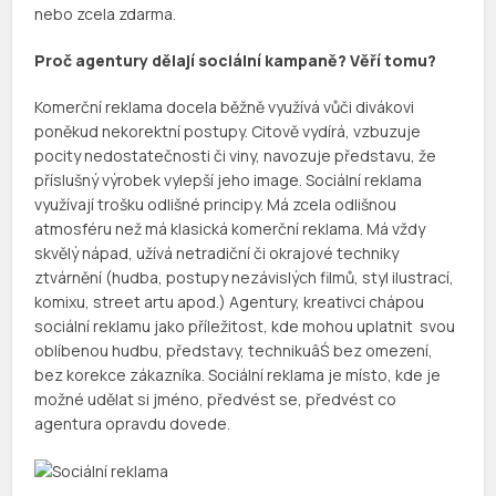
nebo zcela zdarma.
Proč agentury dělají sociální kampaně? Věří tomu?
Komerční reklama docela běžně využívá vůči divákovi
poněkud nekorektní postupy. Citově vydírá, vzbuzuje
pocity nedostatečnosti či viny, navozuje představu, že
příslušný výrobek vylepší jeho
image
. Sociální reklama
využívají trošku odlišné principy. Má zcela odlišnou
atmosféru než má klasická komerční reklama. Má vždy
skvělý nápad, užívá netradiční či okrajové techniky
ztvárnění (hudba, postupy nezávislých filmů, styl ilustrací,
komixu
,
street
artu apod.) Agentury,
kreativci
chápou
sociální reklamu jako příležitost, kde mohou uplatnit svou
oblíbenou hudbu, představy, technikuâŚ bez omezení,
bez korekce zákazníka. Sociální reklama je místo, kde je
možné udělat si jméno, předvést se, předvést co
agentura opravdu dovede.