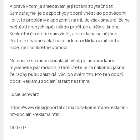
A právě v tom já shledávám její totální zbytečnost.
Samozřejmě, je bezpochyby dobré vnést do podvědomí
lidí tyto problémy a upozornit na ně. Je však smutné, že na
neštěstí druhých opět někdo profituje a dělá si jméno.
Konkrétní čin nejde sám vidět, ale reklama na něj ano.
Proto je snadné dělat něco âdoma v kliduâ a mít čisté
ruce, než konkrétně pomoci.
Nemusíte se mnou souhlasit. Však po uspořádání si
myšlenek v pár řádcích, které čtete je mi nakonec jasné,
že raději budu dělat dál věci po svém tzn. Pro ten dobrý
pocit. Reklamu sociální si fakt nestřihnu.
Lucie Schwarz
https://www.designportal.cz/nazory-komentare/reklamni-
hit-socialni-reklama.html
19.07.07