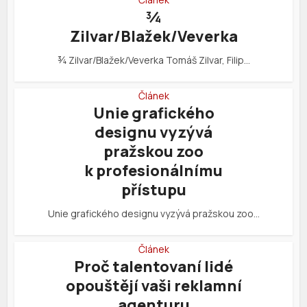
¾
Zilvar/Blažek/Veverka
¾ Zilvar/Blažek/Veverka Tomáš Zilvar, Filip…
Článek
Unie grafického
designu vyzývá
pražskou zoo
k profesionálnímu
přístupu
Unie grafického designu vyzývá pražskou zoo…
Článek
Proč talentovaní lidé
opouštějí vaši reklamní
agenturu