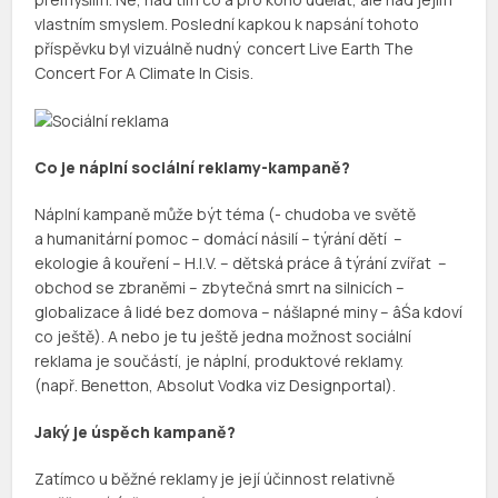
vlastním smyslem. Poslední kapkou k napsání tohoto
příspěvku byl vizuálně nudný
concert
Live
Earth
The
Concert
For A
Climate
In
Cisis
.
Co je náplní sociální reklamy-kampaně?
Náplní kampaně může být téma (- chudoba ve světě
a humanitární pomoc – domácí násilí – týrání dětí –
ekologie â kouření – H.I.V. – dětská práce â týrání zvířat –
obchod se zbraněmi – zbytečná smrt na silnicích –
globalizace â lidé bez domova – nášlapné miny – âŚa kdoví
co ještě). A nebo je tu ještě jedna možnost sociální
reklama je součástí, je náplní, produktové reklamy.
(např. Benetton,
Absolut
Vodka viz
Designportal
).
Jaký je úspěch kampaně?
Zatímco u běžné reklamy je její účinnost relativně