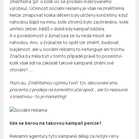
změřitelná (př. o kolik víc se prodalo inzerovaného
výrobku). Účinnost sociální reklamy je však nezměřitelná.
Nelze zmapovat kolika dětem byly utrženy končetiny, když
náhodou šlápli na minu, kolik stromů bylo zachráněno, kolik
umřelo zeber, lidíâŚ v době kdy kampaň běžela.
A o povědomost o âznačceâ se tu nedá mluvit ani
náhodou. Ano, u žvýkaček to opět lze změřit, budovat
loajálnost, ale u sociální reklamy to nefunguje ani trochu.
Značka by měla být v tomto případě právě to poselství-
kolik však lidí na základě takové kampaně změní své
chování?…..
Pozn.au. Změřitelnou výjimku tvoří tzv. dárcovské
sms
,
procenta z prodeje na konkrétní účel apod. , ale to nesouvisí
s
kreativou
– to je marketing!
Kde se berou na takovou kampaň peníze?
Reklamní agentury tyto kampaně dělají za režijní ceny