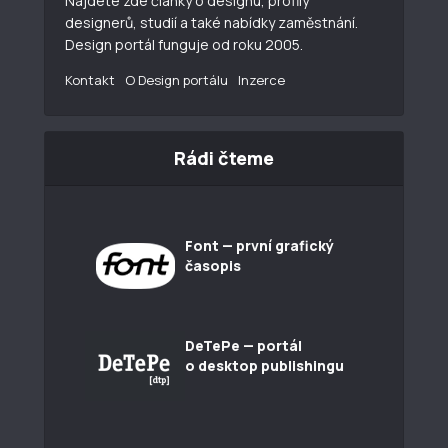
Najdete zde články o designu, profily
designerů, studií a také nabídky zaměstnání.
Design portál funguje od roku 2005.
Kontakt
O Design portálu
Inzerce
Rádi čteme
Font — první grafický
časopis
DeTePe — portál
o desktop publishingu