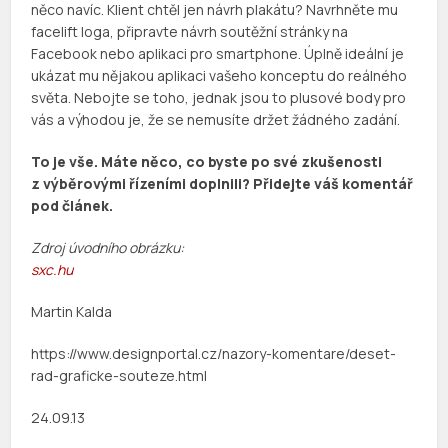
něco navíc. Klient chtěl jen návrh plakátu? Navrhněte mu
facelift loga, připravte návrh soutěžní stránky na
Facebook nebo aplikaci pro smartphone. Úplně ideální je
ukázat mu nějakou aplikaci vašeho konceptu do reálného
světa. Nebojte se toho, jednak jsou to plusové body pro
vás a výhodou je, že se nemusíte držet žádného zadání.
To je vše. Máte něco, co byste po své zkušenosti
z výběrovými řízeními doplnili? Přidejte váš komentář
pod článek.
Zdroj úvodního obrázku:
sxc.hu
Martin Kalda
https://www.designportal.cz/nazory-komentare/deset-
rad-graficke-souteze.html
24.09.13