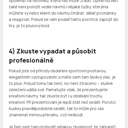
spoléhat na techniku, která vás může zradit. Úplně od věci
také není položit vedle návrhů i nějaké tužky, kterýma
můžete vy nebo klient do návrhu čmárat, dělat poznámky
a reagovat. Pokud se vám podaří takto porotce zapojit do
hry, je to plusový bod.
4) Zkuste vypadat a působit
profesionálně
Pokud jste od přírody obdařeni sportovní postavou,
elegantním vystupováním a máte sem tam šedivý vlas, je
to plus. Pokud tomu tak není, nic není ztraceno – slušné
oblečení udělá své. Pamatujte však, že prezentujete
kreativní návrhy, tak zkuste být i u oblékání trochu
kreativní. Při prezentování je lepší stát než sedět. Porotci
budou pravděpodobně sedět, tak to může pro vás
znamenat mírnou převahu, což neškodí.
Je fajn sem tam prohodit nějakou zkušenost ze zahraničí