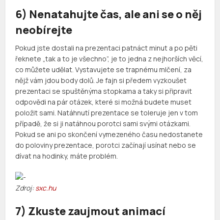
6) Nenatahujte čas, ale ani se o něj
neobírejte
Pokud jste dostali na prezentaci patnáct minut a po pěti
řeknete „tak a to je všechno”, je to jedna z nejhorších věcí,
co můžete udělat. Vystavujete se trapnému mlčení, za
nějž vám jdou body dolů. Je fajn si předem vyzkoušet
prezentaci se spuštěnýma stopkama a taky si připravit
odpovědi na pár otázek, které si možná budete muset
položit sami. Natáhnutí prezentace se toleruje jen v tom
případě, že si ji natáhnou porotci sami svými otázkami.
Pokud se ani po skončení vymezeného času nedostanete
do poloviny prezentace, porotci začínají usínat nebo se
dívat na hodinky, máte problém.
Zdroj:
sxc.hu
7) Zkuste zaujmout animací