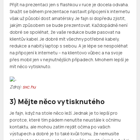
Přijít na prezentaci jen s flashkou v ruce je docela odvaha.
Snažit se během prezentace nastavit připojení k internetu
však už působí dost amatérsky. Je fajn si dopředu zjistit,
jakým způsobem se bude prezentovat. Každopádně není
dobré se spoléhat, že vaše redukce bude pasovat na
klientův kabel. Je dobré mít všechny potřebné kabely,
redukce a nabitý laptop s sebou. A je lépe se nespoléhat
na připojení k internetu – na klientovo vůbec a na svoje
přes mobil jen v nejnutnějších případech. Mnohem lepší je
mít něco vytisknuto.
Zdroj:
sxc.hu
3) Mějte něco vytisknutého
Je fajn, když na stole něco leží. Jednak je to lepší pro
porotce, které tím pádem nenutíte neustále k očnímu
kontaktu, ale mohou zatím rejdit očima po vašich
výstupech a dobré je to také kvůli tomu, že nemusíte