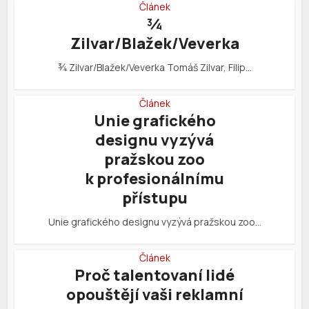
Článek
¾
Zilvar/Blažek/Veverka
¾ Zilvar/Blažek/Veverka Tomáš Zilvar, Filip…
Článek
Unie grafického
designu vyzývá
pražskou zoo
k profesionálnímu
přístupu
Unie grafického designu vyzývá pražskou zoo…
Článek
Proč talentovaní lidé
opouštějí vaši reklamní