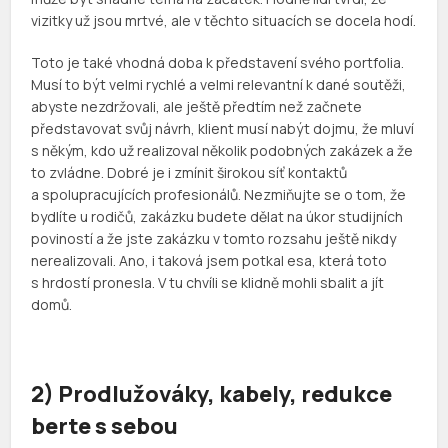
vizitky už jsou mrtvé, ale v těchto situacích se docela hodí.
Toto je také vhodná doba k představení svého portfolia.
Musí to být velmi rychlé a velmi relevantní k dané soutěži,
abyste nezdržovali, ale ještě předtím než začnete
představovat svůj návrh, klient musí nabýt dojmu, že mluví
s někým, kdo už realizoval několik podobných zakázek a že
to zvládne. Dobré je i zmínit širokou síť kontaktů
a spolupracujících profesionálů. Nezmiňujte se o tom, že
bydlíte u rodičů, zakázku budete dělat na úkor studijních
poviností a že jste zakázku v tomto rozsahu ještě nikdy
nerealizovali. Ano, i taková jsem potkal esa, která toto
s hrdostí pronesla. V tu chvíli se klidně mohli sbalit a jít
domů.
2) Prodlužováky, kabely, redukce
berte s sebou