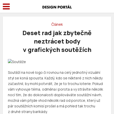
Článek
Deset rad jak zbytečně
neztrácet body
v grafických soutěžích
Soutěží na nové logo či rovnou na celý jednotný vizuální
styl se koná spousta. Každý, kdo se některé z nich někdy
zúčastnil, by mohl potvrdit, že je to trochu loterie. Pokud
vám vyhovuje téma, odměna i porota a vy strávíte několik
nocí tím, že do dokonalosti dopilováváte soutěžní návrh,
možná vám přijde vhod několik rad od porotce, který už
pár soutěžních komisí prošel a má pohled tak trochu
z druhé strany barikády.