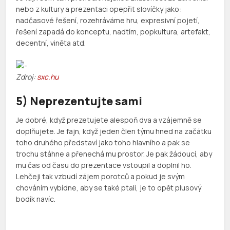
nebo z kultury a prezentaci opepřit slovíčky jako:
nadčasové řešení, rozehráváme hru, expresivní pojetí,
řešení zapadá do konceptu, nadtím, popkultura, artefakt,
decentní, viněta atd.
Zdroj:
sxc.hu
5) Neprezentujte sami
Je dobré, když prezetujete alespoň dva a vzájemně se
doplňujete. Je fajn, když jeden člen týmu hned na začátku
toho druhého představí jako toho hlavního a pak se
trochu stáhne a přenechá mu prostor. Je pak žádoucí, aby
mu čas od času do prezentace vstoupil a doplnil ho.
Lehčeji tak vzbudí zájem porotců a pokud je svým
chováním vybídne, aby se také ptali, je to opět plusový
bodík navíc.