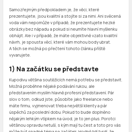
Samozřejmým předpokladem je, že věci, které
prezentujete, jsou kvalitní a stojíte si za nimi. Ani svěcená
voda vám nepomůže v případě, že prezentujete hezké
obrázky bez nápadu a pokud si neumíte hlavní myšlenku
obhájit. Ale i v případě, že máte objektivně vzato kvalitní
návrh, je spousta věcí, které vám mohou body ubrat.
A těch se možná po přečtení tohoto článku příště
vyvarujete.
1) Na začátku se představte
Kupodivu většina soutěžících nemá potřebu se představit.
Možná proběhne nějaké podávání rukou, ale
představením myslím hlavně profesní představení. Pár
slov o tom, odkud jste, působíte jako freelance nebo
máte firmu, vyjmenovat třeba největší klienty a pár
úspěchů za poslední dobu. Pokud to bude doplněno
nějakým lehkým vtípkem na úvod, je to jen plus. Porotci
většinou opravdu netuší, s kým mají tu čest a toto pro vás
může být snadné téma na začátek. Hodně lidí tvrdí, že