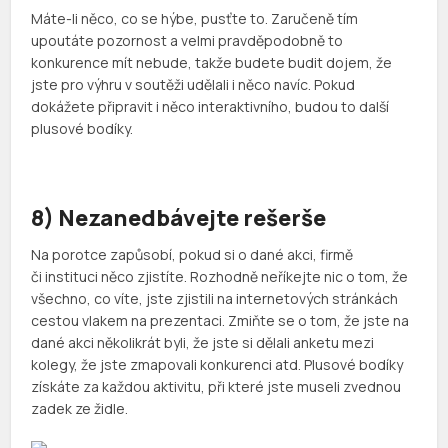
Máte-li něco, co se hýbe, pusťte to. Zaručeně tím
upoutáte pozornost a velmi pravděpodobně to
konkurence mít nebude, takže budete budit dojem, že
jste pro výhru v soutěži udělali i něco navíc. Pokud
dokážete připravit i něco interaktivního, budou to další
plusové bodíky.
8) Nezanedbávejte rešerše
Na porotce zapůsobí, pokud si o dané akci, firmě
či instituci něco zjistíte. Rozhodně neříkejte nic o tom, že
všechno, co víte, jste zjistili na internetových stránkách
cestou vlakem na prezentaci. Zmiňte se o tom, že jste na
dané akci několikrát byli, že jste si dělali anketu mezi
kolegy, že jste zmapovali konkurenci atd. Plusové bodíky
získáte za každou aktivitu, při které jste museli zvednou
zadek ze židle.