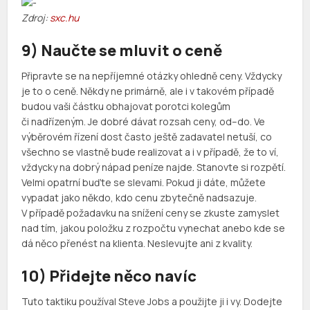
Zdroj:
sxc.hu
9) Naučte se mluvit o ceně
Připravte se na nepříjemné otázky ohledně ceny. Vždycky
je to o ceně. Někdy ne primárně, ale i v takovém případě
budou vaši částku obhajovat porotci kolegům
či nadřízeným. Je dobré dávat rozsah ceny, od–do. Ve
výběrovém řízení dost často ještě zadavatel netuší, co
všechno se vlastně bude realizovat a i v případě, že to ví,
vždycky na dobrý nápad peníze najde. Stanovte si rozpětí.
Velmi opatrní buďte se slevami. Pokud ji dáte, můžete
vypadat jako někdo, kdo cenu zbytečně nadsazuje.
V případě požadavku na snížení ceny se zkuste zamyslet
nad tím, jakou položku z rozpočtu vynechat anebo kde se
dá něco přenést na klienta. Neslevujte ani z kvality.
10) Přidejte něco navíc
Tuto taktiku používal Steve Jobs a použijte ji i vy. Dodejte