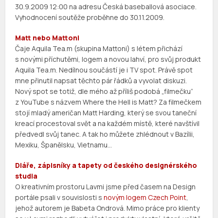
30.9.2009 12:00 na adresu Česká baseballová asociace.
Vyhodnocení soutěže proběhne do 30.11.2009.
Matt nebo Mattoni
Čaje Aquila Tea.m (skupina Mattoni) s létem přichází
s novými příchutěmi, logem a novou lahví, pro svůj produkt
Aquila Tea.m. Nedílnou součástí je i TV spot. Právě spot
mne přinutil napsat těchto pár řádků a vyvolat diskuzi.
Nový spot se totiž, dle mého až příliš podobá „filmečku“
z YouTube s názvem Where the Hell is Matt? Za filmečkem
stojí mladý američan Matt Harding, který se svou taneční
kreací procestoval svět a na každém místě, které navštívil
předvedl svůj tanec. A tak ho můžete zhlédnout v Bazílii,
Mexiku, Španělsku, Vietnamu…
Diáře, zápisníky a tapety od českého designérského
studia
O kreativním prostoru Lavmi jsme před časem na Design
portále psali v souvislosti s
novým logem Czech Point
,
jehož autorem je Babeta Ondrová. Mimo práce pro klienty