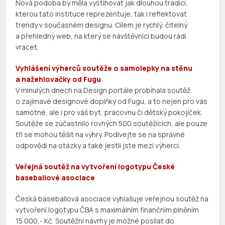
Nová podoba by měla vystihovat jak dlouhou tradici,
kterou tato instituce reprezentuje, tak i reflektovat
trendy v současném designu. Cílem je rychlý, čitelný
a přehledný web, na který se návštěvníci budou rádi
vracet.
Vyhlášení výherců soutěže o samolepky na stěnu
a nažehlovačky od Fugu
V minulých dnech na Design portále probíhala soutěž
o zajímavé designové doplňky od Fugu, a to nejen pro vás
samotné, ale i pro váš byt, pracovnu či dětský pokojíček.
Soutěže se zúčastnilo rovných 500 soutěžících, ale pouze
tři se mohou těšit na výhry. Podívejte se na správné
odpovědi na otázky a také jestli jste mezi výherci.
Veřejná soutěž na vytvoření logotypu České
baseballové asociace
Česká baseballová asociace vyhlašuje veřejnou soutěž na
vytvoření logotypu ČBA s maximálním finančním plněním
15 000,- Kč. Soutěžní návrhy je možné posílat do