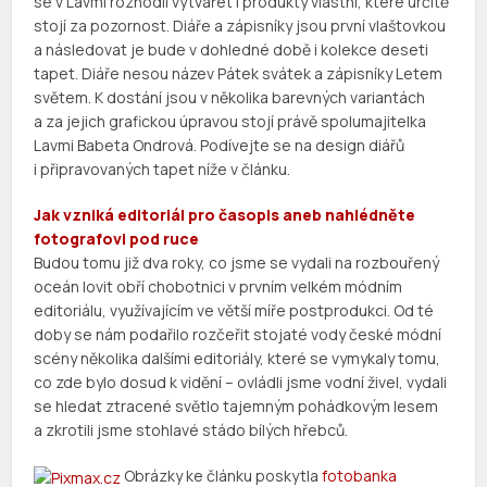
se v Lavmi rozhodli vytvářet i produkty vlastní, které určitě
stojí za pozornost. Diáře a zápisníky jsou první vlaštovkou
a následovat je bude v dohledné době i kolekce deseti
tapet. Diáře nesou název Pátek svátek a zápisníky Letem
světem. K dostání jsou v několika barevných variantách
a za jejich grafickou úpravou stojí právě spolumajitelka
Lavmi Babeta Ondrová. Podívejte se na design diářů
i připravovaných tapet níže v článku.
Jak vzniká editoriál pro časopis aneb nahlédněte
fotografovi pod ruce
Budou tomu již dva roky, co jsme se vydali na rozbouřený
oceán lovit obří chobotnici v prvním velkém módním
editoriálu, využívajícím ve větší míře postprodukci. Od té
doby se nám podařilo rozčeřit stojaté vody české módní
scény několika dalšími editoriály, které se vymykaly tomu,
co zde bylo dosud k vidění – ovládli jsme vodní živel, vydali
se hledat ztracené světlo tajemným pohádkovým lesem
a zkrotili jsme stohlavé stádo bílých hřebců.
Obrázky ke článku poskytla
fotobanka