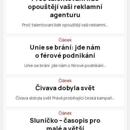
opouštějí vaši reklamní
agenturu
Proč talentovaní lidé opouštějí vaši reklamní…
Článek
Unie se brání: jde nám
o férové podnikání
Unie se brání: jde nám o férové podnikání…
Článek
Čivava dobyla svět
Čivava dobyla svět Právě probíhající česká kampaň…
Článek
Sluníčko – časopis pro
malé a větší