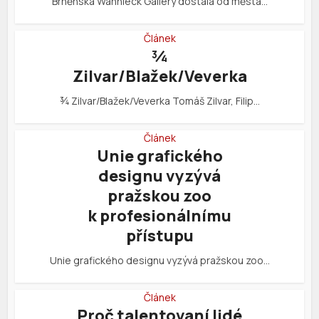
Brněnská Wannieck Gallery dostala od města…
Článek
¾
Zilvar/Blažek/Veverka
¾ Zilvar/Blažek/Veverka Tomáš Zilvar, Filip…
Článek
Unie grafického
designu vyzývá
pražskou zoo
k profesionálnímu
přístupu
Unie grafického designu vyzývá pražskou zoo…
Článek
Proč talentovaní lidé