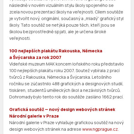
následně v novém vizuálním stylu školy spojeného se
zcela novou prezentací školy na veřejnosti. Cílem soutěže
je vytvořit nový, originální, současný a „mladý“ grafický styl
školy. Tato soutěž se netýká pouze těch, kteří jsou se
školou bezprostředně spjati, ale je určena široké
veřejnosti.
100 nejlepších plakátu Rakouska, Německa
a Švýcarska za rok 2007
Vídeňské muzeum MAK koncem loňského roku představilo
100 nejlepších plakátu roku 2007. Soutež vybírala z prací
tvůrců z Rakouska, Německa a Švýcarska. Letošního
ročníku se zúčastnilo 488 grafických a designových studií,
tiskáren, studentů uměleckých škol a nezávislých tvůrců.
Dohromady bylo tento rok do soutěže zasláno 1662 prací.
Grafická soutěž — nový design webových stránek
Národní galerie v Praze
Národní galerie v Praze vyhlašuje grafickou soutěž na nový
design webových stránek na adrese
www.ngprague.cz
.