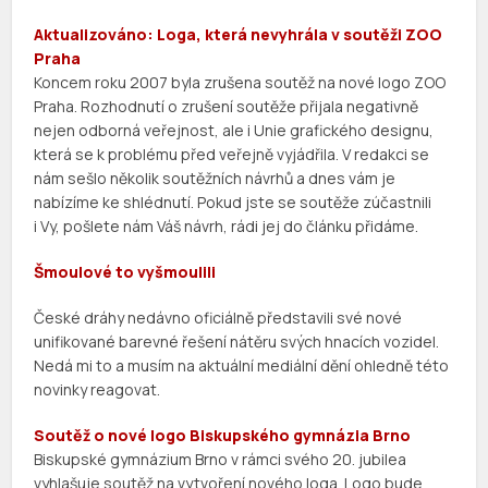
Aktualizováno: Loga, která nevyhrála v soutěži ZOO
Praha
Koncem roku 2007 byla zrušena soutěž na nové logo ZOO
Praha. Rozhodnutí o zrušení soutěže přijala negativně
nejen odborná veřejnost, ale i Unie grafického designu,
která se k problému před veřejně vyjádřila. V redakci se
nám sešlo několik soutěžních návrhů a dnes vám je
nabízíme ke shlédnutí. Pokud jste se soutěže zúčastnili
i Vy, pošlete nám Váš návrh, rádi jej do článku přidáme.
Šmoulové to vyšmoulili
České dráhy nedávno oficiálně představili své nové
unifikované barevné řešení nátěru svých hnacích vozidel.
Nedá mi to a musím na aktuální mediální dění ohledně této
novinky reagovat.
Soutěž o nové logo Biskupského gymnázia Brno
Biskupské gymnázium Brno v rámci svého 20. jubilea
vyhlašuje soutěž na vytvoření nového loga. Logo bude