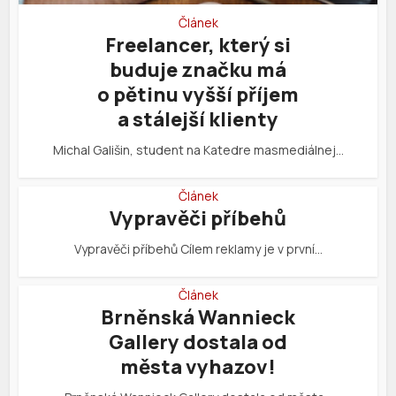
Článek
Freelancer, který si
buduje značku má
o pětinu vyšší příjem
a stálejší klienty
Michal Gališin, student na Katedre masmediálnej…
Článek
Vypravěči příbehů
Vypravěči příbehů Cílem reklamy je v první…
Článek
Brněnská Wannieck
Gallery dostala od
města vyhazov!