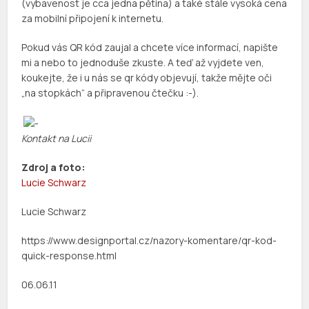
(vybavenost je cca jedna pětina) a také stále vysoká cena
za mobilní připojení k internetu.
Pokud vás QR kód zaujal a chcete více informací, napište
mi a nebo to jednoduše zkuste. A teď až vyjdete ven,
koukejte, že i u nás se qr kódy objevují, takže mějte oči
„na stopkách“ a připravenou čtečku :-).
Kontakt na Lucii
Zdroj a foto:
Lucie Schwarz
Lucie Schwarz
https://www.designportal.cz/nazory-komentare/qr-kod-
quick-response.html
06.06.11