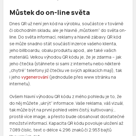
Můstek do on-line světa
Dnes QR už není jen kód na výrobku, součástce v továrně
či obchodním skladu, ale je hlavně „můstkem“ do světa on-
line. Do světa informací, reklamy a hlavně zábavy. QR kód
se může snadno stát součástí inzerce vašeho klienta,
jeho billboardu, obalu produktu apod., ale také vašich
materiálů. Velkou výhodou QR kódu je, že je zdarma – jak
jeho čtečka (stáhnete si sami z internetu nebo některé
„chytré“ telefony již čtečku ve svých aplikacích mají), tak
i jeho
vygenerování
(jednoduše přes www stránku na
internetu).
Ovšem hlavní výhodou QR kódu z mého pohledu je to, že
do něj můžete „ukrýt“ informace. Vaše reklama, váš vizuál,
tak může být na první pohled velmi čistý, kultivovaný…
prostě více image, a přesto bude obsahovat dostatečné
množství informací. Kapacita QR kódu povoluje uložení až
7.089 číslic, text o délce 4.296 znaků či 2.953 bajtů