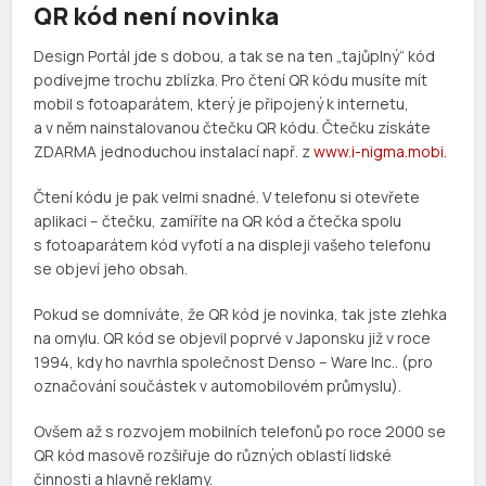
QR kód není novinka
Design Portál jde s dobou, a tak se na ten „tajůplný“ kód
podívejme trochu zblízka. Pro čtení QR kódu musíte mít
mobil s fotoaparátem, který je připojený k internetu,
a v něm nainstalovanou čtečku QR kódu. Čtečku získáte
ZDARMA jednoduchou instalací např. z
www.i-nigma.mobi.
Čtení kódu je pak velmi snadné. V telefonu si otevřete
aplikaci – čtečku, zamíříte na QR kód a čtečka spolu
s fotoaparátem kód vyfotí a na displeji vašeho telefonu
se objeví jeho obsah.
Pokud se domníváte, že QR kód je novinka, tak jste zlehka
na omylu. QR kód se objevil poprvé v Japonsku již v roce
1994, kdy ho navrhla společnost Denso – Ware Inc.. (pro
označování součástek v automobilovém průmyslu).
Ovšem až s rozvojem mobilních telefonů po roce 2000 se
QR kód masově rozšiřuje do různých oblastí lidské
činnosti a hlavně reklamy.