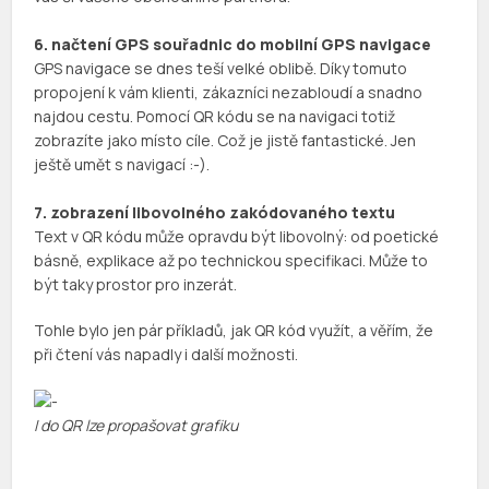
6. načtení GPS souřadnic do mobilní GPS navigace
GPS navigace se dnes teší velké oblibě. Díky tomuto
propojení k vám klienti, zákazníci nezabloudí a snadno
najdou cestu. Pomocí QR kódu se na navigaci totiž
zobrazíte jako místo cíle. Což je jistě fantastické. Jen
ještě umět s navigací :-).
7. zobrazení libovolného zakódovaného textu
Text v QR kódu může opravdu být libovolný: od poetické
básně, explikace až po technickou specifikaci. Může to
být taky prostor pro inzerát.
Tohle bylo jen pár příkladů, jak QR kód využít, a věřím, že
při čtení vás napadly i další možnosti.
I do QR lze propašovat grafiku