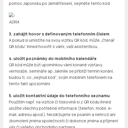
pomoc Japonsku po zemětřesení, sejměte tento kód.
ADRA
3. zahájit hovor s definovaným telefonním číslem
A pokud si umístíte na svou vizitku QR kód, může „čtenář
QR kódu“ ihned hovořit s vámi, vaší asistentkou…
4. uložit poznámky do mobilního kalendáře
QR kód může být upomínkou vámi konané výstavy,
vernisáže, semináře ap. Jakmile se přiblíží termín konání,
budou ti, co „sejmuli kód“, svým mobilním telefonem na
tento fakt upozorněni.
5. uložit kontaktní údaje do telefonního seznamu
Použitím např. na vizitce či tiskovině si z QR kódu ihned
uložíte všechny potřebné informace (telefon, mobil, e-
mail, adresu apod.). Nezdržujete se psaním a nehrozí ani
zkomolení jména společnosti či dokonce jména a příjmení
vás či vašeho obchodního partnera.