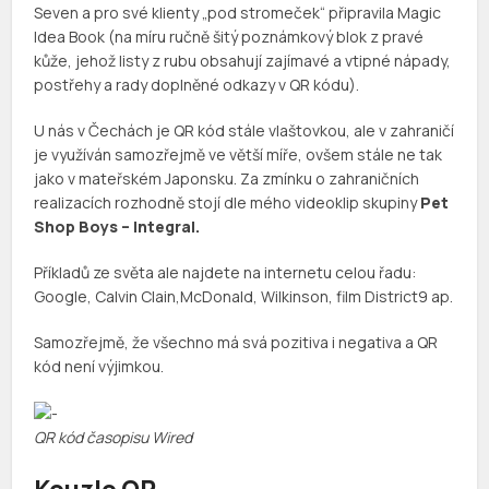
Seven a pro své klienty „pod stromeček“ připravila Magic
Idea Book (na míru ručně šitý poznámkový blok z pravé
kůže, jehož listy z rubu obsahují zajímavé a vtipné nápady,
postřehy a rady doplněné odkazy v QR kódu).
U nás v Čechách je QR kód stále vlaštovkou, ale v zahraničí
je využíván samozřejmě ve větší míře, ovšem stále ne tak
jako v mateřském Japonsku. Za zmínku o zahraničních
realizacích rozhodně stojí dle mého videoklip skupiny
Pet
Shop Boys – Integral.
Příkladů ze světa ale najdete na internetu celou řadu:
Google, Calvin Clain,McDonald, Wilkinson, film District9 ap.
Samozřejmě, že všechno má svá pozitiva i negativa a QR
kód není výjimkou.
QR kód časopisu Wired