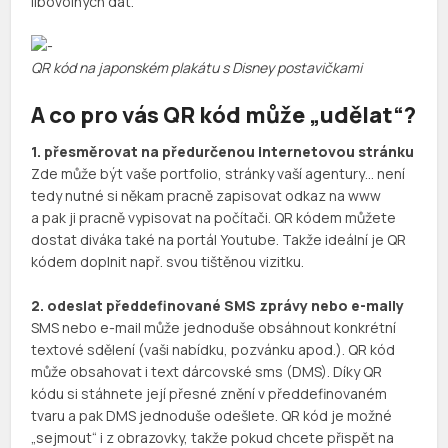
libovolných dat.
QR kód na japonském plakátu s Disney postavičkami
A co pro vás QR kód může „udělat“?
1. přesměrovat na předurčenou internetovou stránku
Zde může být vaše portfolio, stránky vaší agentury… není
tedy nutné si někam pracně zapisovat odkaz na www
a pak ji pracně vypisovat na počítači. QR kódem můžete
dostat diváka také na portál Youtube. Takže ideální je QR
kódem doplnit např. svou tištěnou vizitku.
2.
odeslat předdefinované SMS zprávy nebo e-maily
SMS nebo e-mail může jednoduše obsáhnout konkrétní
textové sdělení (vaši nabídku, pozvánku apod.). QR kód
může obsahovat i text dárcovské sms (DMS). Díky QR
kódu si stáhnete její přesné znění v předdefinovaném
tvaru a pak DMS jednoduše odešlete. QR kód je možné
„sejmout“ i z obrazovky, takže pokud chcete přispět na