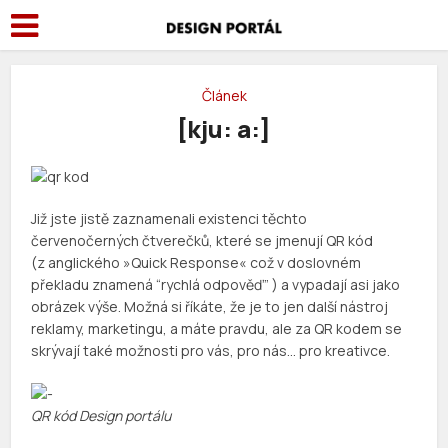
Článek
[kju: a:]
Již jste jistě zaznamenali existenci těchto
červenočerných čtverečků, které se jmenují QR kód
(z anglického »Quick Response« což v doslovném
překladu znamená “rychlá odpověď” ) a vypadají asi jako
obrázek výše. Možná si říkáte, že je to jen další nástroj
reklamy, marketingu, a máte pravdu, ale za QR kodem se
skrývají také možnosti pro vás, pro nás… pro kreativce.
QR kód Design portálu