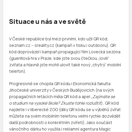
Situace u nás a ve světě
V České republice byl mezi prvními, kdo užil QR kód,
seznam.cz – sreality.cz (kampaň v tisku i outdooru). QR
kód doprovázel i kampaň propagující film Lovecká sezóna
(guerillová hra v Praze, kde jste svou čtečkou „lovili“
zvířata a hlavně jste mohli ulovit také nový „chytrý“ mobilní
telefon).
Progresivně se chopila QR kódu i Ekonomická fakulta
Jihočeské univerzity v Českých Budějovicích (na svých
propagačních letácích měla QR kód a apel
„Zajímáte se
o studium na vysoké škole? Zkuste tohle rozluštit
)
.
QR kód
najdete i v liberecké ZOO (díky QR kódu se u výběhů zvířat
můžete na svém mobilním telefonu velmi rychle dozvědět
další podrobnosti o konkrétním zvířeti). Jako součást
vánočního dárku ho využila i reklamní agentura Magic