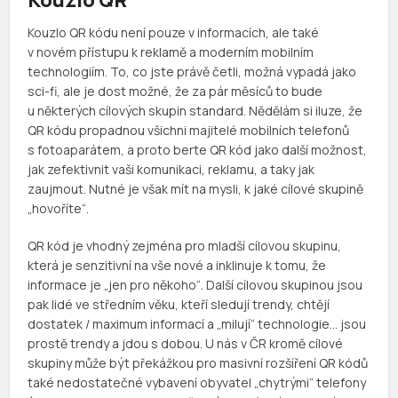
Kouzlo QR
Kouzlo QR kódu není pouze v informacích, ale také
v novém přístupu k reklamě a moderním mobilním
technologiím. To, co jste právě četli, možná vypadá jako
sci-fi, ale je dost možné, že za pár měsíců to bude
u některých cílových skupin standard. Nědělám si iluze, že
QR kódu propadnou všichni majitelé mobilních telefonů
s fotoaparátem, a proto berte QR kód jako další možnost,
jak zefektivnit vaši komunikaci, reklamu, a taky jak
zaujmout. Nutné je však mít na mysli, k jaké cílové skupině
„hovoříte“.
QR kód je vhodný zejména pro mladší cílovou skupinu,
která je senzitivní na vše nové a inklinuje k tomu, že
informace je „jen pro někoho“. Další cílovou skupinou jsou
pak lidé ve středním věku, kteří sledují trendy, chtějí
dostatek / maximum informací a „milují“ technologie… jsou
prostě trendy a jdou s dobou. U nás v ČR kromě cílové
skupiny může být překážkou pro masivní rozšíření QR kódů
také nedostatečné vybavení obyvatel „chytrými“ telefony