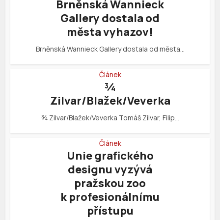
Brněnská Wannieck
Gallery dostala od
města vyhazov!
Brněnská Wannieck Gallery dostala od města…
Článek
¾
Zilvar/Blažek/Veverka
¾ Zilvar/Blažek/Veverka Tomáš Zilvar, Filip…
Článek
Unie grafického
designu vyzývá
pražskou zoo
k profesionálnímu
přístupu