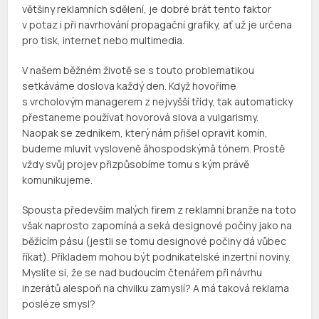
většiny reklamních sdělení, je dobré brát tento faktor
v potaz i při navrhování propagační grafiky, ať už je určena
pro tisk, internet nebo multimedia.
V našem běžném životě se s touto problematikou
setkáváme doslova každý den. Když hovoříme
s vrcholovým managerem z nejvyšší třídy, tak automaticky
přestaneme používat hovorová slova a vulgarismy.
Naopak se zedníkem, který nám přišel opravit komín,
budeme mluvit vysloveně âhospodskýmâ tónem. Prostě
vždy svůj projev přizpůsobíme tomu s kým právě
komunikujeme.
Spousta především malých firem z reklamní branže na toto
však naprosto zapomíná a seká designové počiny jako na
běžícím pásu (jestli se tomu designové počiny dá vůbec
říkat). Příkladem mohou být podnikatelské inzertní noviny.
Myslíte si, že se nad budoucím čtenářem při návrhu
inzerátů alespoň na chvilku zamyslí? A má taková reklama
posléze smysl?