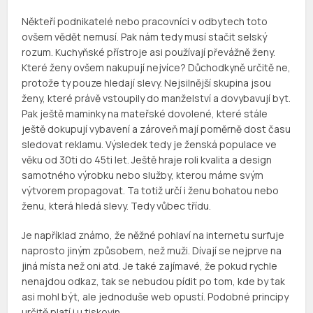
Někteří podnikatelé nebo pracovníci v odbytech toto
ovšem vědět nemusí. Pak nám tedy musí stačit selský
rozum. Kuchyňské přístroje asi používají převážně ženy.
Které ženy ovšem nakupují nejvíce? Důchodkyně určitě ne,
protože ty pouze hledají slevy. Nejsilnější skupina jsou
ženy, které právě vstoupily do manželství a dovybavují byt.
Pak ještě maminky na mateřské dovolené, které stále
ještě dokupují vybavení a zároveň mají poměrně dost času
sledovat reklamu. Výsledek tedy je ženská populace ve
věku od 30ti do 45ti let. Ještě hraje roli kvalita a design
samotného výrobku nebo služby, kterou máme svým
výtvorem propagovat. Ta totiž určí i ženu bohatou nebo
ženu, která hledá slevy. Tedy vůbec třídu.
Je například známo, že něžné pohlaví na internetu surfuje
naprosto jiným způsobem, než muži. Dívají se nejprve na
jiná místa než oni atd. Je také zajímavé, že pokud rychle
nenajdou odkaz, tak se nebudou pídit po tom, kde by tak
asi mohl být, ale jednoduše web opustí. Podobné principy
určitě platí i u tiskovin.