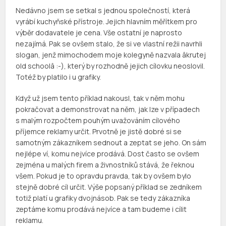
Nedávno jsem se setkal s jednou společností, která
vyrábí kuchyňské přístroje. Jejich hlavním měřítkem pro
výběr dodavatele je cena. Vše ostatní je naprosto
nezajímá. Pak se ovšem stalo, že si ve vlastní režii navrhli
slogan, jenž mimochodem moje kolegyně nazvala âkrutej
old schoolâ :-), který by rozhodně jejich cílovku neoslovil.
Totéž by platilo i u grafiky.
Když už jsem tento příklad nakousl, tak v něm mohu
pokračovat a demonstrovat na něm, jak lze v případech
s malým rozpočtem pouhým uvažováním cílového
příjemce reklamy určit. Prvotně je jistě dobré si se
samotným zákazníkem sednout a zeptat se jeho. On sám
nejlépe ví, komu nejvíce prodává. Dost často se ovšem
zejména u malých firem a živnostníků stává, že řeknou
všem. Pokud je to opravdu pravda, tak by ovšem bylo
stejně dobré cíl určit. Výše popsaný příklad se zedníkem
totiž platí u grafiky dvojnásob. Pak se tedy zákazníka
zeptáme komu prodává nejvíce a tam budeme i cílit
reklamu.