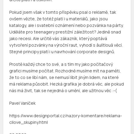
Pokud jsem však v tomto příspěvku psal o reklamě, tak
ovšem vězte, že totéž platí i u materiálů, jako jsou
katalogy, ale i svatební oznámení nebo pozvánka na párty.
Uděláte pro teenagery prestižní záležitost? Jedině snad
jako recesi. Ale určitě vás zákazník, který poptává
vytvoření pozvánky na výroční raut, vyhodí s âulítlouâ věcí.
Stejné principy platí i u navrhování corporate designů.
Prostě každý chce to své, a s tím my jako počítačový
grafici musíme počítat. Rozhodně musíme mít na paměti,
že to co se líbí nám, se nemusí líbit jiným lidem, na které
má reklama působit. Hezká grafika je dobrá věc, ale pokud
nás má živit, tak se nejedná o umění, ale užitnou věc :-(
Pavel Vaníček
https://www.designportal.cz/nazory-komentare/reklama-
cilove_skupiny.html