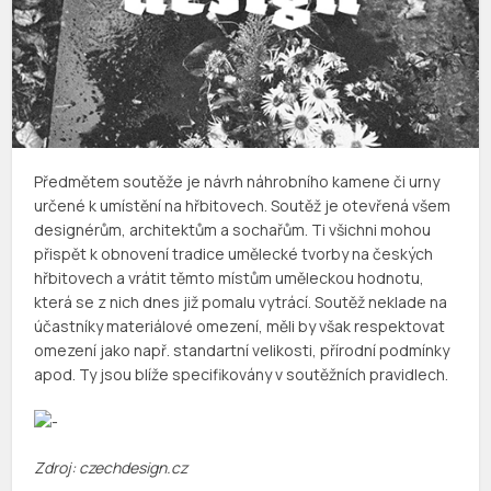
Předmětem soutěže je návrh náhrobního kamene či urny
určené k umístění na hřbitovech. Soutěž je otevřená všem
designérům, architektům a sochařům. Ti všichni mohou
přispět k obnovení tradice umělecké tvorby na českých
hřbitovech a vrátit těmto místům uměleckou hodnotu,
která se z nich dnes již pomalu vytrácí. Soutěž neklade na
účastníky materiálové omezení, měli by však respektovat
omezení jako např. standartní velikosti, přírodní podmínky
apod. Ty jsou blíže specifikovány v soutěžních pravidlech.
Zdroj: czechdesign.cz