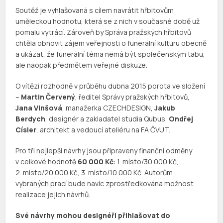
Soutěž je vyhlašovaná s cílem navrátit hřbitovům
uměleckou hodnotu, která se z nich v současné době už
pomalu vytrácí. Zároveň by Správa pražských hřbitovů
chtěla obnovit zájem veřejnosti o funerální kulturu obecně
a ukázat, že funerální téma nemá být společenským tabu,
ale naopak předmětem veřejné diskuze.
O vítězi rozhodně v průběhu dubna 2015 porota ve složení
–
Martin Červený
, ředitel Správy pražských hřbitovů,
Jana Vinšová
, manažerka CZECHDESIGN,
Jakub
Berdych
, designér a zakladatel studia Qubus,
Ondřej
Císler
, architekt a vedoucí ateliéru na FA ČVUT.
Pro tři nejlepší návrhy jsou připraveny finanční odměny
v celkové hodnotě
60 000 Kč
: 1. místo/30 000 Kč,
2. místo/20 000 Kč, 3. místo/10 000 Kč. Autorům
vybraných prací bude navíc zprostředkována možnost
realizace jejich návrhů.
Své návrhy mohou designéři přihlašovat do