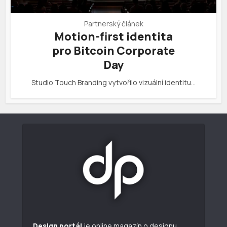
Partnerský článek
Motion-first identita
pro Bitcoin Corporate
Day
Studio Touch Branding vytvořilo vizuální identitu…
Design portál
je online magazín o designu.