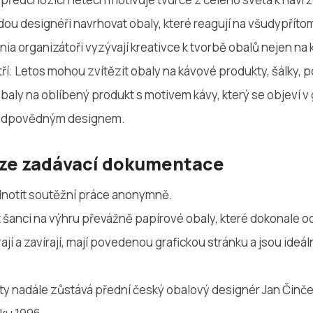
dou designéři navrhovat obaly, které reagují na všudypřít
 organizátoři vyzývají kreativce k tvorbě obalů nejen na 
patří. Letos mohou zvítězit obaly na kávové produkty, šálky, 
 obaly na oblíbený produkt s motivem kávy, který se objeví v 
 odpovědným designem.
 ze zadávací dokumentace
notit soutěžní práce anonymně.
t šanci na výhru převážně papírové obaly, které dokonale oc
ají a zavírají, mají povedenou grafickou stránku a jsou ide
 nadále zůstává přední český obalový designér Jan Činčera