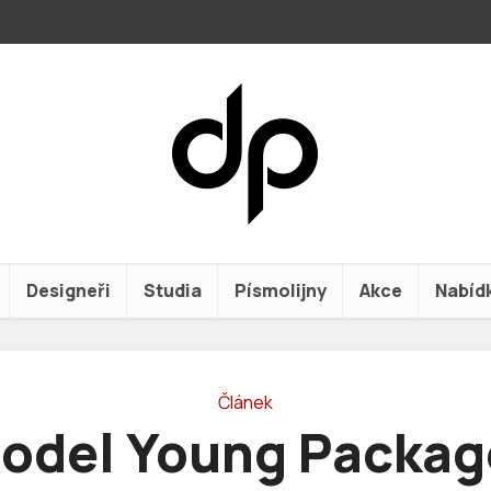
Designeři
Studia
Písmolijny
Akce
Nabíd
Článek
odel Young Packag