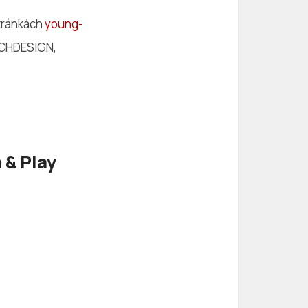
stránkách
young-
ZECHDESIGN,
 & Play