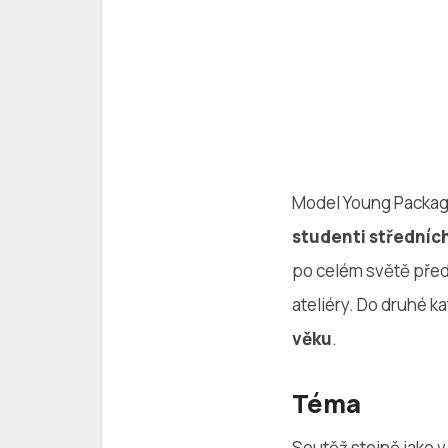
Model Young Packag
studenti středníc
po celém světě před
ateliéry. Do druhé k
věku
.
Téma
Soutěž stejně jako v