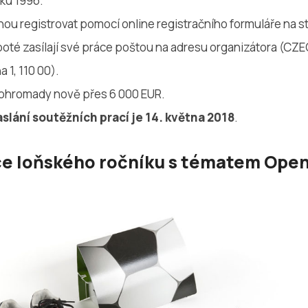
oku 1996.
hou registrovat pomocí online registračního formuláře na 
poté zasílají své práce poštou na adresu organizátora (C
a 1, 110 00).
dohromady nově přes 6 000 EUR.
slání soutěžních prací je 14. května 2018
.
ce loňského ročníku s tématem Open