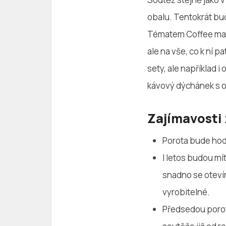
obalu. Tentokrát bu
Tématem Coffee mania
ale na vše, co k ní 
sety, ale například i
kávový dýchánek s
Zajímavosti
Porota bude hod
I letos budou mí
snadno se otevír
vyrobitelné.
Předsedou poroty