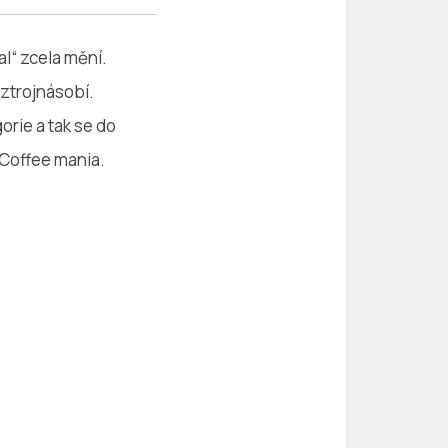
l“ zcela mění.
ztrojnásobí.
orie a tak se do
 Coffee mania.