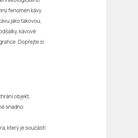
omný fenomén kávy.
kávu jako takovou,
podšálky, kávové
grafice. Dopřejte si
hrání objekt,
álně snadno
, který je součástí