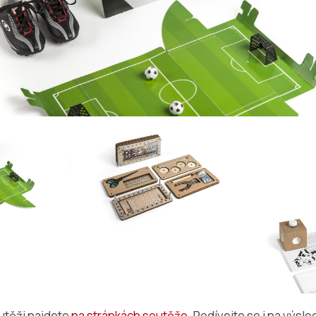
utěži najdete
na stránkách soutěže
. Podívejte se i na výsl