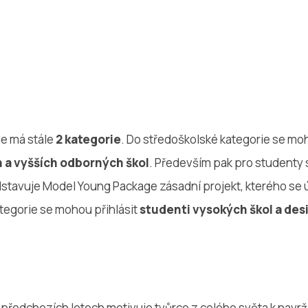
e má stále
2 kategorie
. Do středoškolské kategorie se moh
h a vyšších odborných škol
. Především pak pro studenty 
stavuje Model Young Package zásadní projekt, kterého se úč
ategorie se mohou přihlásit
studenti vysokých škol a des
 předchozích letech motivuje tvůrce z celého světa k navr