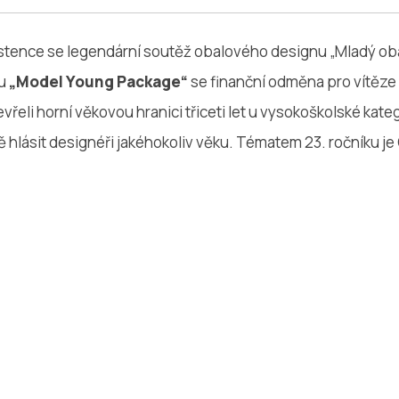
istence se legendární soutěž obalového designu „Mladý oba
vu
„Model Young Package“
se finanční odměna pro vítěze 
vřeli horní věkovou hranici třiceti let u vysokoškolské kateg
hlásit designéři jakéhokoliv věku. Tématem 23. ročníku je