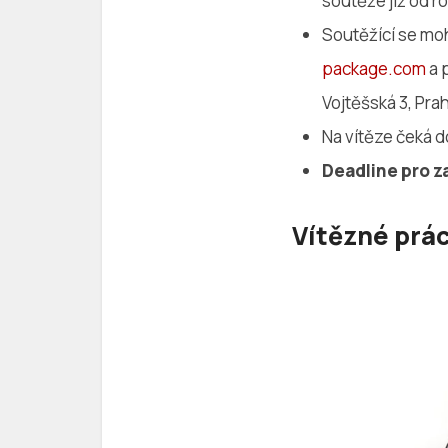
soutěže již od r
Soutěžící se mo
package.com
a 
Vojtěšská 3, Prah
Na vítěze čeká 
Deadline pro za
Vítězné prá