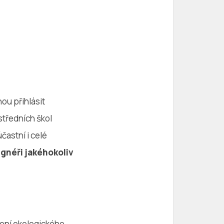
ou přihlásit
středních škol
astní i celé
ignéři jakéhokoliv
žení ekologického