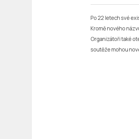
Po 22 letech své ex
Kromě nového náz
Organizátoři také ote
soutěže mohou nově 