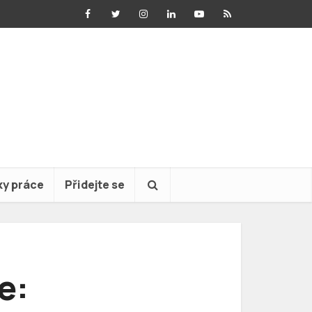
ky práce
Přidejte se
e: