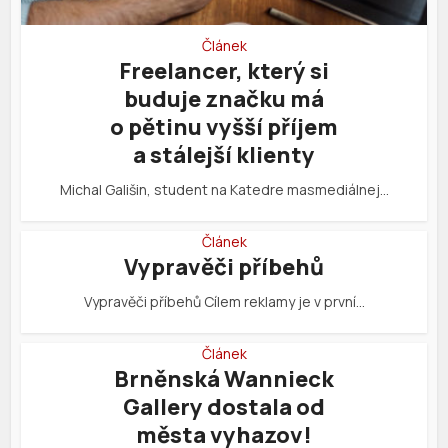
Článek
Freelancer, který si
buduje značku má
o pětinu vyšší příjem
a stálejší klienty
Michal Gališin, student na Katedre masmediálnej…
Článek
Vypravěči příbehů
Vypravěči příbehů Cílem reklamy je v první…
Článek
Brněnská Wannieck
Gallery dostala od
města vyhazov!