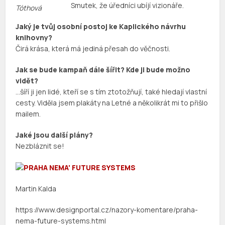
Smutek, že úředníci ubíjí vizionáře.
Jaký je tvůj osobní postoj ke Kaplického návrhu
knihovny?
Čirá krása, která má jediná přesah do věčnosti.
Jak se bude kampaň dále šířit? Kde ji bude možno
vidět?
…šíří ji jen lidé, kteří se s tím ztotožňují, také hledají vlastní
cesty. Viděla jsem plakáty na Letné a několikrát mi to přišlo
mailem.
Jaké jsou další plány?
Nezbláznit se!
Martin Kalda
https://www.designportal.cz/nazory-komentare/praha-
nema-future-systems.html