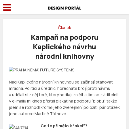
Článek
Kampaň na podporu
Kaplického návrhu
národní knihovny
Nad Kaplického národní knihovnou se začínají stahovat
mračna. Politici a úřednící horečnatě brojí proti návrhu
a udělali si z něj terč, který hodlají zničit a tím se zviditelnit.
V e-mailu mi dnes přistál plakát na podporu “blobu”, takže
jsem se rozhodl kromě jeho zveřejnění položit i pár otázek
jeho autorce Martině Tóthové.
Co te přimělo k “akci”?