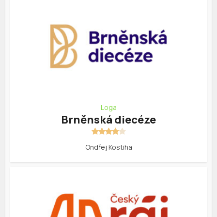
Loga
Brněnská diecéze
Ondřej Kostiha