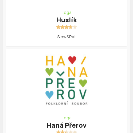
Loga
Huslík
Slow&Rat
Loga
Haná Přerov