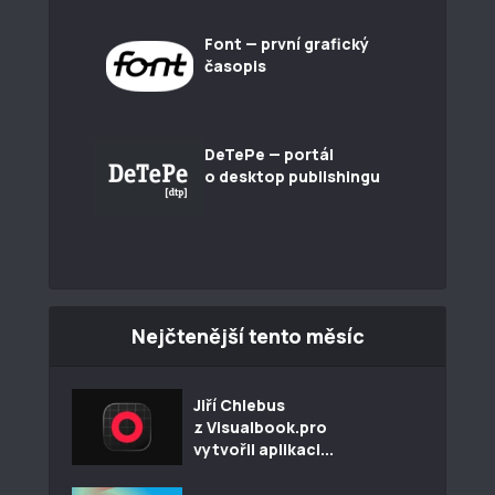
Font — první grafický
časopis
DeTePe — portál
o desktop publishingu
Nejčtenější tento měsíc
Jiří Chlebus
z Visualbook.pro
vytvořil aplikaci...