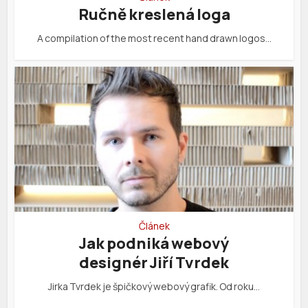
Ručně kreslená loga
A compilation of the most recent hand drawn logos…
Článek
Jak podniká webový
designér Jiří Tvrdek
Jirka Tvrdek je špičkový webový grafik. Od roku…