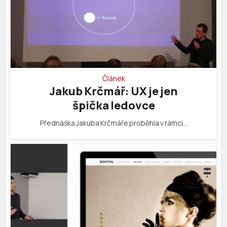
Článek
Jakub Krčmář: UX je jen
špička ledovce
Přednáška Jakuba Krčmáře proběhla v rámci…