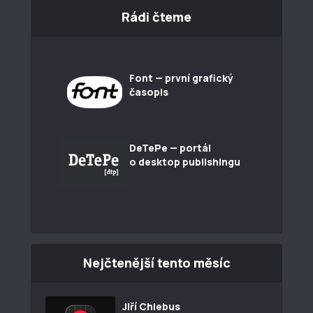
Rádi čteme
Font — první grafický
časopis
DeTePe — portál
o desktop publishingu
Nejčtenější tento měsíc
Jiří Chlebus